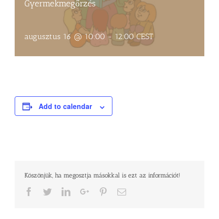
Gyermekmegőrzés
augusztus 16 @ 10:00
-
12:00
CEST
Add to calendar
Köszönjük, ha megosztja másokkal is ezt az információt!
Facebook
Twitter
LinkedIn
Google+
Pinterest
Email