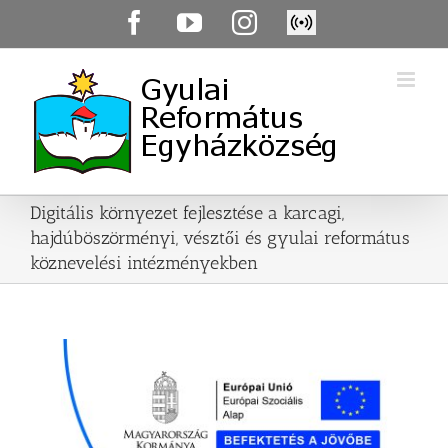
Skip
Facebook
YouTube
Instagram
Élő
to
közvetítés
content
Digitális környezet fejlesztése a karcagi,
hajdúböszörményi, vésztői és gyulai református
köznevelési intézményekben