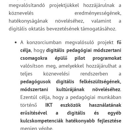
megvalósítandó projektjükkel hozzájárulnak a
köznevelés eredményességének,
hatékonyságának növeléséhez, valamint a
digitális oktatás bevezetésének támogatásához.
A konzorciumban megvalósuló projekt
fő
célja
, hogy
digitális pedagógiai módszertani
csomagokra épülő pilot programokat
valósítson meg, amelyekkel hozzájárulhat a
teljes köznevelési rendszerben a
pedagógusok digitális felkészültségének,
módszertani kultúrájának növeléséhez
.
Ezentúl célja, hogy a pedagógiai munkában
történő
IKT eszközök használatának
erősítésével
a digitális és egyéb
kulcskompetenciák hatékonyabb fejlesztése
menjen végbe.