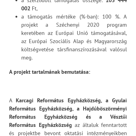
a szerződött támogatás összege:
103 444
002
Ft,
a támogatás mértéke (%-ban): 100 %. A
projekt a Széchenyi 2020 program
keretében az Európai Unió támogatásával,
az Európai Szociális Alap és Magyarország
költségvetése társfinanszírozásával valósul
meg.
A projekt tartalmának bemutatása:
A
Karcagi Református Egyházközség, a Gyulai
Református Egyházközség, a Hajdúböszörményi
Református Egyházközség és a Vésztői
Református Egyházközség
az általuk fenntartott
és projektbe bevont oktatási intézményeikben