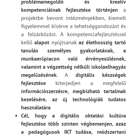
problémamegoldó és kreatív
kompetenciáinak fejlesztése történjen
a
projektbe bevont intézményekben, kiemelt
figyelemmel kísérve a tehetséggondozást és
a felzárkózást. A kompetenciafejlesztéssel
kellő
alapot
nyújtsanak
az élethosszig tartó
tanulás személyes gyakorlatának, a
munkaerőpiacon való érvényesülésnek,
valamint a végzettség nélküli iskolaelhagyás
megelőzésének
. A
digitális készségek
fejlesztése
kiterjedjen a megfelelő
információszerzésre, megbízható tartalmak
kezelésére, az új technológiák tudatos
használatára
Cél, hogy a digitális oktatási kultúra
fejlesztése több szinten végbemenjen, azaz
a pedagógusok IKT tudása, módszertani