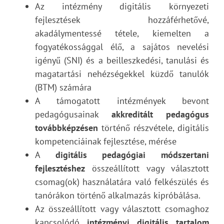
Az intézmény digitális környezeti
fejlesztések hozzáférhetővé,
akadálymentessé tétele, kiemelten a
fogyatékossággal élő, a sajátos nevelési
igényű (SNI) és a beilleszkedési, tanulási és
magatartási nehézségekkel küzdő tanulók
(BTM) számára
A támogatott intézmények bevont
pedagógusainak
akkreditált pedagógus
továbbképzésen
történő részvétele, digitális
kompetenciáinak fejlesztése, mérése
A
digitális pedagógiai módszertani
fejlesztéshez
összeállított vagy választott
csomag(ok) használatára való felkészülés és
tanórákon történő alkalmazás kipróbálása.
Az összeállított vagy választott csomaghoz
kapcsolódó
intézményi digitális tartalom