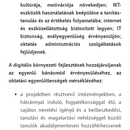
kultúrája, motivációja növekedjen; IKT-
eszközök használatának beépülése a tanítás-
tanulás és az értékelés folyamatába; internet
és eszközellátottság biztosított legyen; IT
biztonság, esélyegyenlőség érvényesüljön;
oktatás adminisztrációs szolgáltatások
fejlődjenek.
A digitális környezeti fejlesztések hozzájáruljanak
az egyenlő bánásmód érvényesüléséhez, az
oktatási egyenlőtlenségek mérsékléséhez:
a projektben résztvevő intézményekben, a
hátránnyal induló, fogyatékossággal élő, a
sajátos nevelési igényű és a beilleszkedési,
tanulási és magatartási nehézséggel küzdő
tanulók akadálymentesen hozzáférhessenek