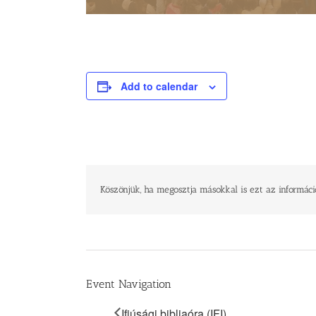
Add to calendar
Köszönjük, ha megosztja másokkal is ezt az informáci
Event Navigation
Ifjúsági bibliaóra (IFI)