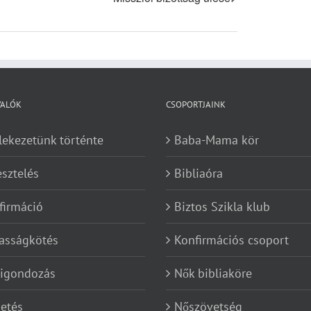
VALÓK
CSOPORTJAINK
lekezetünk történte
Baba-Mama kör
esztelés
Bibliaóra
firmáció
Biztos Szikla klub
asságkötés
Konfirmációs csoport
kigondozás
Nők bibliaköre
etés
Nőszövetség