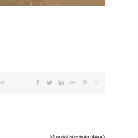
Facebook
Twitter
LinkedIn
Google+
Pinterest
Email
ót!
Missziói bizottság ülése