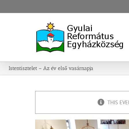
Skip
to
content
Istentisztelet – Az év első vasárnapja
THIS EVE