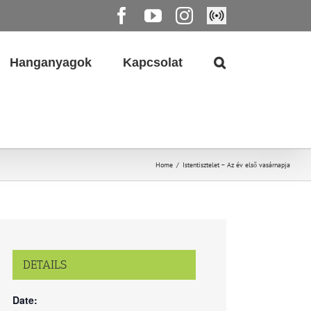
Facebook
YouTube
Instagram
Élő
közvetítés
Hanganyagok
Kapcsolat
Home
/
Istentisztelet – Az év első vasárnapja
DETAILS
Date: