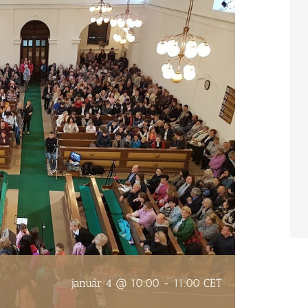
január 4 @ 10:00
-
11:00
CET