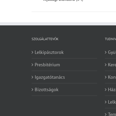
SZOLGÁLATTEVŐK
TUDNI
Lelkipásztorok
Gyü
Presbitérium
Ker
Igazgatótanács
Kon
Bizottságok
Ház
Lel
Tem