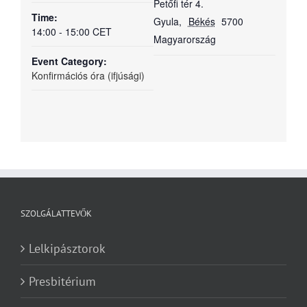
Petőfi tér 4.
Time:
Gyula
,
Békés
5700
14:00 - 15:00
CET
Magyarország
Event Category:
Konfirmációs óra (ifjúsági)
SZOLGÁLATTEVŐK
Lelkipásztorok
Presbitérium