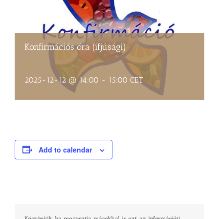
Konfirmációs óra (ifjúsági)
2025-12-12 @ 14:00
-
15:00
CET
Add to calendar
Köszönjük, ha megosztja másokkal is ezt az információt!