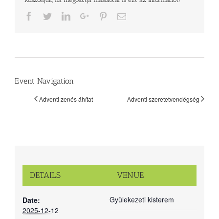
Facebook
Twitter
LinkedIn
Google+
Pinterest
Email
Event Navigation
Adventi zenés áhítat
Adventi szeretetvendégség
DETAILS
VENUE
Gyülekezeti kisterem
Date:
2025-12-12