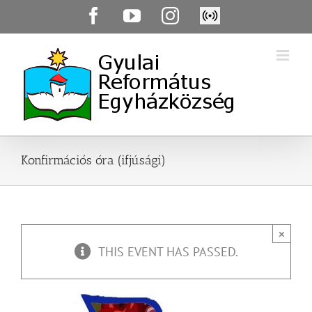
Skip
Facebook
YouTube
Instagram
Élő
to
közvetítés
content
Konfirmációs óra (ifjúsági)
×
THIS EVENT HAS PASSED.