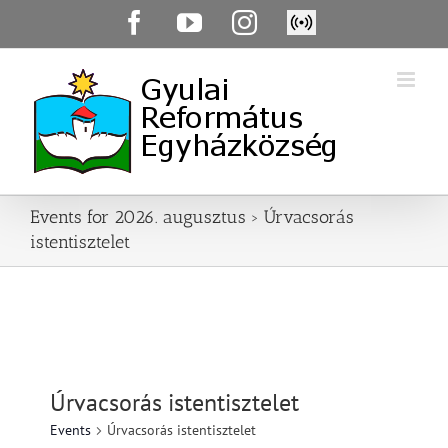
Skip
Facebook
YouTube
Instagram
Élő
to
közvetítés
content
Events for 2026. augusztus
› Úrvacsorás
istentisztelet
Úrvacsorás istentisztelet
Events
Úrvacsorás istentisztelet