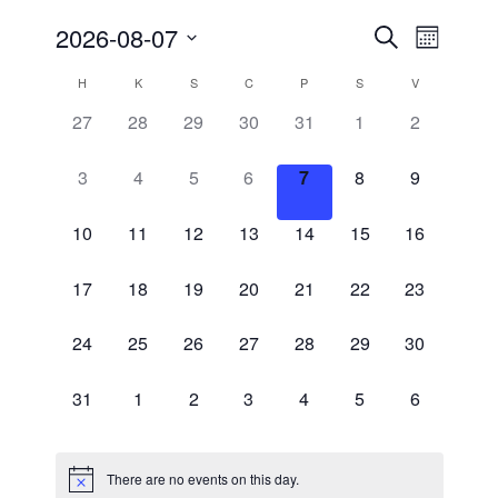
2026-08-07
Events
Event
Search
Month
Views
Search
Select
H
K
S
C
P
S
V
Calendar
Navigati
and
date.
of
0
0
0
0
0
0
0
27
28
29
30
31
1
2
Views
Events
events,
events,
events,
events,
events,
events,
events,
Navigation
0
0
0
0
0
0
0
3
4
5
6
7
8
9
events,
events,
events,
events,
events,
events,
events,
0
0
0
0
0
0
0
10
11
12
13
14
15
16
events,
events,
events,
events,
events,
events,
events,
0
0
0
0
0
0
0
17
18
19
20
21
22
23
events,
events,
events,
events,
events,
events,
events,
0
0
0
0
0
0
0
24
25
26
27
28
29
30
events,
events,
events,
events,
events,
events,
events,
0
0
0
0
0
0
0
31
1
2
3
4
5
6
events,
events,
events,
events,
events,
events,
events,
There are no events on this day.