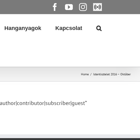
Facebook
YouTube
Instagram
Élő
közvetítés
Hanganyagok
Kapcsolat
Home
/
Istentisztelet 2016 – Október
thor|contributor|subscriber|guest”