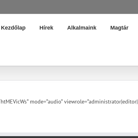
Kezdőlap
Hírek
Alkalmaink
Magtár
MEVicWs” mode=”audio” viewrole=”administrator|editor|au