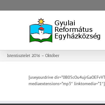
Skip
to
content
Istentisztelet 2016 – Október
[useyourdrive dir=”0B05cOu4ujrGaOEFvVTht
mediaextensions=”mp3″ linktomedia=”1″]