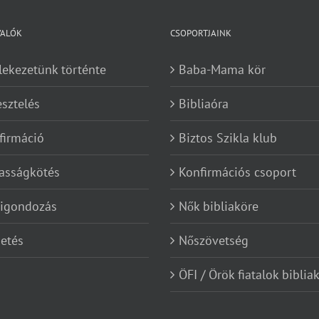
VALÓK
CSOPORTJAINK
lekezetünk történte
Baba-Mama kör
esztelés
Bibliaóra
firmáció
Biztos Szikla klub
asságkötés
Konfirmációs csoport
kigondozás
Nők bibliaköre
etés
Nőszövetség
ÖFI / Örök fiatalok biblia