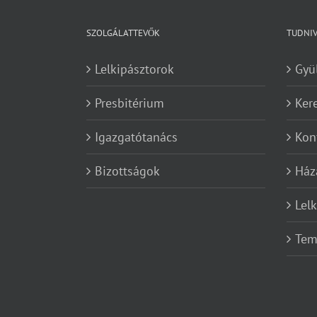
SZOLGÁLATTEVŐK
TUDNI
Lelkipásztorok
Gyü
Presbitérium
Ker
Igazgatótanács
Kon
Bizottságok
Ház
Lel
Tem