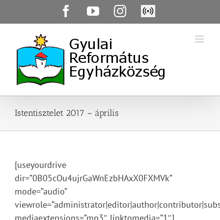
Skip
Facebook
YouTube
Instagram
Élő
to
közvetítés
content
Istentisztelet 2017 – április
[useyourdrive
dir=”0B05cOu4ujrGaWnEzbHAxX0FXMVk”
mode=”audio”
viewrole=”administrator|editor|author|contributor|subs
mediaextensions=”mp3″ linktomedia=”1″]