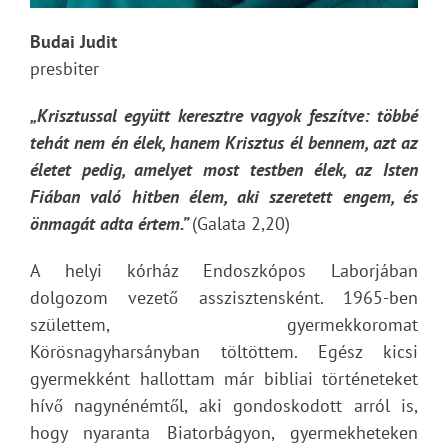
Budai Judit
presbiter
„Krisztussal együtt keresztre vagyok feszítve: többé
tehát nem én élek, hanem Krisztus él bennem, azt az
életet pedig, amelyet most testben élek, az Isten
Fiában való hitben élem, aki szeretett engem, és
önmagát adta értem.”
(Galata 2,20)
A helyi kórház Endoszkópos Laborjában
dolgozom vezető asszisztensként. 1965-ben
születtem, gyermekkoromat
Körösnagyharsányban töltöttem. Egész kicsi
gyermekként hallottam már bibliai történeteket
hívő nagynénémtől, aki gondoskodott arról is,
hogy nyaranta Biatorbágyon, gyermekheteken