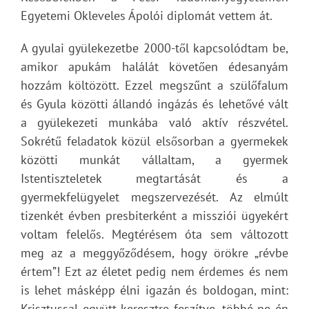
Egyetemi Okleveles Ápolói diplomát vettem át.
A gyulai gyülekezetbe 2000-től kapcsolódtam be,
amikor apukám halálát követően édesanyám
hozzám költözött. Ezzel megszűnt a szülőfalum
és Gyula közötti állandó ingázás és lehetővé vált
a gyülekezeti munkába való aktív részvétel.
Sokrétű feladatok közül elsősorban a gyermekek
közötti munkát vállaltam, a gyermek
Istentiszteletek megtartását és a
gyermekfelügyelet megszervezését. Az elmúlt
tizenkét évben presbiterként a missziói ügyekért
voltam felelős. Megtérésem óta sem változott
meg az a meggyőződésem, hogy örökre „révbe
értem”! Ezt az életet pedig nem érdemes és nem
is lehet másképp élni igazán és boldogan, mint:
Krisztussal együtt keresztre feszítve, többé ne én