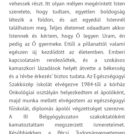
vehessek részt. Itt olyan mélyen megérintett Isten
szeretete, hogy tudtam, egyetlen boldogság
létezik a földön, és azt egyedül Istennél
találhatom meg. Teljes életemet odaadtam akkor
Istennek és kértem, hogy Ő legyen Uram, én
pedig az Ő gyermeke. Ettől a pillanattól valami
egészen új kezdődött az életemben. Emberi
kapcsolataim rendeződtek, és a szokásos
kamaszkori lázadások helyét átvette a békesség
és a ’révbe érkezés’ biztos tudata. Az Egészségügyi
Szakközép iskolát elvégezve 1984-től a kórház
Onkológiai osztályán helyezkedtem el ápolóként,
majd munka mellett elvégeztem az egészségügyi
főiskolát, diplomás ápolói végzettséget szerezve.
A III Belgyógyászaton szakoktatóként
kamatoztattam megszerzett ismereteimet.
Későbbiekben a Pécsi Tudományegyetemen