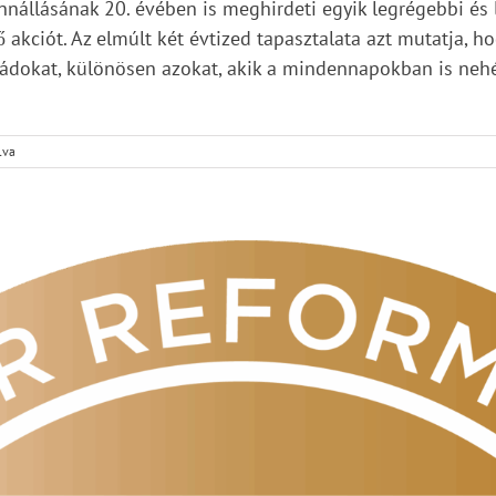
nállásának 20. évében is meghirdeti egyik legrégebbi és 
 akciót. Az elmúlt két évtized tapasztalata azt mutatja,
saládokat, különösen azokat, akik a mindennapokban is ne
lva