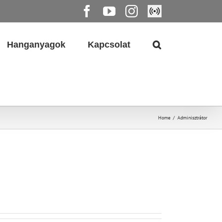
Facebook
YouTube
Instagram
Élő
közvetítés
Hanganyagok
Kapcsolat
Home
/
Adminisztrátor