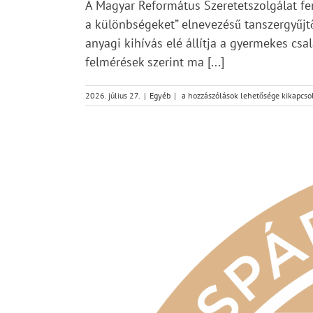
A Magyar Református Szeretetszolgálat fen
a különbségeket” elnevezésű tanszergyűjtő
anyagi kihívás elé állítja a gyermekes c
felmérések szerint ma [...]
Idén
2026. július 27.
|
Egyéb
|
a hozzászólások lehetősége kikapcso
nyáron
is
tanszereket
gyűjt
a
Magyar
Református
Szeretetszolgálat
bejegyzéshez