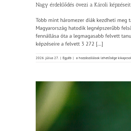
Nagy érdeklődés övezi a Károli képzéseit
Több mint háromezer diák kezdheti meg t
Magyarország hatodik legnépszerűbb felső
fennállása óta a legmagasabb felvett tanuló
képzéseire a felvett 3 272 [...]
Nagy
2026. július 27.
|
Egyéb
|
a hozzászólások lehetősége kikapcso
érdeklődés
övezi
a
Károli
képzéseit
bejegyzéshez