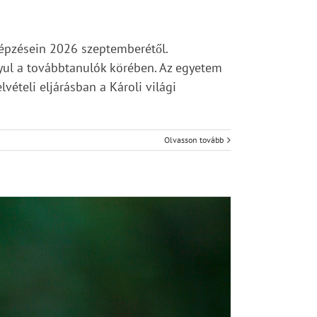
épzésein 2026 szeptemberétől.
yul a továbbtanulók körében. Az egyetem
lvételi eljárásban a Károli világi
Olvasson tovább