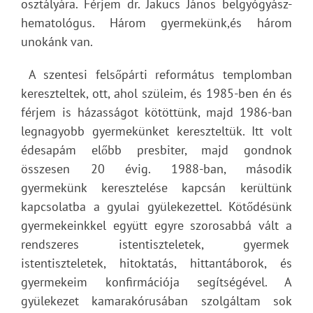
osztályára. Férjem dr. Jakucs János belgyógyász-
hematológus. Három gyermekünk,és három
unokánk van.
A szentesi felsőpárti református templomban
kereszteltek, ott, ahol szüleim, és 1985-ben én és
férjem is házasságot kötöttünk, majd 1986-ban
legnagyobb gyermekünket kereszteltük. Itt volt
édesapám előbb presbiter, majd gondnok
összesen 20 évig. 1988-ban, második
gyermekünk keresztelése kapcsán kerültünk
kapcsolatba a gyulai gyülekezettel. Kötődésünk
gyermekeinkkel együtt egyre szorosabbá vált a
rendszeres istentiszteletek, gyermek
istentiszteletek, hitoktatás, hittantáborok, és
gyermekeim konfirmációja segítségével. A
gyülekezet kamarakórusában szolgáltam sok