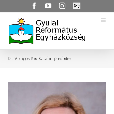
Skip
Facebook
YouTube
Instagram
Élő
to
közvetítés
content
Dr. Virágos Kis Katalin presbiter