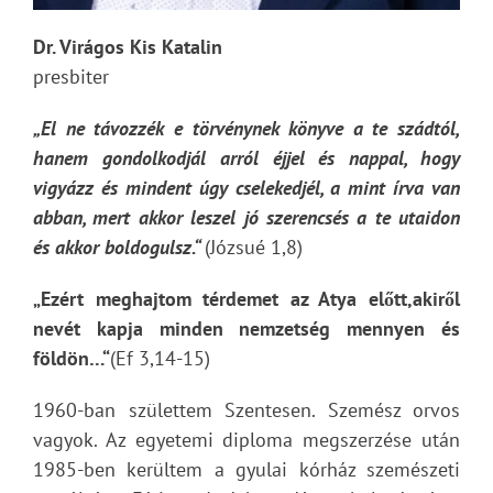
Dr. Virágos Kis Katalin
presbiter
„El ne távozzék e törvénynek könyve a te szádtól,
hanem gondolkodjál arról éjjel és nappal, hogy
vigyázz és mindent úgy cselekedjél, a mint írva van
abban, mert akkor leszel jó szerencsés a te utaidon
és akkor boldogulsz.“
(Józsué 1,8)
„Ezért meghajtom térdemet az Atya előtt,akiről
nevét kapja minden nemzetség mennyen és
földön…“
(Ef 3,14-15)
1960-ban születtem Szentesen. Szemész orvos
vagyok. Az egyetemi diploma megszerzése után
1985-ben kerültem a gyulai kórház szemészeti