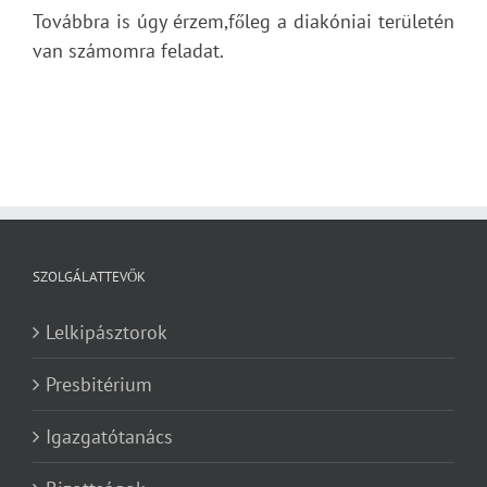
Továbbra is úgy érzem,főleg a diakóniai területén
van számomra feladat.
SZOLGÁLATTEVŐK
Lelkipásztorok
Presbitérium
Igazgatótanács