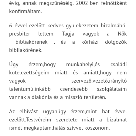
évig, annak megszűnéséig. 2002-ben felnőttként
konfirmáltam.
6 évvel ezelőtt kedves gyülekezetem bizalmából
presbiter lettem. Tagja vagyok a Nők
bibliakörének , és a kórházi dolgozók
bibliakörének.
Úgy érzem,hogy munkahelyi,és családi
kötelezettségeim miatt és amiatt,hogy nem
vagyok szervező,vezető,irányító
talentumú,inkább csendesebb szolgálataim
vannak a diakónia és a misszió területén.
Az elhívást ugyanúgy érzem,mint hat évvel
ezelőtt.Testvéreim szeretete miatt a bizalmat
ismét megkaptam,hálás szívvel köszönöm.