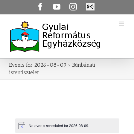
Skip
Facebook
YouTube
Instagram
Élő
to
közvetítés
content
Events for 2026-08-09
› Bűnbánati
istentisztelet
No events scheduled for 2026-08-09.