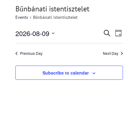
Bűnbánati istentisztelet
Events
Bűnbánati istentisztelet
2026-08-09
Events
Event
Search
Day
Views
Search
Select
Navigati
and
date.
Previous Day
Next Day
Views
Navigation
Subscribe to calendar