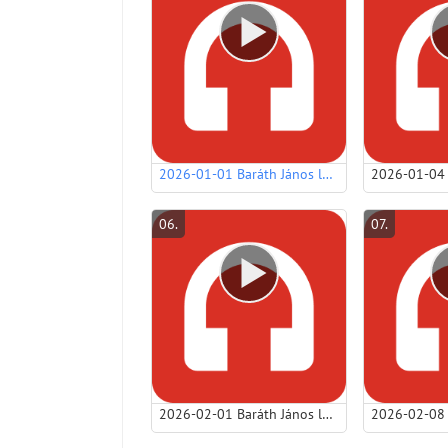
2026-01-01 Baráth János lp - Kétféle jövő – egy döntés.mp3
06
.
07
.
2026-02-01 Baráth János lp - A földre írt ítélet – és az égig érő kegyelem.mp3