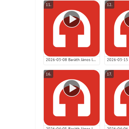
11
.
12
.
2026-03-08 Baráth János lp - Nyugtalankodás helyett inkább higgy!.mp3
16
.
17
.
2026-04-05 Baráth János lp - Húsvét három nézőpontja - (Húsvétvasárnap).mp3