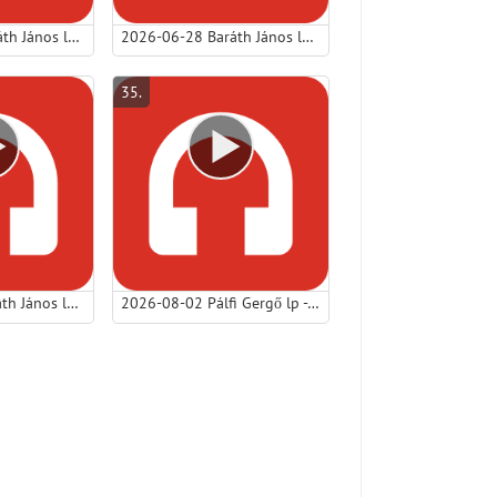
2026-06-21 Baráth János lp - Kicsi zsoltár nagy üzenete.mp3
2026-06-28 Baráth János lp - A kereső ember és a kereső Isten.mp3
35
.
2026-07-26 Baráth János lp - Mit szeretnél hallani – és mit kellene meghallanod?.mp3
2026-08-02 Pálfi Gergő lp - Isten jósága és emberszeretete.mp3