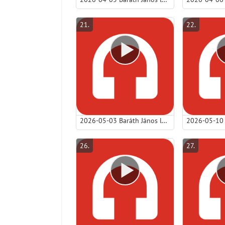
21
.
22
.
2026-05-03 Baráth János lp - Egy nevetés útja: kétkedéstől a csodálkozásig.mp3
26
.
27
.