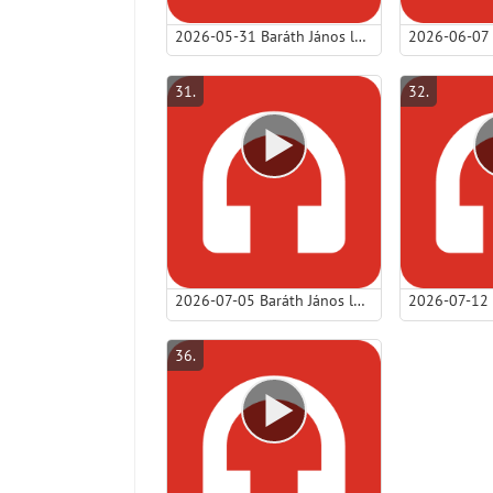
2026-05-31 Baráth János lp - Pünkösdi láng – Kihez tartozom valójában?.mp3
31
.
32
.
2026-07-05 Baráth János lp - Az áldás, amely túlmutat rajtunk.mp3
36
.