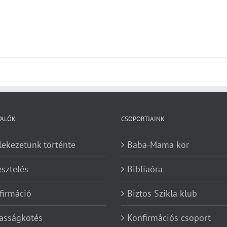
VALÓK
CSOPORTJAINK
lekezetünk történte
Baba-Mama kör
esztelés
Bibliaóra
firmáció
Biztos Szikla klub
asságkötés
Konfirmációs csoport