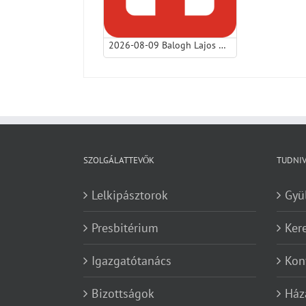
2026-08-09 Balogh Lajos Barna ny. lp - Hálaadás.mp3
SZOLGÁLATTEVŐK
TUDNI
Lelkipásztorok
Gyü
Presbitérium
Ker
Igazgatótanács
Kon
Bizottságok
Ház