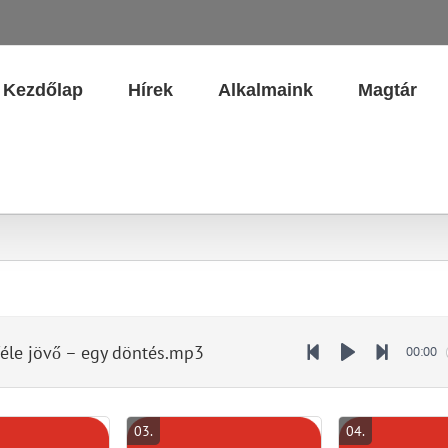
Kezdőlap
Hírek
Alkalmaink
Magtár
féle jövő – egy döntés.mp3
00:00
Play
03
.
04
.