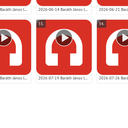
2026-06-07 Baráth János lp - Megerősítés.mp3
2026-06-14 Baráth János lp - Találkozás Jézussal.mp3
33
.
34
.
2026-07-12 Baráth János lp - Isten dicséretének három alapvető kérdése.mp3
2026-07-19 Baráth János lp - Őszinte imádság nehéz időkben.mp3