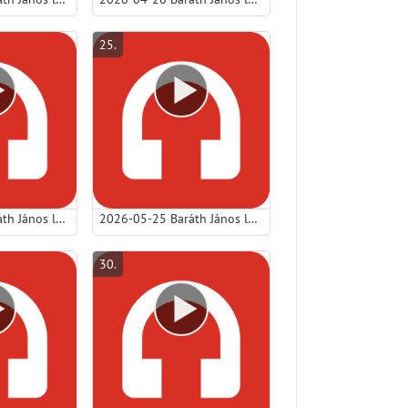
25
.
2026-05-24 Baráth János lp - Pünkösdi láng – a küldetés tüze - (Pünkösdvasárnap).mp3
2026-05-25 Baráth János lp - Pünkösdi láng – Vigasztaló Szentlélek - (Pünkösdhétfő).mp3
30
.