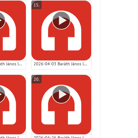
15
.
2026-03-29 Baráth János lp - Virágvasárnapi örömök és könnyek.mp3
2026-04-03 Baráth János lp - A megváltás ára: A kereszt - (Nagypéntek).mp3
20
.
2026-04-19 Baráth János lp - Négyféle szív, egyetlen Ige, örök következmény.mp3
2026-04-26 Baráth János lp - A reménység, amely nem szégyenít meg.mp3