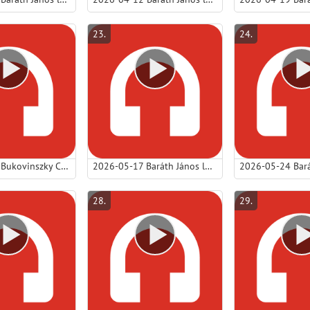
23
.
24
.
2026-05-10 Bukovinszky Csáki Tünde lp - Engedelmesség és megszentelődés.mp3
2026-05-17 Baráth János lp - A hit hallásból van.mp3
28
.
29
.