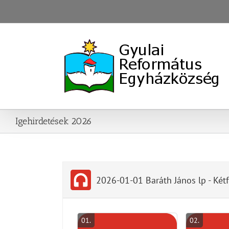
Skip
to
content
Igehirdetések 2026
2026-01-01 Baráth János lp - Két
01
.
02
.