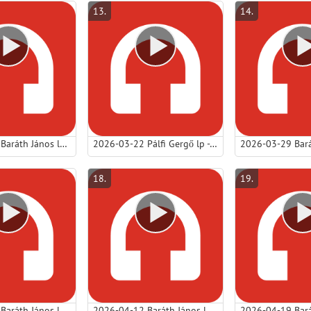
13
.
14
.
2026-03-15 Baráth János lp - Önfeláldozó szeretet, megváltó szeretet.mp3
2026-03-22 Pálfi Gergő lp - Kérjetek, hogy örömötök teljes legyen!.mp3
18
.
19
.
2026-04-06 Baráth János lp - A Feltámadott hív: jöjjetek egyetek! - (Húsvéthétfő).mp3
2026-04-12 Baráth János lp - Nem a tányérod, hanem a szíved számít.mp3