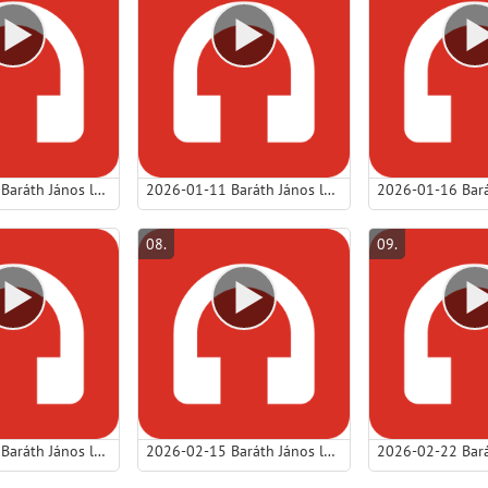
2026-01-04 Baráth János lp - A csend, amely életre hív.mp3
2026-01-11 Baráth János lp - Egy kérdés, ami mindent megváltoztat.mp3
08
.
09
.
2026-02-08 Baráth János lp - A vak szíveknek is Jézus gyógyítására van szüksége!.mp3
2026-02-15 Baráth János lp - Van, aki ismer, számontart és szeret.mp3