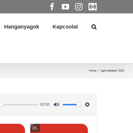
Facebook
YouTube
Instagram
Élő
közvetítés
Hanganyagok
Kapcsolat
Home
/
Igehirdetések 2026
00:00
Mute
Settings
05
.