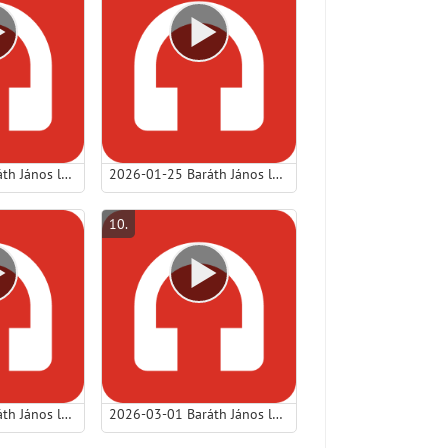
2026-01-16 Baráth János lp - Keresés és fáradozás: a veszendőtől a maradandóig.mp3
2026-01-25 Baráth János lp - Jézus családjának a hitre jutása.mp3
10
.
2026-02-22 Baráth János lp - Van, aki segít!.mp3
2026-03-01 Baráth János lp - Isten igéje megment és megítél.mp3