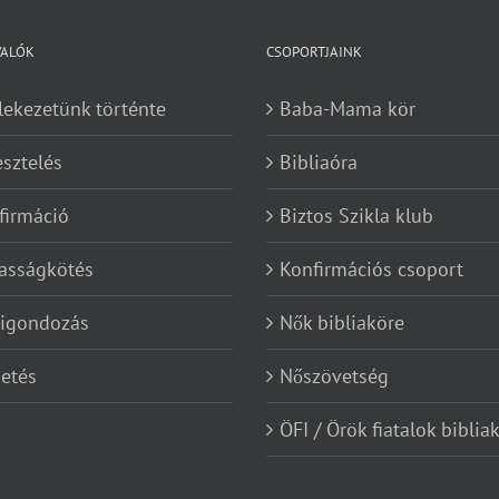
VALÓK
CSOPORTJAINK
lekezetünk történte
Baba-Mama kör
esztelés
Bibliaóra
firmáció
Biztos Szikla klub
asságkötés
Konfirmációs csoport
kigondozás
Nők bibliaköre
etés
Nőszövetség
ÖFI / Örök fiatalok biblia