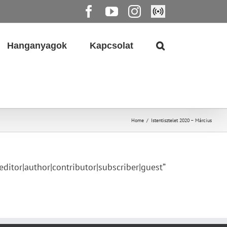
Facebook
YouTube
Instagram
Élő
közvetítés
Hanganyagok
Kapcsolat
Home
/
Istentisztelet 2020 – Március
tor|author|contributor|subscriber|guest”