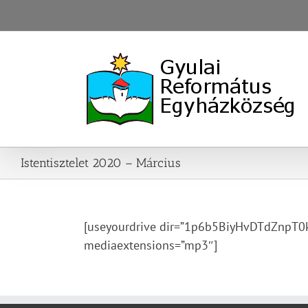
Skip
to
content
Istentisztelet 2020 – Március
[useyourdrive dir=”1p6b5BiyHvDTdZnpT0kO
mediaextensions=”mp3″]