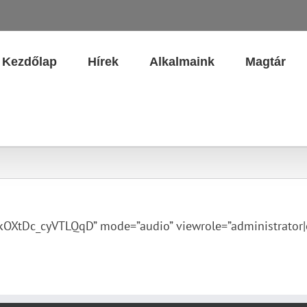
Kezdőlap
Hírek
Alkalmaink
Magtár
XtDc_cyVTLQqD” mode=”audio” viewrole=”administrator|edi