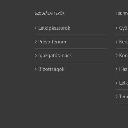
SZOLGÁLATTEVŐK
TUDNI
Lelkipásztorok
Gyü
Presbitérium
Ker
Igazgatótanács
Kon
Bizottságok
Ház
Lel
Tem