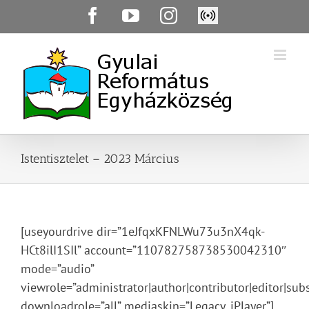
Skip
Facebook
YouTube
Instagram
Élő
to
közvetítés
content
Istentisztelet – 2023 Március
[useyourdrive dir=”1eJfqxKFNLWu73u3nX4qk-
HCt8ilI1SIl” account=”110782758738530042310″
mode=”audio”
viewrole=”administrator|author|contributor|editor|subs
downloadrole=”all” mediaskin=”Legacy_jPlayer”]