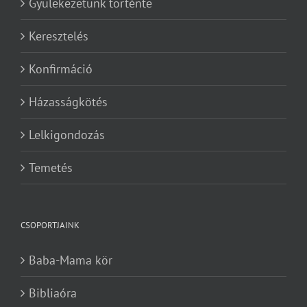
Gyülekezetünk történte
Keresztelés
Konfirmáció
Házasságkötés
Lelkigondozás
Temetés
CSOPORTJAINK
Baba-Mama kör
Bibliaóra