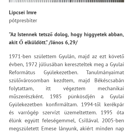
Lipcsei Imre
pótpresbiter
”Az Istennek tetsző dolog, hogy higgyetek abban,
akit Ő elküldött.” /János 6,29/
1971-ben születtem Gyulán, majd az ezt követő
évben, 1972 júliusában kereszteltek meg a Gyulai
Református Gyülekezetben. Tanulmányaimat
szülővárosomban kezdtem, majd Békéscsabán
folytattam, itt végeztem mechanikai
műszerészként. 1985 pünkösdjén a Gyulai
Gyülekezetben konfirmáltam. 1994-től kerékpár
és varrógép szervízt üzemeltettem. 1995 óta
élünk együtt feleségemmel, Csillával. 2005-ben
megszületett Emese lányunk, akiért minden nap