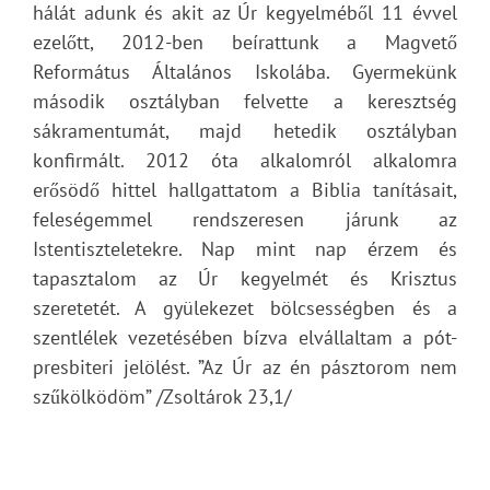
hálát adunk és akit az Úr kegyelméből 11 évvel
ezelőtt, 2012-ben beírattunk a Magvető
Református Általános Iskolába. Gyermekünk
második osztályban felvette a keresztség
sákramentumát, majd hetedik osztályban
konfirmált. 2012 óta alkalomról alkalomra
erősödő hittel hallgattatom a Biblia tanításait,
feleségemmel rendszeresen járunk az
Istentiszteletekre. Nap mint nap érzem és
tapasztalom az Úr kegyelmét és Krisztus
szeretetét. A gyülekezet bölcsességben és a
szentlélek vezetésében bízva elvállaltam a pót-
presbiteri jelölést. ”Az Úr az én pásztorom nem
szűkölködöm” /Zsoltárok 23,1/