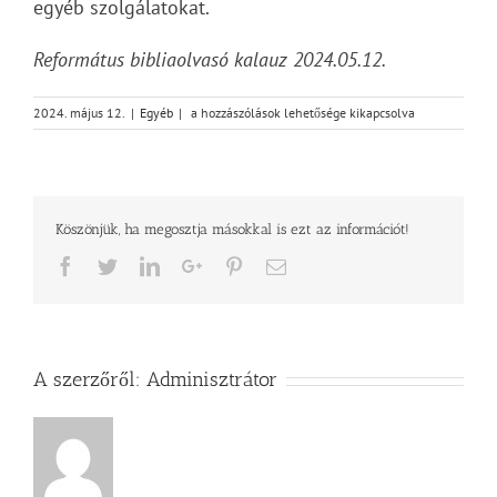
egyéb szolgálatokat.
Református bibliaolvasó kalauz 2024.05.12.
2024
2024. május 12.
|
Egyéb
|
a hozzászólások lehetősége kikapcsolva
AZ
ÉLŐ
IGE
ÉVE
–
Köszönjük, ha megosztja másokkal is ezt az információt!
Jelenések
2,1-
Facebook
Twitter
LinkedIn
Google+
Pinterest
Email
7
bejegyzéshez
A szerzőről:
Adminisztrátor