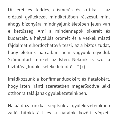
Dicséret és feddés, elismerés és kritika – az
efézusi gyülekezet mindkettőben részesül, mint
ahogy bizonyára mindnyájunk életében jelen van
e kettősség. Ami a mindennapok sikereit és
kudarcait, a helytállás örömét és a vétkek miatti
fájdalmat elhordozhatóvá teszi, az a biztos tudat,
hogy életünk harcaiban nem vagyunk egyedül.
Számontart minket az Isten. Nekünk is szól a
biztatás: „Tudok cselekedeteidről…” (2).
Imádkozzunk a konfirmandusokért és fiatalokért,
hogy Isten iránti szeretetben megerősödve lelki
otthonra találjanak gyülekezeteinkben.
Hálaáldozatunkkal segítsük a gyülekezeteinkben
zajló hitoktatást és a fiatalok között végzett