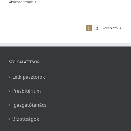
hittantábor
Olvasson tovább
bejegyzéshez
Következő
1
2
SZOLGÁLATTEVŐK
Lelkipásztorok
Presbitérium
Igazgatótanács
Bizottságok