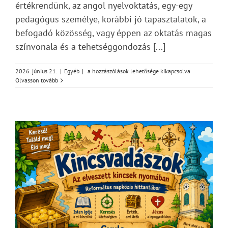
értékrendünk, az angol nyelvoktatás, egy-egy
pedagógus személye, korábbi jó tapasztalatok, a
befogadó közösség, vagy éppen az oktatás magas
színvonala és a tehetséggondozás [...]
Közös(s)ég
2026. június 21.
|
Egyéb
|
a hozzászólások lehetősége kikapcsolva
–
Olvasson tovább
családi
délután
gyülekezetünkben
bejegyzéshez