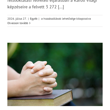
felsőoktatási felvételi eljárásban a Károli világi
képzéseire a felvett 3 272 [...]
Nagy
2026. július 27.
|
Egyéb
|
a hozzászólások lehetősége kikapcsolva
érdeklődés
Olvasson tovább
övezi
a
Károli
képzéseit
bejegyzéshez