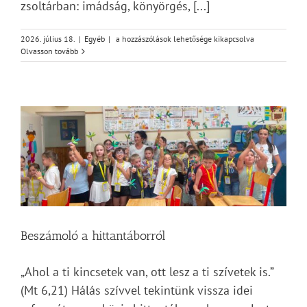
zsoltárban: imádság, könyörgés, [...]
Vasárnapi
2026. július 18.
|
Egyéb
|
a hozzászólások lehetősége kikapcsolva
üzenet
Olvasson tovább
–
Zsoltárok
142
bejegyzéshez
Beszámoló a hittantáborról
„Ahol a ti kincsetek van, ott lesz a ti szívetek is.”
(Mt 6,21) Hálás szívvel tekintünk vissza idei