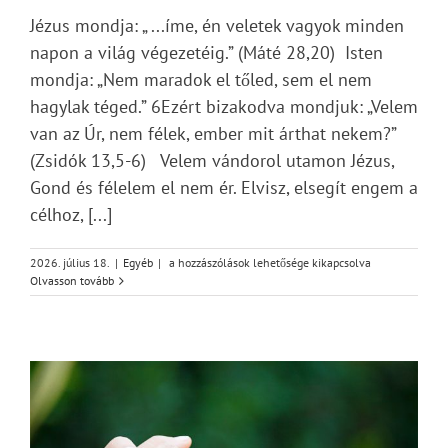
Jézus mondja: „ ...íme, én veletek vagyok minden
napon a világ végezetéig.” (Máté 28,20) Isten
mondja: „Nem maradok el tőled, sem el nem
hagylak téged.” 6Ezért bizakodva mondjuk: „Velem
van az Úr, nem félek, ember mit árthat nekem?”
(Zsidók 13,5-6) Velem vándorol utamon Jézus,
Gond és félelem el nem ér. Elvisz, elsegít engem a
célhoz, [...]
Imádság
2026. július 18.
|
Egyéb
|
a hozzászólások lehetősége kikapcsolva
éve
Olvasson tovább
2026
–
El
nem
hagylak
téged
bejegyzéshez