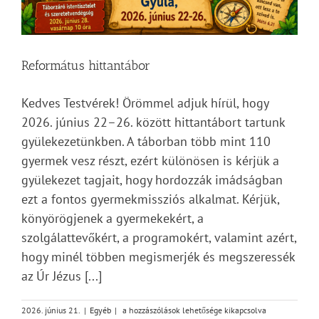
Református hittantábor
Kedves Testvérek! Örömmel adjuk hírül, hogy
2026. június 22–26. között hittantábort tartunk
gyülekezetünkben. A táborban több mint 110
gyermek vesz részt, ezért különösen is kérjük a
gyülekezet tagjait, hogy hordozzák imádságban
ezt a fontos gyermekmissziós alkalmat. Kérjük,
könyörögjenek a gyermekekért, a
szolgálattevőkért, a programokért, valamint azért,
hogy minél többen megismerjék és megszeressék
az Úr Jézus [...]
Református
2026. június 21.
|
Egyéb
|
a hozzászólások lehetősége kikapcsolva