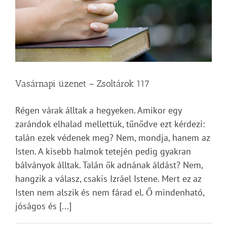
Vasárnapi üzenet – Zsoltárok 117
Régen várak álltak a hegyeken. Amikor egy
zarándok elhalad mellettük, tűnődve ezt kérdezi:
talán ezek védenek meg? Nem, mondja, hanem az
Isten. A kisebb halmok tetején pedig gyakran
bálványok álltak. Talán ők adnának áldást? Nem,
hangzik a válasz, csakis Izráel Istene. Mert ez az
Isten nem alszik és nem fárad el. Ő mindenható,
jóságos és [...]