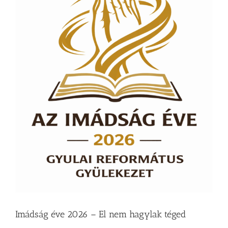
–
Diakónusok
vasárnapja
–
II.
rész
bejegyzéshez
Imádság éve 2026 – El nem hagylak téged