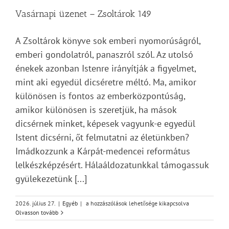
Vasárnapi üzenet – Zsoltárok 149
A Zsoltárok könyve sok emberi nyomorúságról,
emberi gondolatról, panaszról szól. Az utolsó
énekek azonban Istenre irányítják a figyelmet,
mint aki egyedül dicséretre méltó. Ma, amikor
különösen is fontos az emberközpontúság,
amikor különösen is szeretjük, ha mások
dicsérnek minket, képesek vagyunk-e egyedül
Istent dicsérni, őt felmutatni az életünkben?
Imádkozzunk a Kárpát-medencei református
lelkészképzésért. Hálaáldozatunkkal támogassuk
gyülekezetünk [...]
Vasárnapi
2026. július 27.
|
Egyéb
|
a hozzászólások lehetősége kikapcsolva
üzenet
Olvasson tovább
–