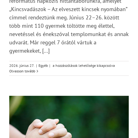
református napközis hittantáborunkra, amelyet
„Kincsvadászok – Az elveszett kincsek nyomában”
címmel rendeztünk meg. Június 22–26. között
több mint 110 gyermek töltötte meg élettel,
nevetéssel és énekszóval templomunkat és annak
udvarát. Már reggel 7 órától vártuk a
gyermekeket, [...]
Beszámoló
2026. június 27.
|
Egyéb
|
a hozzászólások lehetősége kikapcsolva
a
Olvasson tovább
hittantáborról
bejegyzéshez