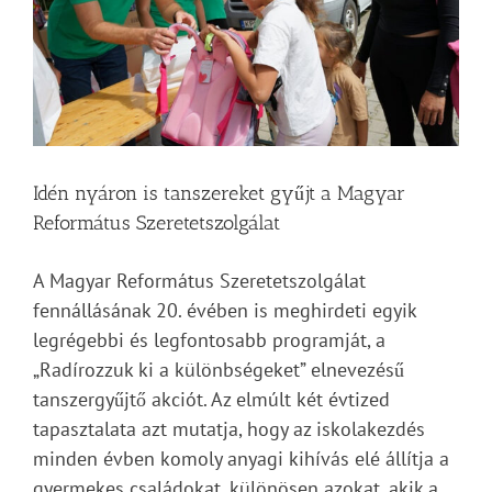
Idén nyáron is tanszereket gyűjt a Magyar
Református Szeretetszolgálat
A Magyar Református Szeretetszolgálat
fennállásának 20. évében is meghirdeti egyik
legrégebbi és legfontosabb programját, a
„Radírozzuk ki a különbségeket” elnevezésű
tanszergyűjtő akciót. Az elmúlt két évtized
tapasztalata azt mutatja, hogy az iskolakezdés
minden évben komoly anyagi kihívás elé állítja a
gyermekes családokat, különösen azokat, akik a