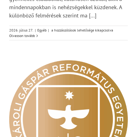
mindennapokban is nehézségekkel küzdenek. A
különböző felmérések szerint ma [...]
Idén
2026. július 27.
|
Egyéb
|
a hozzászólások lehetősége kikapcsolva
nyáron
Olvasson tovább
is
tanszereket
gyűjt
a
Magyar
Református
Szeretetszolgálat
bejegyzéshez