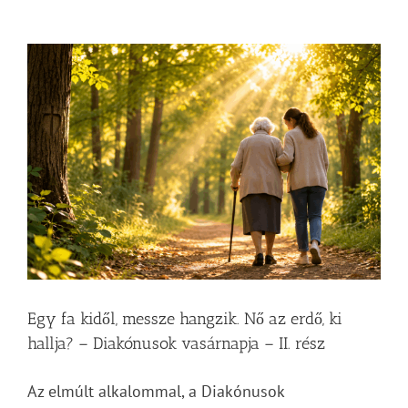
Zsoltárok
149
bejegyzéshez
Egy fa kidől, messze hangzik. Nő az erdő, ki
hallja? – Diakónusok vasárnapja – II. rész
Az elmúlt alkalommal, a Diakónusok