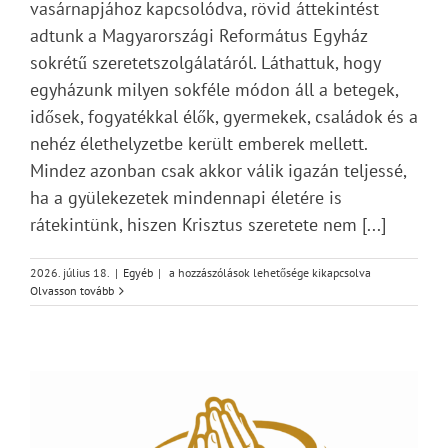
vasárnapjához kapcsolódva, rövid áttekintést
adtunk a Magyarországi Református Egyház
sokrétű szeretetszolgálatáról. Láthattuk, hogy
egyházunk milyen sokféle módon áll a betegek,
idősek, fogyatékkal élők, gyermekek, családok és a
nehéz élethelyzetbe került emberek mellett.
Mindez azonban csak akkor válik igazán teljessé,
ha a gyülekezetek mindennapi életére is
rátekintünk, hiszen Krisztus szeretete nem [...]
Egy
2026. július 18.
|
Egyéb
|
a hozzászólások lehetősége kikapcsolva
fa
Olvasson tovább
kidől,
messze
hangzik.
Nő
az
erdő,
ki
hallja?