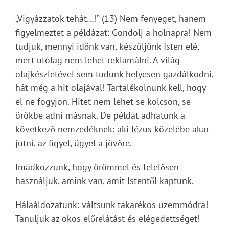
„Vigyázzatok tehát…!” (13) Nem fenyeget, hanem
figyelmeztet a példázat: Gondolj a holnapra! Nem
tudjuk, mennyi időnk van, készüljünk Isten elé,
mert utólag nem lehet reklamálni. A világ
olajkészletével sem tudunk helyesen gazdálkodni,
hát még a hit olajával! Tartalékolnunk kell, hogy
el ne fogyjon. Hitet nem lehet se kölcsön, se
örökbe adni másnak. De példát adhatunk a
következő nemzedéknek: aki Jézus közelébe akar
jutni, az figyel, ügyel a jövőre.
Imádkozzunk, hogy örömmel és felelősen
használjuk, amink van, amit Istentől kaptunk.
Hálaáldozatunk: váltsunk takarékos üzemmódra!
Tanuljuk az okos előrelátást és elégedettséget!