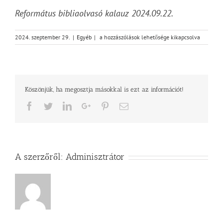
Református bibliaolvasó kalauz 2024.09.22.
2024
2024. szeptember 29.
|
Egyéb
|
a hozzászólások lehetősége kikapcsolva
AZ
ÉLŐ
IGE
ÉVE
–
Köszönjük, ha megosztja másokkal is ezt az információt!
Máté
25,1-
Facebook
Twitter
LinkedIn
Google+
Pinterest
Email
13
bejegyzéshez
A szerzőről:
Adminisztrátor