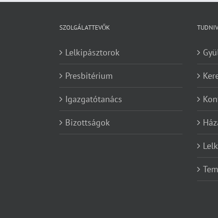
SZOLGÁLATTEVŐK
TUDNI
Lelkipásztorok
Gyü
Presbitérium
Ker
Igazgatótanács
Kon
Bizottságok
Ház
Lel
Tem