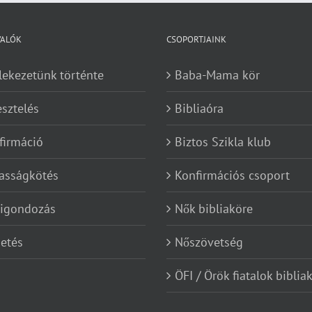
VALÓK
CSOPORTJAINK
lekezetünk történte
Baba-Mama kör
esztelés
Bibliaóra
firmáció
Biztos Szikla klub
asságkötés
Konfirmációs csoport
kigondozás
Nők bibliaköre
etés
Nőszövetség
ÖFI / Örök fiatalok biblia