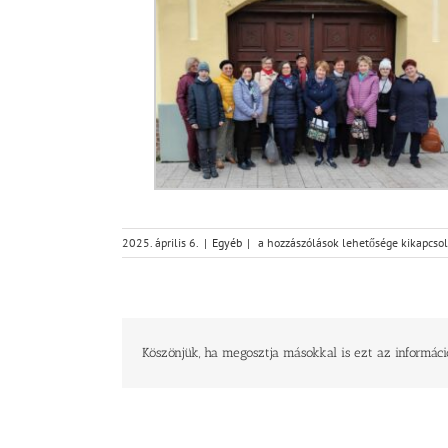
A
2025. április 6.
|
Egyéb
|
a hozzászólások lehetősége kikapcso
2025
jubileumi
év!
–
Beszámoló
a
Köszönjük, ha megosztja másokkal is ezt az informáci
Nőszövetségi
csendeshétvégéről
bejegyzéshez