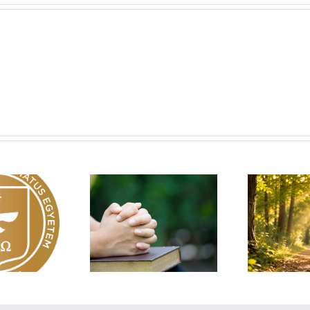
Egy fa kidől, messze
sárnapi üzenet –
Imá
hangzik. Nő az erdő, ki
Zsoltárok 149
n
hallja? – Diakónusok
vasárnapja – II. rész