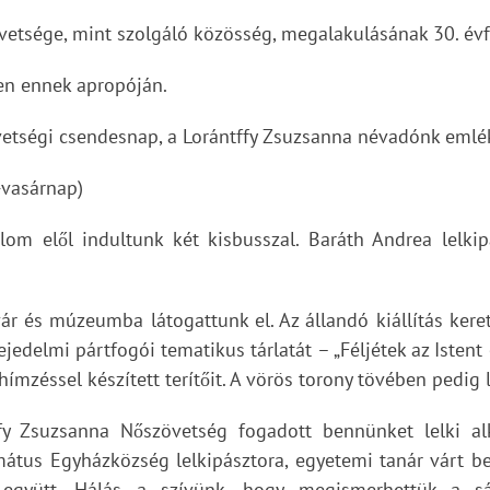
vetsége, mint szolgáló közösség, megalakulásának 30. év
en ennek apropóján.
etségi csendesnap, a Lorántffy Zsuzsanna névadónk emlék
-vasárnap)
lom elől indultunk két kisbusszal. Baráth Andrea lelki
ár és múzeumba látogattunk el. Az állandó kiállítás kere
ejedelmi pártfogói tematikus tárlatát – „Féljétek az Iste
mzéssel készített terítőit. A vörös torony tövében pedig l
fy Zsuzsanna Nőszövetség fogadott bennünket lelki alk
átus Egyházközség lelkipásztora, egyetemi tanár várt b
 együtt. Hálás a szívünk, hogy megismerhettük a sá