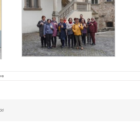
lva
ót!