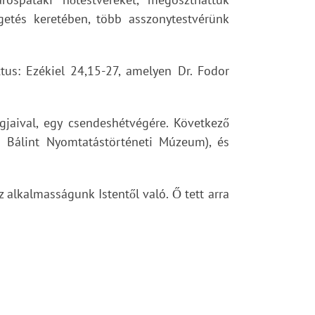
lgetés keretében, több asszonytestvérünk
xtus: Ezékiel 24,15-27, amelyen Dr. Fodor
jaival, egy csendeshétvégére. Következő
s Bálint Nyomtatástörténeti Múzeum), és
alkalmasságunk Istentől való. Ő tett arra