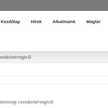
Kezdőlap
Hírek
Alkalmaink
Magtár
sendeshétvégéről
zövetségi csendeshétvégéről