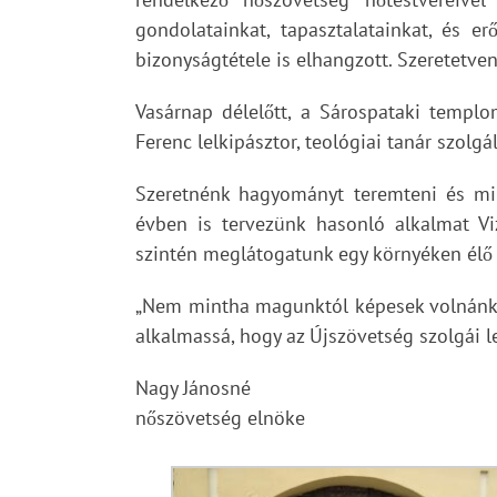
gondolatainkat, tapasztalatainkat, és e
bizonyságtétele is elhangzott. Szeretetven
Vasárnap délelőtt, a Sárospataki templom
Ferenc lelkipásztor, teológiai tanár szolgá
Szeretnénk hagyományt teremteni és min
évben is tervezünk hasonló alkalmat Vi
szintén meglátogatunk egy környéken élő
„Nem mintha magunktól képesek volnánk va
alkalmassá, hogy az Újszövetség szolgái 
Nagy Jánosné
nőszövetség elnöke