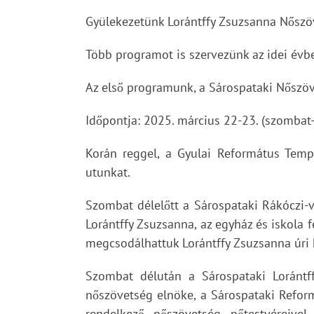
Gyülekezetünk Lorántffy Zsuzsanna Nőszö
Több programot is szervezünk az idei évb
Az első programunk, a Sárospataki Nőszöv
Időpontja: 2025. március 22-23. (szombat
Korán reggel, a Gyulai Református Temp
utunkat.
Szombat délelőtt a Sárospataki Rákóczi-v
Lorántffy Zsuzsanna, az egyház és iskola f
megcsodálhattuk Lorántffy Zsuzsanna úri hí
Szombat délután a Sárospataki Lorántf
nőszövetség elnöke, a Sárospataki Reform
rendelkező nőszövetség nőtestvéreivel