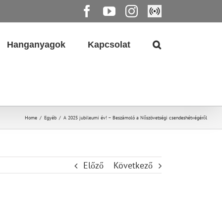
Facebook
YouTube
Instagram
Élő
közvetítés
Hanganyagok
Kapcsolat
Home
/
Egyéb
/
A 2025 jubileumi év! – Beszámoló a Nőszövetségi csendeshétvégéről
Előző
Következő