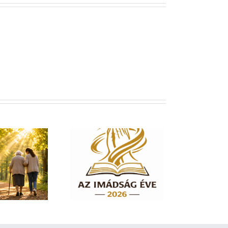
dság éve 2026 – El
em hagylak téged