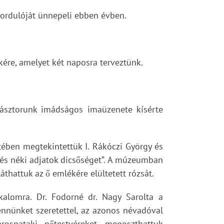
fordulóját ünnepeli ebben évben.
ére, amelyet két naposra terveztünk.
pásztorunk imádságos imaüzenete kísérte
tében megtekintettük I. Rákóczi György és
nt és néki adjatok dicsőséget”. A múzeumban
áthattuk az ő emlékére elültetett rózsát.
alomra. Dr. Fodorné dr. Nagy Sarolta a
ennünket szeretettel, az azonos névadóval
rospataki nőtestvéreket, megoszthattuk