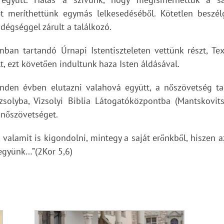
rőt meríthettünk egymás lelkesedéséből. Kötetlen beszé
dégséggel zárult a találkozó.
ban tartandó Úrnapi Istentiszteleten vettünk részt, Te
lt, ezt követően indultunk haza Isten áldásával.
den évben elutazni valahová együtt, a nőszövetség tag
zsolyba, Vizsolyi Biblia Látogatóközpontba (Mantskovit
 nőszövetséget.
lamit is kigondolni, mintegy a saját erőnkből, hiszen az 
legyünk…”(2Kor 5,6)