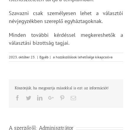
Szavazni csak személyesen lehet a választói
névjegyzékben szereplő egyháztagoknak.
Minden további kérdéssel megkereshetők a
választási bizottság tagjai.
A
2023. október 23.
|
Egyéb
|
a hozzászólások lehetősége kikapcsolva
Gyulai
Református
Egyházközség
Választási
bizottságának
Köszönjük, ha megosztja másokkal is ezt az információt!
tájékoztatója
bejegyzéshez
Facebook
Twitter
LinkedIn
Google+
Pinterest
Email
A szerzőről:
Adminisztrátor