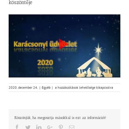
köszöntője
A
2020. december 24.
|
Egyéb
|
a hozzászólások lehetősége kikapcsolva
Magvető
pedagógusainak
karácsonyi
köszöntője
bejegyzéshez
Köszönjük, ha megosztja másokkal is ezt az információt!
Facebook
Twitter
LinkedIn
Google+
Pinterest
Email