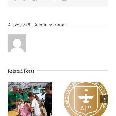
A szerzőről:
Adminisztrátor
Related Posts
Nagy érdeklődés övezi
Vasárnapi üzenet –
a
a Károli képzéseit
Zsoltárok 149