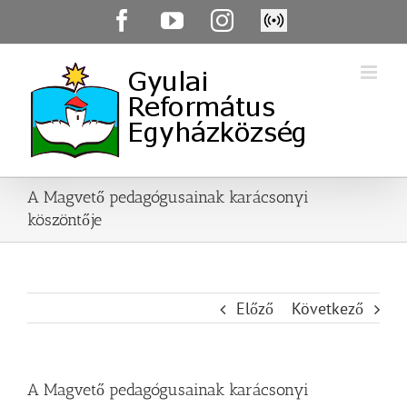
Skip
Facebook
YouTube
Instagram
Élő
to
közvetítés
content
A Magvető pedagógusainak karácsonyi
köszöntője
Előző
Következő
A Magvető pedagógusainak karácsonyi