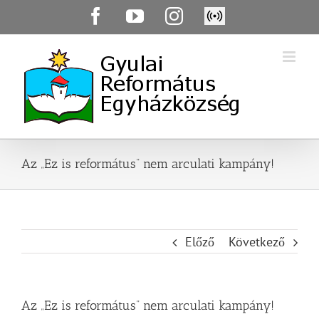
Skip
Facebook
YouTube
Instagram
Élő
to
közvetítés
content
Az „Ez is református” nem arculati kampány!
Előző
Következő
Az „Ez is református” nem arculati kampány!