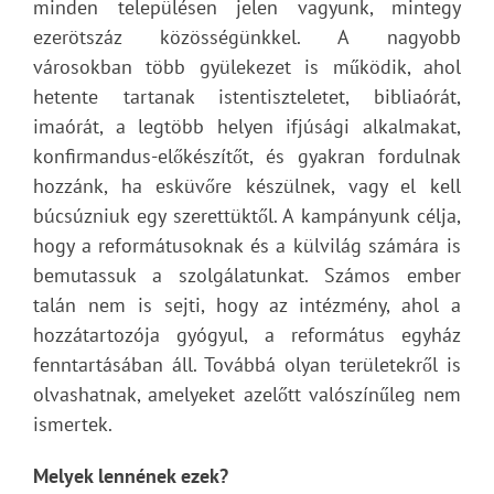
minden településen jelen vagyunk, mintegy
ezerötszáz közösségünkkel. A nagyobb
városokban több gyülekezet is működik, ahol
hetente tartanak istentiszteletet, bibliaórát,
imaórát, a legtöbb helyen ifjúsági alkalmakat,
konfirmandus-előkészítőt, és gyakran fordulnak
hozzánk, ha esküvőre készülnek, vagy el kell
búcsúzniuk egy szerettüktől. A kampányunk célja,
hogy a reformátusoknak és a külvilág számára is
bemutassuk a szolgálatunkat. Számos ember
talán nem is sejti, hogy az intézmény, ahol a
hozzátartozója gyógyul, a református egyház
fenntartásában áll. Továbbá olyan területekről is
olvashatnak, amelyeket azelőtt valószínűleg nem
ismertek.
Melyek lennének ezek?