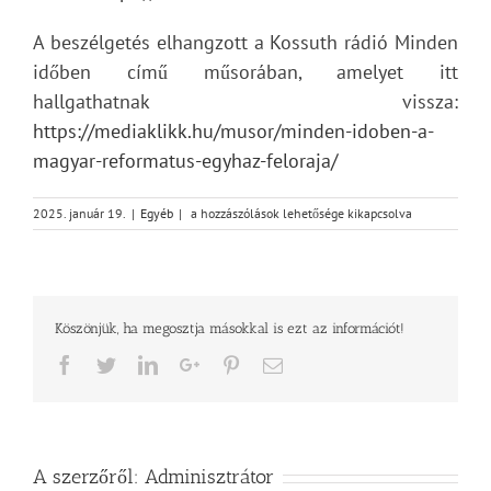
A beszélgetés elhangzott a Kossuth rádió Minden
időben című műsorában, amelyet itt
hallgathatnak vissza:
https://mediaklikk.hu/musor/minden-idoben-a-
magyar-reformatus-egyhaz-feloraja/
Az
2025. január 19.
|
Egyéb
|
a hozzászólások lehetősége kikapcsolva
„Ez
is
református”
nem
arculati
Köszönjük, ha megosztja másokkal is ezt az információt!
kampány!
bejegyzéshez
Facebook
Twitter
LinkedIn
Google+
Pinterest
Email
A szerzőről:
Adminisztrátor