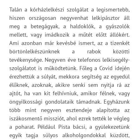
Talán a kórházlelkészi szolgálat a legismertebb,
hiszen országosan negyvenhat lelkipásztor áll
meg a betegágyak, a haldoklók, a gyászolók
mellett, vagy imádkozik a műtét előtt állókért.
Ami azonban már kevésbé ismert, az a tizenkét
börtönlelkészünknek a rabok közötti
tevékenysége. Negyven éve telefonos lelkisegély-
szolgálatot is működtetünk. Főleg a Covid idején
érezhettük a súlyát, mekkora segítség az egyedül
élőknek, azoknak, akikre senki sem nyitja rá az
ajtót, ha van kit felhívniuk, amikor félnek, vagy
öngyilkossági gondolataik támadnak. Egyházunk
több mint negyven esztendeje alapította az
iszákosmentő missziót, ahol ezrek tették le végleg
a poharat. Például Pista bácsi, a gyülekezetünk
egyik tagja súlyos alkoholgondokkal küzdött,