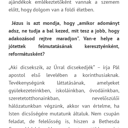
ajándékok emlékeztetőként vannak a szemem
előtt, hogy dolgom van a földi életben.
Jézus is azt mondja, hogy „amikor adományt
adsz, ne tudja a bal kezed, mit tesz a jobb, hogy
adakozásod rejtve maradjon”. Van-e helye a
jótettek felmutatásának keresztyénként,
reformátusként?
„Aki dicsekszik, az Úrral dicsekedjék“ – írja Pál
apostol első levelében a korinthusiaknak.
Tevékenységünk láttatásának, amelyeket
gyülekezeteinkben, iskoláinkban, óvodáinkban,
szeretetotthonainkban, nevelőszülői
hálózatunkban végzünk, akkor van értelme, ha
Isten dicsőségére mutatunk általuk. Nem csupán
feladat, de felelősség is, hiszen a Bethesda