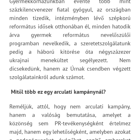
Gyermekkórházunkban évente több mint
százkilencvenezer fiatal gyógyul, az országban
minden tizedik, intézményben lévő szépkorú
református idősek otthonában él, minden hatodik
árva gyermek református nevelőszülői
programban nevelkedik, a szeretetszolgálatunk
pedig a háború kitörése óta négyszázezer
ukrajnai menekültet segélyezett. Nem
dicsekedünk, hanem az Úrnak csendben végzett
szolgálatainkról adunk számot.
Mitől több ez egy arculati kampánynál?
Reméljük, attól, hogy nem arculati kampány,
hanem a valóság bemutatása, amelyet a
közönség sem PR-tevékenységként értelmez
majd, hanem egy lehetőségként, amelyben azokat