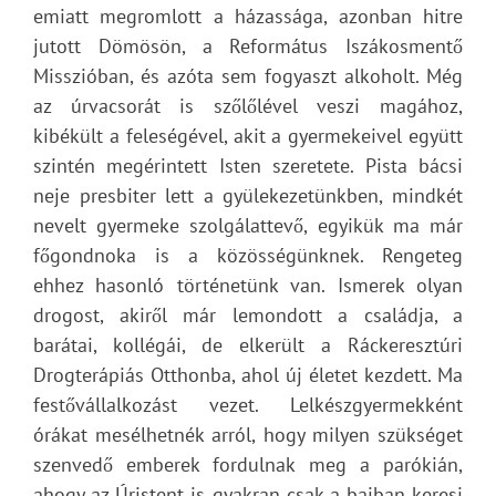
emiatt megromlott a házassága, azonban hitre
jutott Dömösön, a Református Iszákosmentő
Misszióban, és azóta sem fogyaszt alkoholt. Még
az úrvacsorát is szőlőlével veszi magához,
kibékült a feleségével, akit a gyermekeivel együtt
szintén megérintett Isten szeretete. Pista bácsi
neje presbiter lett a gyülekezetünkben, mindkét
nevelt gyermeke szolgálattevő, egyikük ma már
főgondnoka is a közösségünknek. Rengeteg
ehhez hasonló történetünk van. Ismerek olyan
drogost, akiről már lemondott a családja, a
barátai, kollégái, de elkerült a Ráckeresztúri
Drogterápiás Otthonba, ahol új életet kezdett. Ma
festővállalkozást vezet. Lelkészgyermekként
órákat mesélhetnék arról, hogy milyen szükséget
szenvedő emberek fordulnak meg a parókián,
ahogy az Úristent is gyakran csak a bajban keresi