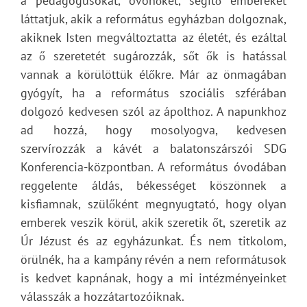
a pedagógusokat, óvónőket, segítő embereket
láttatjuk, akik a református egyházban dolgoznak,
akiknek Isten megváltoztatta az életét, és ezáltal
az ő szeretetét sugározzák, sőt ők is hatással
vannak a körülöttük élőkre. Már az önmagában
gyógyít, ha a református szociális szférában
dolgozó kedvesen szól az ápolthoz. A napunkhoz
ad hozzá, hogy mosolyogva, kedvesen
szervírozzák a kávét a balatonszárszói SDG
Konferencia-központban. A református óvodában
reggelente áldás, békességet köszönnek a
kisfiamnak, szülőként megnyugtató, hogy olyan
emberek veszik körül, akik szeretik őt, szeretik az
Úr Jézust és az egyházunkat. És nem titkolom,
örülnék, ha a kampány révén a nem reformátusok
is kedvet kapnának, hogy a mi intézményeinket
válasszák a hozzátartozóiknak.