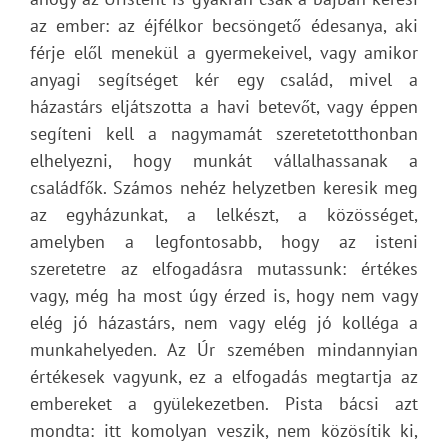
az ember: az éjfélkor becsöngető édesanya, aki
férje elől menekül a gyermekeivel, vagy amikor
anyagi segítséget kér egy család, mivel a
házastárs eljátszotta a havi betevőt, vagy éppen
segíteni kell a nagymamát szeretetotthonban
elhelyezni, hogy munkát vállalhassanak a
családfők. Számos nehéz helyzetben keresik meg
az egyházunkat, a lelkészt, a közösséget,
amelyben a legfontosabb, hogy az isteni
szeretetre az elfogadásra mutassunk: értékes
vagy, még ha most úgy érzed is, hogy nem vagy
elég jó házastárs, nem vagy elég jó kolléga a
munkahelyeden. Az Úr szemében mindannyian
értékesek vagyunk, ez a elfogadás megtartja az
embereket a gyülekezetben. Pista bácsi azt
mondta: itt komolyan veszik, nem közösítik ki,