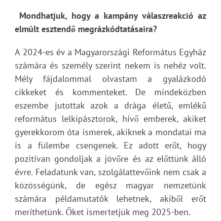
Mondhatjuk, hogy a kampány válaszreakció az
elmúlt esztendő megrázkódtatásaira?
A 2024-es év a Magyarországi Református Egyház
számára és személy szerint nekem is nehéz volt.
Mély fájdalommal olvastam a gyalázkodó
cikkeket és kommenteket. De mindeközben
eszembe jutottak azok a drága életű, emlékű
református lelkipásztorok, hívő emberek, akiket
gyerekkorom óta ismerek, akiknek a mondatai ma
is a fülembe csengenek. Ez adott erőt, hogy
pozitívan gondoljak a jövőre és az előttünk álló
évre. Feladatunk van, szolgálattevőink nem csak a
közösségünk, de egész magyar nemzetünk
számára példamutatók lehetnek, akiből erőt
meríthetünk. Őket ismertetjük meg 2025-ben.