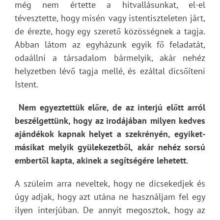
még nem értette a hitvallásunkat, el-el
tévesztette, hogy misén vagy istentiszteleten járt,
de érezte, hogy egy szerető közösségnek a tagja.
Abban látom az egyházunk egyik fő feladatát,
odaállni a társadalom bármelyik, akár nehéz
helyzetben lévő tagja mellé, és ezáltal dicsőíteni
Istent.
Nem egyeztettük előre, de az interjú előtt arról
beszélgettünk, hogy az irodájában milyen kedves
ajándékok kapnak helyet a szekrényén, egyiket-
másikat melyik gyülekezetből, akár nehéz sorsú
embertől kapta, akinek a segítségére lehetett.
A szüleim arra neveltek, hogy ne dicsekedjek és
úgy adjak, hogy azt utána ne használjam fel egy
ilyen interjúban. De annyit megosztok, hogy az