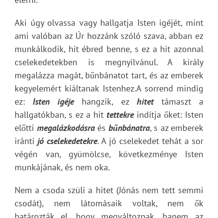
Aki úgy olvassa vagy hallgatja Isten igéjét, mint
ami valóban az Úr hozzánk szóló szava, abban ez
munkálkodik, hit ébred benne, s ez a hit azonnal
cselekedetekben is megnyilvánul. A király
megalázza magát, bűnbánatot tart, és az emberek
kegyelemért kiáltanak Istenhez.A sorrend mindig
ez:
Isten igéje
hangzik, ez
hitet
támaszt a
hallgatókban, s ez a hit
tettekre
indítja őket: Isten
előtti
megalázkodásra
és
bűnbánatra
, s az emberek
iránti
jó cselekedetekre
. A jó cselekedet tehát a sor
végén van, gyümölcse, következménye Isten
munkájának, és nem oka.
Nem a csoda szüli a hitet (Jónás nem tett semmi
csodát), nem látomásaik voltak, nem ők
határozták el, hogy megváltoznak, hanem az