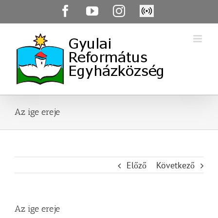
Skip
Facebook
YouTube
Instagram
Élő
to
közvetítés
content
Az ige ereje
Előző
Következő
Az ige ereje