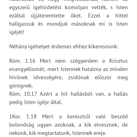
egyszerű igehirdetést komolyan vették, s Isten
ezáltal újjáteremtette őket. Ezzel a hittel
hallgassuk és mondjuk másoknak mi is Isten
igéjét!
Néhány igehelyet érdemes ehhez kikeresnünk:
Róm. 1.16 Mert nem szégyenlem a Krisztus
evangyéliomát; mert Istennek hatalma az minden
hívőnek idvességére, zsidónak először meg
görögnek.
Róm. 10.17 Azért a hit hallásból van, a hallás
pedig Isten ígéje által.
1Kor. 1.18 Mert a keresztről való beszéd
bolondság ugyan azoknak, a kik elvesznek; de
nekünk, kik megtartatunk, Istennek ereje.