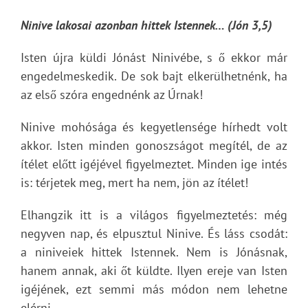
Ninive lakosai azonban hittek Istennek… (Jón 3,5)
Isten újra küldi Jónást Ninivébe, s ő ekkor már
engedelmeskedik. De sok bajt elkerülhetnénk, ha
az első szóra engednénk az Úrnak!
Ninive mohósága és kegyetlensége hírhedt volt
akkor. Isten minden gonoszságot megítél, de az
ítélet előtt igéjével figyelmeztet. Minden ige intés
is: térjetek meg, mert ha nem, jön az ítélet!
Elhangzik itt is a világos figyelmeztetés: még
negyven nap, és elpusztul Ninive. És láss csodát:
a niniveiek hittek Istennek. Nem is Jónásnak,
hanem annak, aki őt küldte. Ilyen ereje van Isten
igéjének, ezt semmi más módon nem lehetne
elérni.