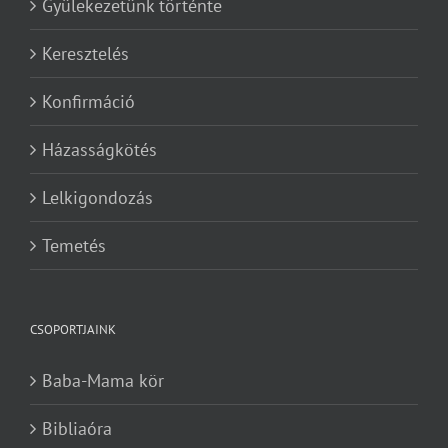
Gyülekezetünk történte
Keresztelés
Konfirmáció
Házasságkötés
Lelkigondozás
Temetés
CSOPORTJAINK
Baba-Mama kör
Bibliaóra