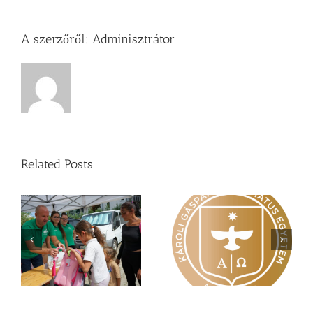
A szerzőről:
Adminisztrátor
Related Posts
Nagy érdeklődés övezi
Vasárnapi üzenet –
a
a Károli képzéseit
Zsoltárok 149