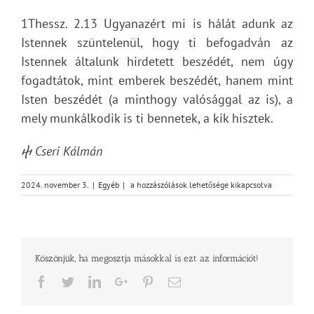
1Thessz. 2.13 Ugyanazért mi is hálát adunk az
Istennek szüntelenül, hogy ti befogadván az
Istennek általunk hirdetett beszédét, nem úgy
fogadtátok, mint emberek beszédét, hanem mint
Isten beszédét (a minthogy valósággal az is), a
mely munkálkodik is ti bennetek, a kik hisztek.
ⴕ Cseri Kálmán
Az
2024. november 3.
|
Egyéb
|
a hozzászólások lehetősége kikapcsolva
ige
ereje
bejegyzéshez
Köszönjük, ha megosztja másokkal is ezt az információt!
Facebook
Twitter
LinkedIn
Google+
Pinterest
Email