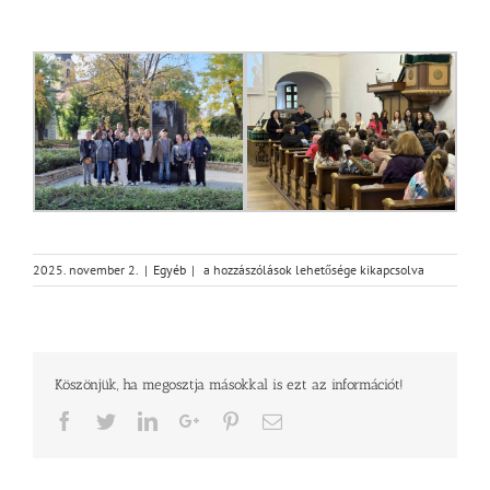
Beszámoló
2025. november 2.
|
Egyéb
|
a hozzászólások lehetősége kikapcsolva
a
Magvető
Református
Általános
Iskola
Köszönjük, ha megosztja másokkal is ezt az információt!
reformációs
csendesnapjáról
Facebook
Twitter
LinkedIn
Google+
Pinterest
Email
bejegyzéshez