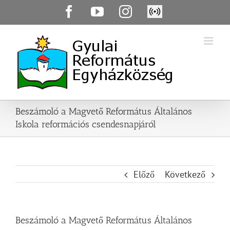
Skip
Facebook
YouTube
Instagram
Élő
to
közvetítés
content
Beszámoló a Magvető Református Általános
Iskola reformációs csendesnapjáról
Előző
Következő
Beszámoló a Magvető Református Általános