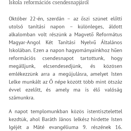
Iskola reformációs csendesnapjáról
Október 22-én, szerdán – az őszi szünet előtti
utolsó tanítási napon – különleges, áldott
alkalomban volt részünk a Magvető Református
Magyar-Angol Két Tanítási Nyelvű Általános
Iskolában. Ezen a napon hagyományainkhoz hűen
reformációs csendesnapot tartottunk, hogy
megálljunk, elcsendesedjünk, és közösen
emlékezzünk arra a megújulásra, amelyet Isten
Lelke munkált az Ő népe között több mint ötszáz
évvel ezelőtt, és amely ma is élő valóság
számunkra.
A napot templomunkban közös istentisztelettel
kezdtük, ahol Baráth János lelkész hirdette Isten
Igéjét a Máté evangéliuma 9. részének 16.