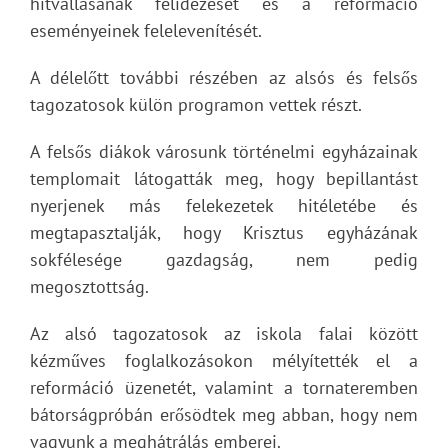
hitvallásának felidézését és a reformáció
eseményeinek felelevenítését.
A délelőtt további részében az alsós és felsős
tagozatosok külön programon vettek részt.
A felsős diákok városunk történelmi egyházainak
templomait látogatták meg, hogy bepillantást
nyerjenek más felekezetek hitéletébe és
megtapasztalják, hogy Krisztus egyházának
sokfélesége gazdagság, nem pedig
megosztottság.
Az alsó tagozatosok az iskola falai között
kézműves foglalkozásokon mélyítették el a
reformáció üzenetét, valamint a tornateremben
bátorságpróbán erősödtek meg abban, hogy nem
vagyunk a meghátrálás emberei.