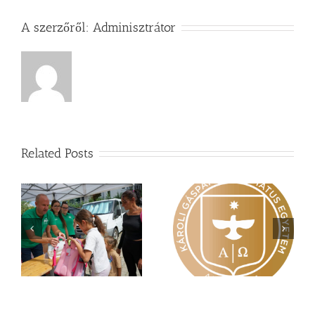
A szerzőről:
Adminisztrátor
Related Posts
Nagy érdeklődés övezi
Vasárnapi üzenet –
a
a Károli képzéseit
Zsoltárok 149