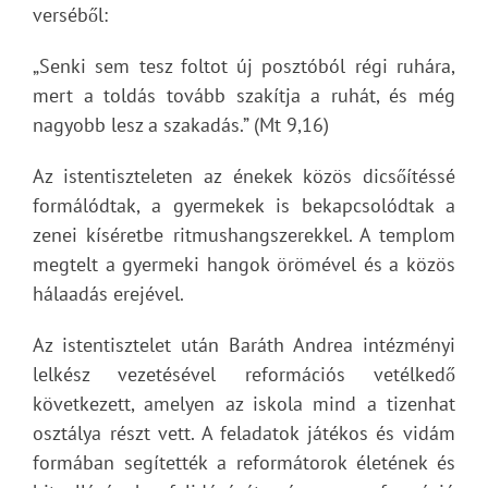
verséből:
„Senki sem tesz foltot új posztóból régi ruhára,
mert a toldás tovább szakítja a ruhát, és még
nagyobb lesz a szakadás.” (Mt 9,16)
Az istentiszteleten az énekek közös dicsőítéssé
formálódtak, a gyermekek is bekapcsolódtak a
zenei kíséretbe ritmushangszerekkel. A templom
megtelt a gyermeki hangok örömével és a közös
hálaadás erejével.
Az istentisztelet után Baráth Andrea intézményi
lelkész vezetésével reformációs vetélkedő
következett, amelyen az iskola mind a tizenhat
osztálya részt vett. A feladatok játékos és vidám
formában segítették a reformátorok életének és