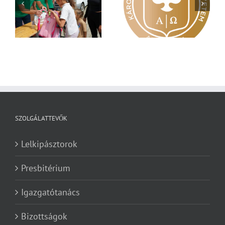
Nagy érdeklődés övezi
Vasárnapi üzenet –
a
a Károli képzéseit
Zsoltárok 149
SZOLGÁLATTEVŐK
Lelkipásztorok
Presbitérium
Igazgatótanács
Bizottságok