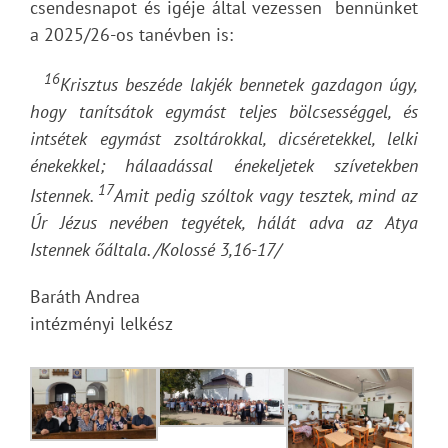
csendesnapot és igéje által vezessen bennünket
a 2025/26-os tanévben is:
16
Krisztus beszéde lakjék bennetek gazdagon úgy,
hogy tanítsátok egymást teljes bölcsességgel, és
intsétek egymást zsoltárokkal, dicséretekkel, lelki
énekekkel; hálaadással énekeljetek szívetekben
17
Istennek.
Amit pedig szóltok vagy tesztek, mind az
Úr Jézus nevében tegyétek, hálát adva az Atya
Istennek őáltala. /Kolossé 3,16-17/
Baráth Andrea
intézményi lelkész