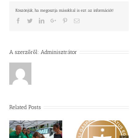
és
Köszönjük, ha megosztja másokkal is ezt az információt!
szakmai
napról
Facebook
Twitter
LinkedIn
Google+
Pinterest
Email
bejegyzéshez
A szerzőről:
Adminisztrátor
Related Posts