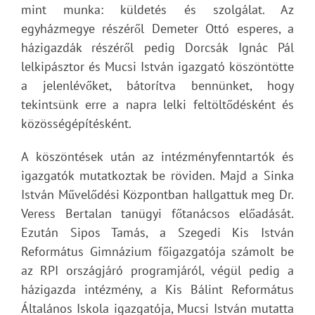
mint munka: küldetés és szolgálat. Az
egyházmegye részéről Demeter Ottó esperes, a
házigazdák részéről pedig Dorcsák Ignác Pál
lelkipásztor és Mucsi István igazgató köszöntötte
a jelenlévőket, bátorítva bennünket, hogy
tekintsünk erre a napra lelki feltöltődésként és
közösségépítésként.
A köszöntések után az intézményfenntartók és
igazgatók mutatkoztak be röviden. Majd a Sinka
István Művelődési Központban hallgattuk meg Dr.
Veress Bertalan tanügyi főtanácsos előadását.
Ezután Sipos Tamás, a Szegedi Kis István
Református Gimnázium főigazgatója számolt be
az RPI országjáró programjáról, végül pedig a
házigazda intézmény, a Kis Bálint Református
Általános Iskola igazgatója, Mucsi István mutatta