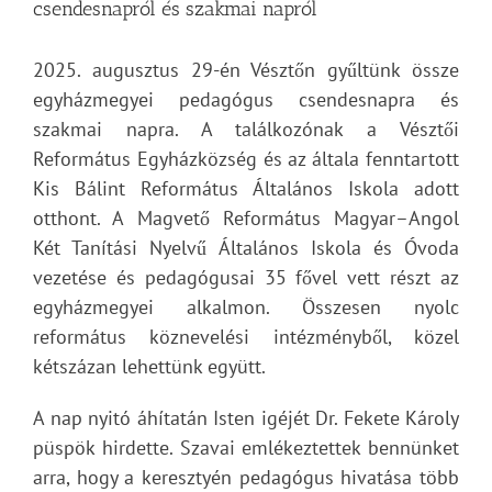
csendesnapról és szakmai napról
2025. augusztus 29-én Vésztőn gyűltünk össze
egyházmegyei pedagógus csendesnapra és
szakmai napra. A találkozónak a Vésztői
Református Egyházközség és az általa fenntartott
Kis Bálint Református Általános Iskola adott
otthont. A Magvető Református Magyar–Angol
Két Tanítási Nyelvű Általános Iskola és Óvoda
vezetése és pedagógusai 35 fővel vett részt az
egyházmegyei alkalmon. Összesen nyolc
református köznevelési intézményből, közel
kétszázan lehettünk együtt.
A nap nyitó áhítatán Isten igéjét Dr. Fekete Károly
püspök hirdette. Szavai emlékeztettek bennünket
arra, hogy a keresztyén pedagógus hivatása több