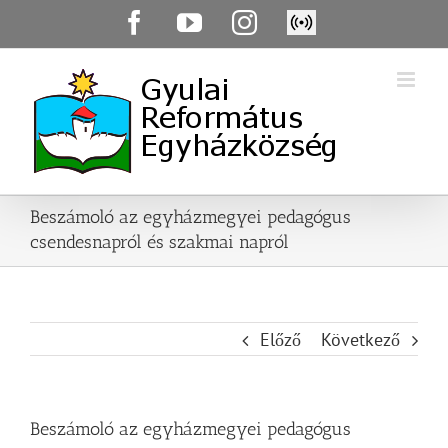
Skip
Facebook
YouTube
Instagram
Élő
to
közvetítés
content
Beszámoló az egyházmegyei pedagógus
csendesnapról és szakmai napról
Előző
Következő
Beszámoló az egyházmegyei pedagógus