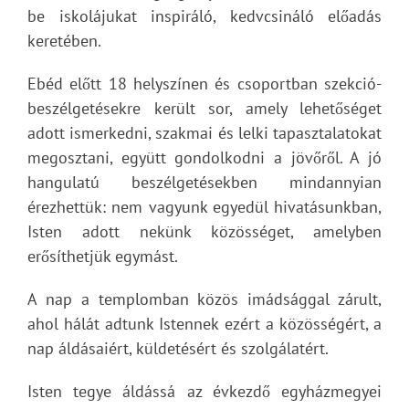
be iskolájukat inspiráló, kedvcsináló előadás
keretében.
Ebéd előtt 18 helyszínen és csoportban szekció-
beszélgetésekre került sor, amely lehetőséget
adott ismerkedni, szakmai és lelki tapasztalatokat
megosztani, együtt gondolkodni a jövőről. A jó
hangulatú beszélgetésekben mindannyian
érezhettük: nem vagyunk egyedül hivatásunkban,
Isten adott nekünk közösséget, amelyben
erősíthetjük egymást.
A nap a templomban közös imádsággal zárult,
ahol hálát adtunk Istennek ezért a közösségért, a
nap áldásaiért, küldetésért és szolgálatért.
Isten tegye áldássá az évkezdő egyházmegyei