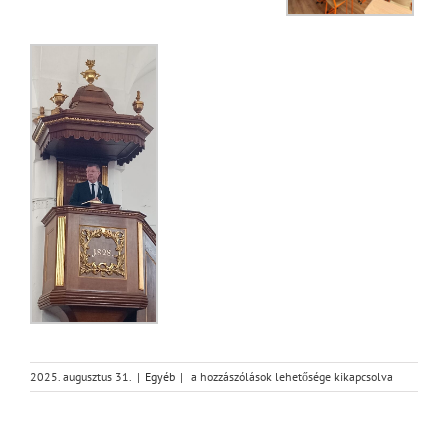
Beszámoló
2025. augusztus 31.
|
Egyéb
|
a hozzászólások lehetősége kikapcsolva
az
egyházmegyei
pedagógus
csendesnapról