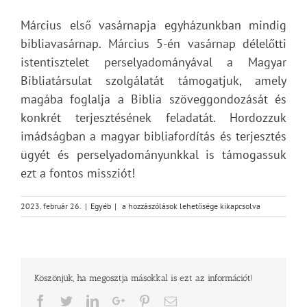
Március első vasárnapja egyházunkban mindig
bibliavasárnap. Március 5-én vasárnap délelőtti
istentisztelet perselyadományával a Magyar
Bibliatársulat szolgálatát támogatjuk, amely
magába foglalja a Biblia szöveggondozását és
konkrét terjesztésének feladatát. Hordozzuk
imádságban a magyar bibliafordítás és terjesztés
ügyét és perselyadományunkkal is támogassuk
ezt a fontos missziót!
BIBLIAVASÁRNAP
2023. február 26.
|
Egyéb
|
a hozzászólások lehetősége kikapcsolva
bejegyzéshez
Köszönjük, ha megosztja másokkal is ezt az információt!
Facebook
Twitter
LinkedIn
Google+
Pinterest
Email