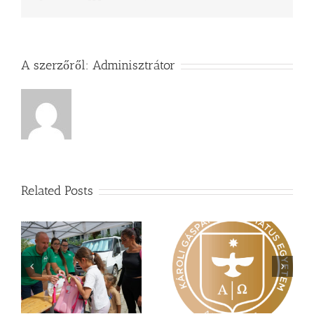
A szerzőről:
Adminisztrátor
Related Posts
Nagy érdeklődés övezi
Vasárnapi üzenet –
a
a Károli képzéseit
Zsoltárok 149