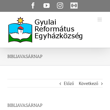
Skip
Facebook
YouTube
Instagram
Élő
to
közvetítés
content
BIBLIAVASÁRNAP
Előző
Következő
BIBLIAVASÁRNAP