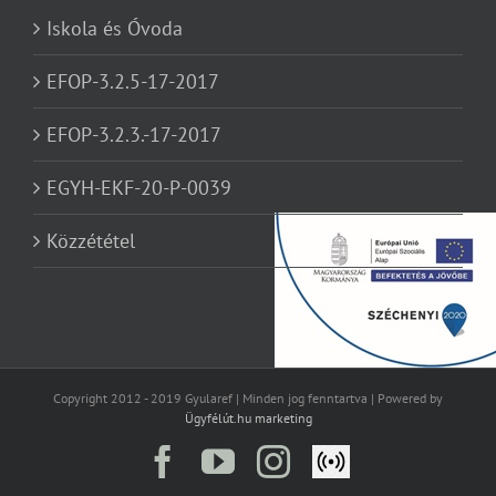
Iskola és Óvoda
EFOP-3.2.5-17-2017
EFOP-3.2.3.-17-2017
EGYH-EKF-20-P-0039
Közzététel
Copyright 2012 - 2019 Gyularef | Minden jog fenntartva | Powered by
Ügyfélút.hu marketing
Facebook
YouTube
Instagram
Élő
közvetítés