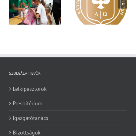
Nagy érdeklődés övezi
Vasárnapi üzenet –
a
a Károli képzéseit
Zsoltárok 149
SZOLGÁLATTEVŐK
Lelkipásztorok
Presbitérium
Igazgatótanács
Bizottságok