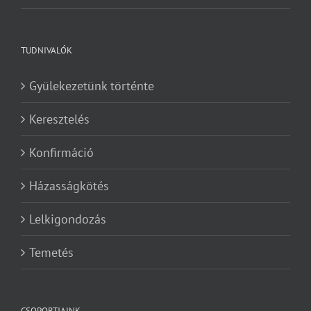
TUDNIVALÓK
Gyülekezetünk történte
Keresztelés
Konfirmáció
Házasságkötés
Lelkigondozás
Temetés
CSOPORTJAINK