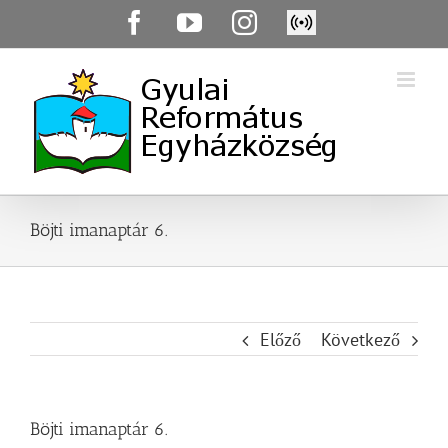
Skip
Facebook
YouTube
Instagram
Élő
to
közvetítés
content
Böjti imanaptár 6.
Előző
Következő
Böjti imanaptár 6.