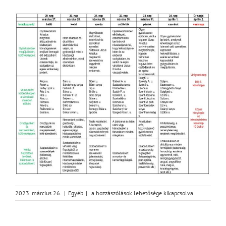
Böjti
2023. március 26.
|
Egyéb
|
a hozzászólások lehetősége kikapcsolva
imanaptár
6.
bejegyzéshez