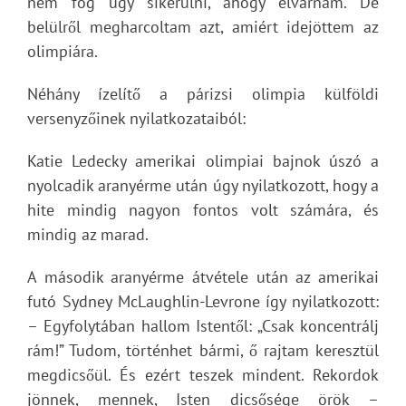
nem fog úgy sikerülni, ahogy elvárnám. De
belülről megharcoltam azt, amiért idejöttem az
olimpiára.
Néhány ízelítő a párizsi olimpia külföldi
versenyzőinek nyilatkozataiból:
Katie Ledecky amerikai olimpiai bajnok úszó a
nyolcadik aranyérme után úgy nyilatkozott, hogy a
hite mindig nagyon fontos volt számára, és
mindig az marad.
A második aranyérme átvétele után az amerikai
futó Sydney McLaughlin-Levrone így nyilatkozott:
– Egyfolytában hallom Istentől: „Csak koncentrálj
rám!” Tudom, történhet bármi, ő rajtam keresztül
megdicsőül. És ezért teszek mindent. Rekordok
jönnek, mennek, Isten dicsősége örök –