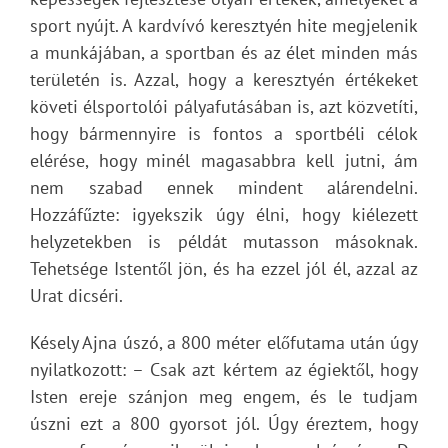
sport nyújt. A kardvívó keresztyén hite megjelenik
a munkájában, a sportban és az élet minden más
területén is. Azzal, hogy a keresztyén értékeket
követi élsportolói pályafutásában is, azt közvetíti,
hogy bármennyire is fontos a sportbéli célok
elérése, hogy minél magasabbra kell jutni, ám
nem szabad ennek mindent alárendelni.
Hozzáfűzte: igyekszik úgy élni, hogy kiélezett
helyzetekben is példát mutasson másoknak.
Tehetsége Istentől jön, és ha ezzel jól él, azzal az
Urat dicséri.
Késely Ajna úszó, a 800 méter előfutama után úgy
nyilatkozott: – Csak azt kértem az égiektől, hogy
Isten ereje szánjon meg engem, és le tudjam
úszni ezt a 800 gyorsot jól. Úgy éreztem, hogy