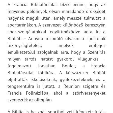
A Francia Bibliatársulat bízik benne, hogy az
ingyenes példányok olyan maradandó örökséget
hagynak maguk után, amely messze túlmutat a
sportarénákon. A szervezet különböző keresztyén
sportszolgálatokkal együttműködve adta ki a
Bibliát. – Annyira inspiráló olvasni a sportolók
bizonyságtételeit, amelyek erőteljes
emlékeztetőül szolgálnak arra, hogy a Szentírás
milyen tartós hatást gyakorol világunkra –
fogalmazott Jonathan Boulet, a Francia
Bibliatársulat főtitkára. A kétszázezer Bibliát
eljuttatták iskolásoknak, gyülekezeteknek, és a
tengerentúlra is jutott, a Reunion szigetre és
Francia Polinéziába, ahol a szörfversenyeket
szervezték az olimpián.
A Biblia is használ sportból vett képeket: futás,