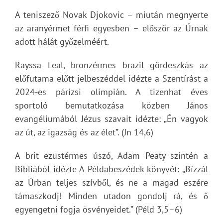
A teniszező Novak Djokovic – miután megnyerte
az aranyérmet férfi egyesben – először az Úrnak
adott hálát győzelméért.
Rayssa Leal, bronzérmes brazil gördeszkás az
előfutama előtt jelbeszéddel idézte a Szentírást a
2024-es párizsi olimpián. A tizenhat éves
sportoló bemutatkozása közben János
evangéliumából Jézus szavait idézte: „Én vagyok
az út, az igazság és az élet”. (Jn 14,6)
A brit ezüstérmes úszó, Adam Peaty szintén a
Bibliából idézte A Példabeszédek könyvét: „Bízzál
az Úrban teljes szívből, és ne a magad eszére
támaszkodj! Minden utadon gondolj rá, és ő
egyengetni fogja ösvényeidet.” (Péld 3,5–6)