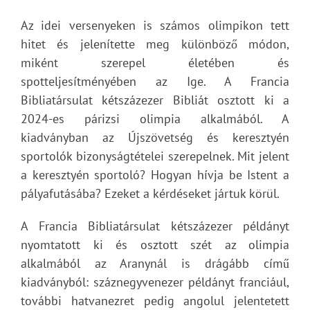
Az idei versenyeken is számos olimpikon tett
hitet és jelenítette meg különböző módon,
miként szerepel életében és
spotteljesítményében az Ige. A Francia
Bibliatársulat kétszázezer Bibliát osztott ki a
2024-es párizsi olimpia alkalmából. A
kiadványban az Újszövetség és keresztyén
sportolók bizonyságtételei szerepelnek. Mit jelent
a keresztyén sportoló? Hogyan hívja be Istent a
pályafutásába? Ezeket a kérdéseket jártuk körül.
A Francia Bibliatársulat kétszázezer példányt
nyomtatott ki és osztott szét az olimpia
alkalmából az Aranynál is drágább című
kiadványból: száznegyvenezer példányt franciául,
további hatvanezret pedig angolul jelentetett