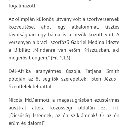
fogalmazott.
Az olimpián különös látvány volt a szörfversenyek
közvetítése, ahol egy alkalommal, tisztes
távolságban egy bálna is a nézők között volt. A
versenyen a brazil szörföző Gabriel Medina idézte
a Bibliát: „Mindenre van erőm Krisztusban, aki
megerősít engem.” (Fil 4,13)
Dél-Afrika aranyérmes úszója, Tatjana Smith
pólóján az őt segítők szerepeltek: Isten–Jézus–
Szentlélek felirattal.
Nicola McDermott, a magasugrásban ezüstérmes
ausztrál atléta közösségi oldalán ezt írt:
„Dicsőség Istennek, az én sziklámnak! Ő az én
erőm és dalom!”