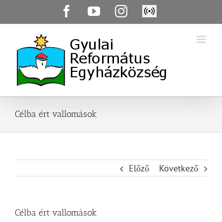
Skip
Facebook
YouTube
Instagram
Élő
to
közvetítés
content
Célba ért vallomások
Előző
Következő
Célba ért vallomások