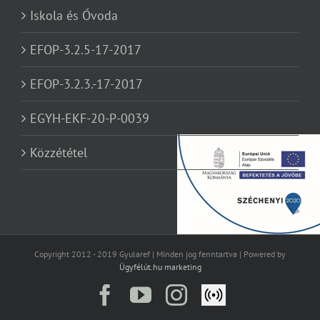
Iskola és Óvoda
EFOP-3.2.5-17-2017
EFOP-3.2.3.-17-2017
EGYH-EKF-20-P-0039
Közzététel
Copyright 2012 - 2019 Gyularef | Minden jog fenntartva | Powered by
Ügyfélút.hu marketing
Facebook
YouTube
Instagram
Élő
közvetítés