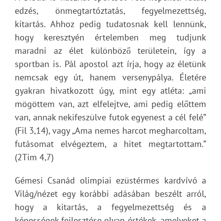
edzés, önmegtartóztatás, fegyelmezettség,
kitartás. Ahhoz pedig tudatosnak kell lennünk,
hogy keresztyén értelemben meg tudjunk
maradni az élet különböző területein, így a
sportban is. Pál apostol azt írja, hogy az életünk
nemcsak egy út, hanem versenypálya. Életére
gyakran hivatkozott úgy, mint egy atléta: „ami
mögöttem van, azt elfelejtve, ami pedig előttem
van, annak nekifeszülve futok egyenest a cél felé”
(Fil 3,14), vagy „Ama nemes harcot megharcoltam,
futásomat elvégeztem, a hitet megtartottam.”
(2Tim 4,7)
Gémesi Csanád olimpiai ezüstérmes kardvívó a
Világ/nézet egy korábbi adásában beszélt arról,
hogy a kitartás, a fegyelmezettség és a
képességek fejlesztése olyan értékek, amelyeket a