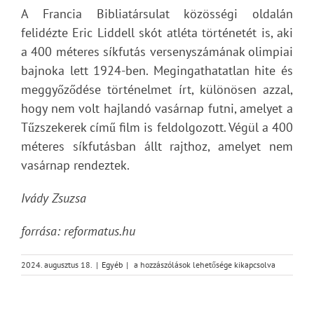
A Francia Bibliatársulat közösségi oldalán
felidézte Eric Liddell skót atléta történetét is, aki
a 400 méteres síkfutás versenyszámának olimpiai
bajnoka lett 1924-ben. Megingathatatlan hite és
meggyőződése történelmet írt, különösen azzal,
hogy nem volt hajlandó vasárnap futni, amelyet a
Tűzszekerek című film is feldolgozott. Végül a 400
méteres síkfutásban állt rajthoz, amelyet nem
vasárnap rendeztek.
Ivády Zsuzsa
forrása: reformatus.hu
Célba
2024. augusztus 18.
|
Egyéb
|
a hozzászólások lehetősége kikapcsolva
ért
vallomások
bejegyzéshez