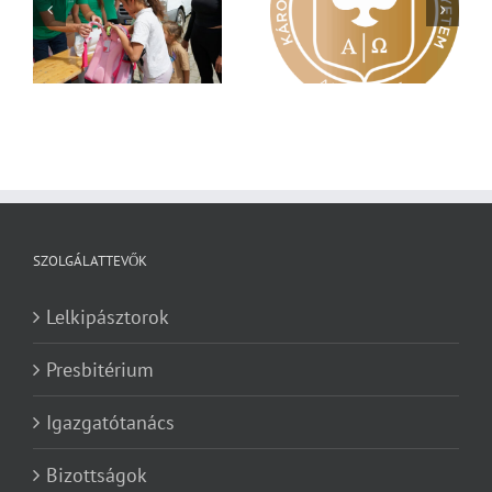
Nagy érdeklődés övezi
Vasárnapi üzenet –
a
a Károli képzéseit
Zsoltárok 149
SZOLGÁLATTEVŐK
Lelkipásztorok
Presbitérium
Igazgatótanács
Bizottságok