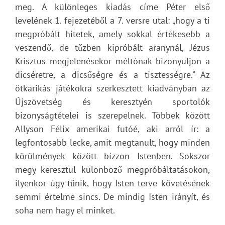
meg. A különleges kiadás címe Péter első
levelének 1. fejezetéből a 7. versre utal: „hogy a ti
megpróbált hitetek, amely sokkal értékesebb a
veszendő, de tűzben kipróbált aranynál, Jézus
Krisztus megjelenésekor méltónak bizonyuljon a
dicséretre, a dicsőségre és a tisztességre.” Az
ötkarikás játékokra szerkesztett kiadványban az
Újszövetség és keresztyén sportolók
bizonyságtételei is szerepelnek. Többek között
Allyson Félix amerikai futóé, aki arról ír: a
legfontosabb lecke, amit megtanult, hogy minden
körülmények között bízzon Istenben. Sokszor
megy keresztül különböző megpróbáltatásokon,
ilyenkor úgy tűnik, hogy Isten terve követésének
semmi értelme sincs. De mindig Isten irányít, és
soha nem hagy el minket.