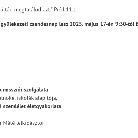
últán megtalálod azt.” Préd 11,1
 gyülekezeti csendesnap lesz 2025. május 17-én 9:30-tól
k missziói szolgálata
lnöke, iskolák alapítója,
i szemlélet életgyakorlata
r Máté lelkipásztor