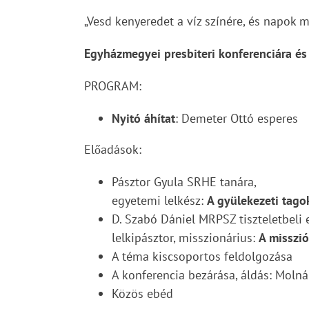
„Vesd kenyeredet a víz színére, és napok m
Egyházmegyei presbiteri konferenciára és
PROGRAM:
Nyitó áhítat
: Demeter Ottó esperes
Előadások:
Pásztor Gyula SRHE tanára,
egyetemi lelkész:
A gyülekezeti tago
D. Szabó Dániel MRPSZ tiszteletbeli e
lelkipásztor, misszionárius:
A misszió
A téma kiscsoportos feldolgozása
A konferencia bezárása, áldás: Molná
Közös ebéd