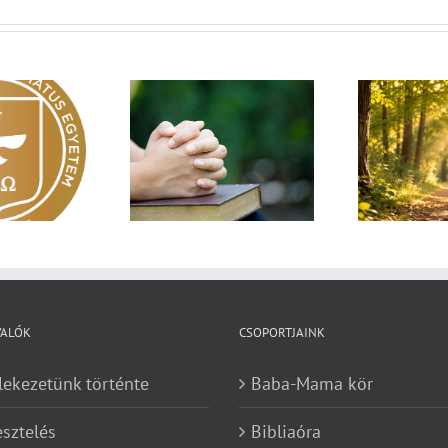
Egy fa kidől, messze
sárnapi üzenet –
Imá
hangzik. Nő az erdő, ki
Zsoltárok 149
n
hallja? – Diakónusok
vasárnapja – II. rész
VALÓK
CSOPORTJAINK
lekezetünk történte
Baba-Mama kör
esztelés
Bibliaóra