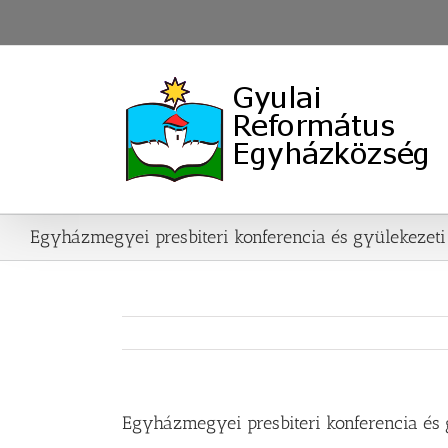
Skip
to
content
Egyházmegyei presbiteri konferencia és gyülekezet
Egyházmegyei presbiteri konferencia és