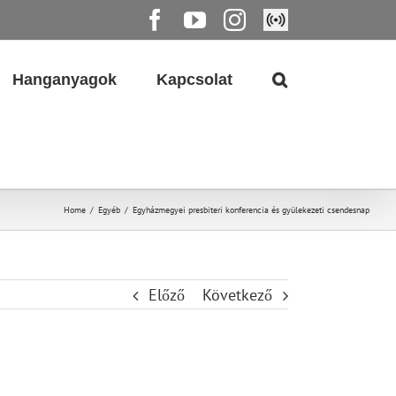
Facebook
YouTube
Instagram
Élő
közvetítés
Hanganyagok
Kapcsolat
Home
/
Egyéb
/
Egyházmegyei presbiteri konferencia és gyülekezeti csendesnap
Előző
Következő