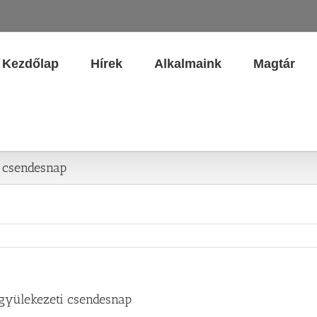
Kezdőlap
Hírek
Alkalmaink
Magtár
i csendesnap
 gyülekezeti csendesnap