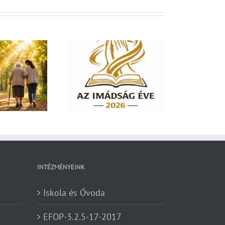
dság éve 2026 – El
em hagylak téged
INTÉZMÉNYEINK
Iskola és Óvoda
EFOP-3.2.5-17-2017