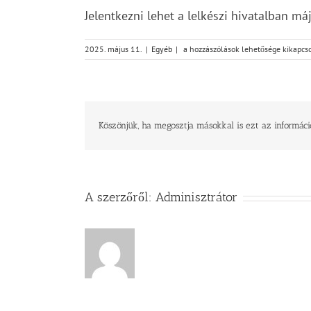
Jelentkezni lehet a lelkészi hivatalban má
Egyházmegyei
2025. május 11.
|
Egyéb
|
a hozzászólások lehetősége kikapcs
presbiteri
konferencia
és
gyülekezeti
csendesnap
bejegyzéshez
Köszönjük, ha megosztja másokkal is ezt az informáci
A szerzőről:
Adminisztrátor