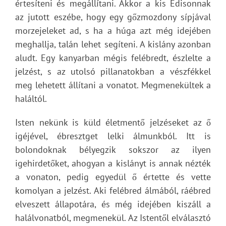
értesíteni és megállítani. Akkor a kis Edisonnak
az jutott eszébe, hogy egy gőzmozdony sípjával
morzejeleket ad, s ha a húga azt még idejében
meghallja, talán lehet segíteni. A kislány azonban
aludt. Egy kanyarban mégis felébredt, észlelte a
jelzést, s az utolsó pillanatokban a vészfékkel
meg lehetett állítani a vonatot. Megmenekültek a
haláltól.
Isten nekünk is küld életmentő jelzéseket az ő
igéjével, ébresztget lelki álmunkból. Itt is
bolondoknak bélyegzik sokszor az ilyen
igehirdetőket, ahogyan a kislányt is annak nézték
a vonaton, pedig egyedül ő értette és vette
komolyan a jelzést. Aki felébred álmából, ráébred
elveszett állapotára, és még idejében kiszáll a
halálvonatból, megmenekül. Az Istentől elválasztó