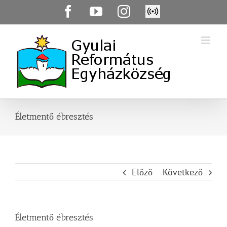
Skip
Facebook
YouTube
Instagram
Élő
to
közvetítés
content
Életmentő ébresztés
Előző
Következő
Életmentő ébresztés