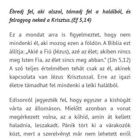
Ébredj fel, aki alszol, támadj fel a halálból, és
felragyog neked a Krisztus.(Ef 5,14)
Ez a mondat arra is figyelmeztet, hogy nem
mindenki él, aki mozog ezen a földön. A Biblia ezt
állítja: „Akié a Fiú (Jézus), azé az élet; akiben nincs
meg Isten Fia, az élet sincs meg abban.” (1Jn 5,12)
A szó teljes értelmében tehát csak az él, akinek
kapcsolata van Jézus Krisztussal. Erre az igazi
életre támadhat fel mindenki a lelki halálból.
Edisonról jegyezték fel, hogy egyszer a kishúgát
várta az állomáson. Mielőtt azonban a vonat
megérkezett volna, az a kőhíd, amin át kellett
haladnia, leszakadt. Pánik tört ki a várakozók
közt, mert a szerelvényt már nem lehetett erről