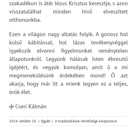
szakadékon is átér Jézus Krisztus keresztje, s azon
visszatalálhat minden hívő elveszített
otthonunkba.
Ezen a világon nagy altatás folyik. A gonosz hol
külső kábítással, hol lázas tevékenységgel
igyekszik elvonni figyelmünket reménytelen
állapotunkról. Legyünk hálásak Isten ébresztő
igéjéért, és vegyük komolyan, amit ő a mi
megmenekülésünk érdekében mond! Ő azt
akarja, hogy már itt a mienk legyen ez a teljes,
örök élet.
ⴕ Cseri Kálmán
Életmentő
2024. október 20.
|
Egyéb
|
a hozzászólások lehetősége kikapcsolva
ébresztés
bejegyzéshez