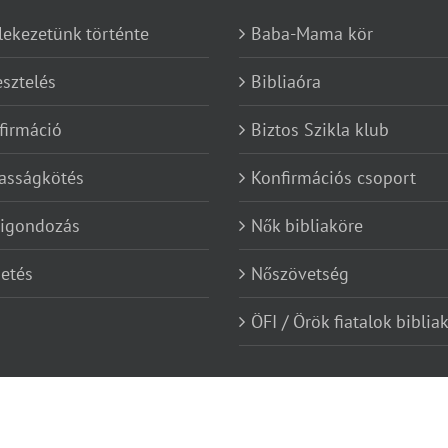
lekezetünk történte
Baba-Mama kör
esztelés
Bibliaóra
firmáció
Biztos Szikla klub
asságkötés
Konfirmációs csoport
kigondozás
Nők bibliaköre
etés
Nőszövetség
ÖFI / Örök fiatalok biblia
red by
Ügyfélút.hu marketing