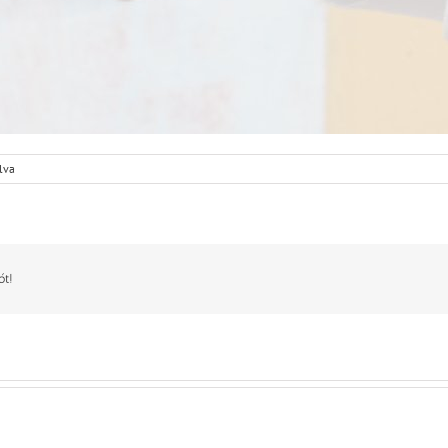
lva
ót!