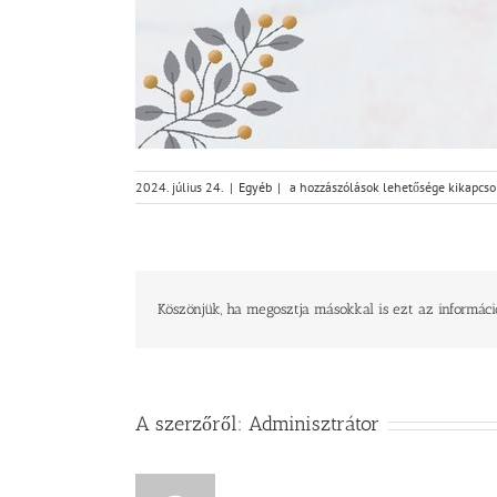
Élő
2024. július 24.
|
Egyéb
|
a hozzászólások lehetősége kikapcso
gyülekezeteiben
élő
egyház
bejegyzéshez
Köszönjük, ha megosztja másokkal is ezt az informáci
A szerzőről:
Adminisztrátor