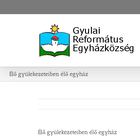
Skip
to
content
Élő gyülekezeteiben élő egyház
Élő gyülekezeteiben élő egyház