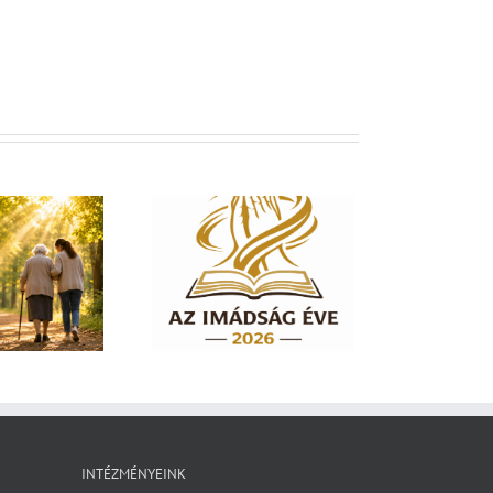
dság éve 2026 – El
em hagylak téged
INTÉZMÉNYEINK