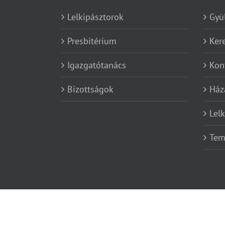
Lelkipásztorok
Gyü
Presbitérium
Ker
Igazgatótanács
Kon
Bizottságok
Ház
Lel
Tem
Copyright 2012 - 2019 Gyularef | Minden jog fenntartva | Powe