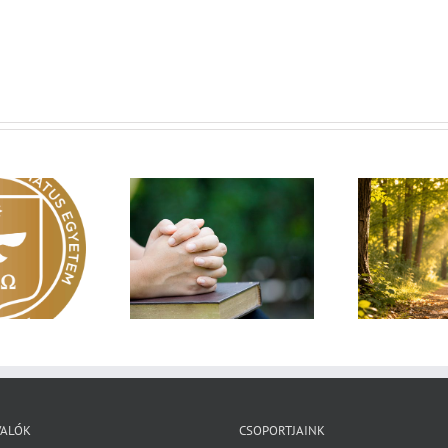
Egy fa kidől, messze
sárnapi üzenet –
Imá
hangzik. Nő az erdő, ki
Zsoltárok 149
n
hallja? – Diakónusok
vasárnapja – II. rész
VALÓK
CSOPORTJAINK