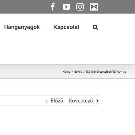
Facebook
YouTube
Instagram
Élő
közvetítés
Hanganyagok
Kapcsolat
Home
/
Egyéb
/
Élő gyülekezeteiben élő egyház
Előző
Következő