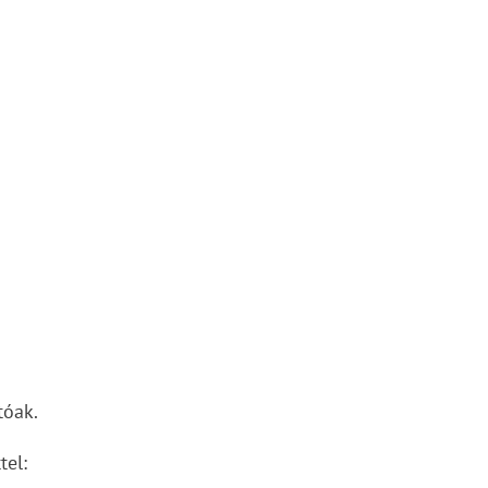
tóak.
tel: