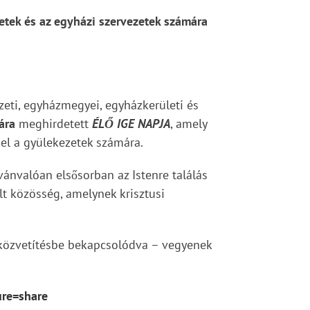
etek és az egyházi szervezetek számára
zeti, egyházmegyei, egyházkerületi és
ára
meghirdetett
ÉLŐ IGE NAPJA
, amely
el a gyülekezetek számára.
ánvalóan elsősorban az Istenre találás
lt közösség, amelynek krisztusi
e közvetítésbe bekapcsolódva – vegyenek
ure=share