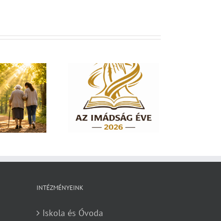
dság éve 2026 – El
em hagylak téged
INTÉZMÉNYEINK
Iskola és Óvoda