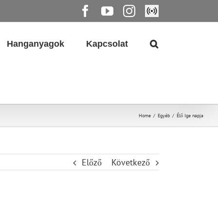
Facebook
YouTube
Instagram
Élő
közvetítés
Hanganyagok
Kapcsolat
Home
/
Egyéb
/
Élő Ige napja
Előző
Következő