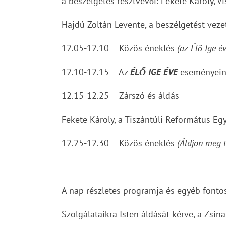
a beszélgetés résztvevői: Fekete Károly, Vi
Hajdú Zoltán Levente, a beszélgetést veze
12.05-12.10 Közös éneklés
(az Élő Ige é
12.10-12.15 Az
ÉLŐ IGE ÉVE
eseményeine
12.15-12.25 Zárszó és áldás
Fekete Károly, a Tiszántúli Református E
12.25-12.30 Közös éneklés
(Áldjon meg 
A nap részletes programja és egyéb fonto
Szolgálataikra Isten áldását kérve, a Zsin