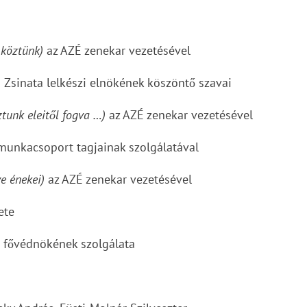
n köztünk)
az AZÉ zenekar vezetésével
Zsinata lelkészi elnökének köszöntő szavai
ztunk eleitől fogva …)
az AZÉ zenekar vezetésével
munkacsoport tagjainak szolgálatával
ve énekei)
az AZÉ zenekar vezetésével
ete
ve fővédnökének szolgálata