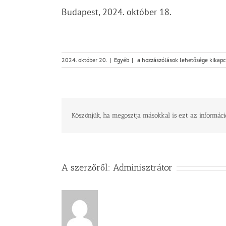
Budapest, 2024. október 18.
Élő
2024. október 20.
|
Egyéb
|
a hozzászólások lehetősége kikapc
Ige
napja
bejegyzéshez
Köszönjük, ha megosztja másokkal is ezt az informáci
A szerzőről:
Adminisztrátor