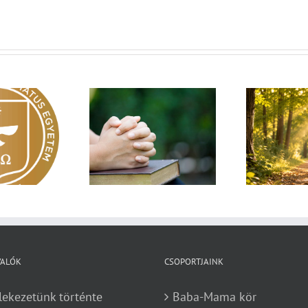
Egy fa kidől, messze
sárnapi üzenet –
Imá
hangzik. Nő az erdő, ki
Zsoltárok 149
n
hallja? – Diakónusok
vasárnapja – II. rész
VALÓK
CSOPORTJAINK
lekezetünk történte
Baba-Mama kör