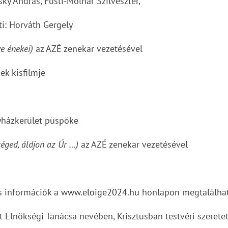
sky András, Füsti-Molnár Szilveszter,
ti: Horváth Gergely
ve énekei)
az AZÉ zenekar vezetésével
k kisfilmje
gyházkerület püspöke
téged, áldjon az Úr …)
az AZÉ zenekar vezetésével
s információk a
www.eloige2024.hu
honlapon megtalálha
at Elnökségi Tanácsa nevében, Krisztusban testvéri szeretet