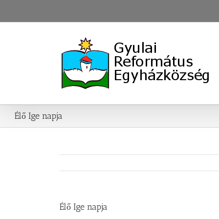
Skip
to
content
Élő Ige napja
Élő Ige napja