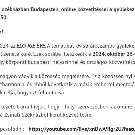
i székházban Budapesten, online közvetítéssel a gyülekez
30.
n!
2024 az
ÉLŐ IGE ÉVE
. A tematikus év során számos gyüleke
üzenete köré. Ezek sorába illeszkedik a
2024. október 26-
y központi budapesti helyszínnel és országos közvetítéss
nagyon vágyik a közösség megélésére. Ez a közösség nyilv
étharmónia, és ebből következik a másik emberrel megtalá
k célja, hogy ezt felmutassa.
ezeteit arra hívjuk, hogy – helyi szervezésben, az onlin
 Zsinati Székházból kerül közvetítésre.
kapcsolódni:
https://youtube.com/live/xnDwA9igr2U?feat