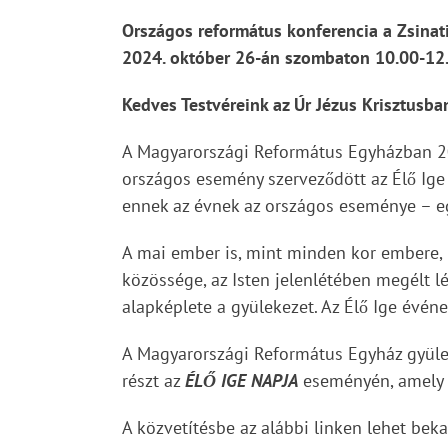
Országos református konferencia a Zsinat
2024. október 26-án szombaton 10.00-12.
Kedves Testvéreink az Úr Jézus Krisztusba
A Magyarországi Református Egyházban 
országos esemény szerveződött az Élő Ige 
ennek az évnek az országos eseménye – eg
A mai ember is, mint minden kor embere, 
közössége, az Isten jelenlétében megélt l
alapképlete a gyülekezet. Az Élő Ige événe
A Magyarországi Református Egyház gyülek
részt az
ÉLŐ IGE NAPJA
eseményén, amely a
A közvetítésbe az alábbi linken lehet be