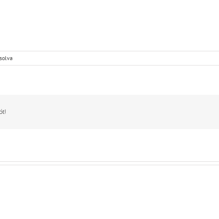
solva
ót!