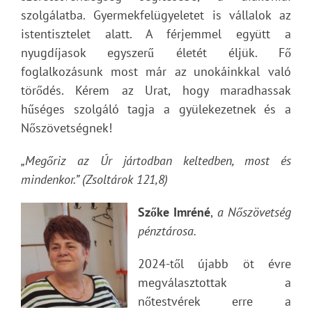
szolgálatba. Gyermekfelügyeletet is vállalok az
istentisztelet alatt. A férjemmel együtt a
nyugdíjasok egyszerű életét éljük. Fő
foglalkozásunk most már az unokáinkkal való
törődés. Kérem az Urat, hogy maradhassak
hűséges szolgáló tagja a gyülekezetnek és a
Nőszövetségnek!
„Megőriz az Úr jártodban keltedben, most és
mindenkor.” (Zsoltárok 121,8)
Szőke Imréné
,
a Nőszövetség
pénztárosa.
2024-től újabb öt évre
megválasztottak a
nőtestvérek erre a