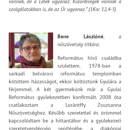
vannak, de a Lélek ugyanaz. Különbségek vannak a
szolgálatokban is, de az Úr ugyanaz.”
(1Kor 12,4-5)
Bene Lászlóné
,
a
nőszövetség titkára.
Református hívő családba
születtem. 1978-ban a
sarkadi belvárosi református templomban
kötöttem házasságot, ekkor költöztünk Gyulára a
férjemmel. A két gyermekünk már a Gyulai
Református gyülekezetben konfirmált. 2008 óta
csatlakoztam a Lorántffy Zsuzsanna
Nőszövetséghez. Később szeretettel és örömmel
kapcsolódtam be a hittantábor és a gyülekezeti
szeretetvendégség segítésébe, a diakóniai