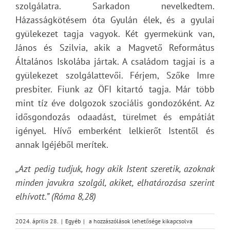
szolgálatra. Sarkadon nevelkedtem.
Házasságkötésem óta Gyulán élek, és a gyulai
gyülekezet tagja vagyok. Két gyermekünk van,
János és Szilvia, akik a Magvető Református
Általános Iskolába jártak. A családom tagjai is a
gyülekezet szolgálattevői. Férjem, Szőke Imre
presbiter. Fiunk az ÖFI kitartó tagja. Már több
mint tíz éve dolgozok szociális gondozóként. Az
idősgondozás odaadást, türelmet és empátiát
igényel. Hívő emberként lelkierőt Istentől és
annak Igéjéből merítek.
„Azt pedig tudjuk, hogy akik Istent szeretik, azoknak
minden javukra szolgál, akiket, elhatározása szerint
elhívott.” (Róma 8,28)
Gyulai
2024. április 28.
|
Egyéb
|
a hozzászólások lehetősége kikapcsolva
Református