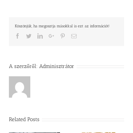
Egyházközség
Lorántffy
Zsuzsanna
Nőszövetség
Köszönjük, ha megosztja másokkal is ezt az információt!
bejegyzéshez
Facebook
Twitter
LinkedIn
Google+
Pinterest
Email
A szerzőről:
Adminisztrátor
Related Posts