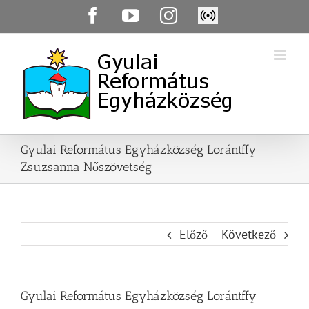
Skip
Facebook
YouTube
Instagram
Élő
to
közvetítés
content
Gyulai Református Egyházközség Lorántffy
Zsuzsanna Nőszövetség
Előző
Következő
Gyulai Református Egyházközség Lorántffy