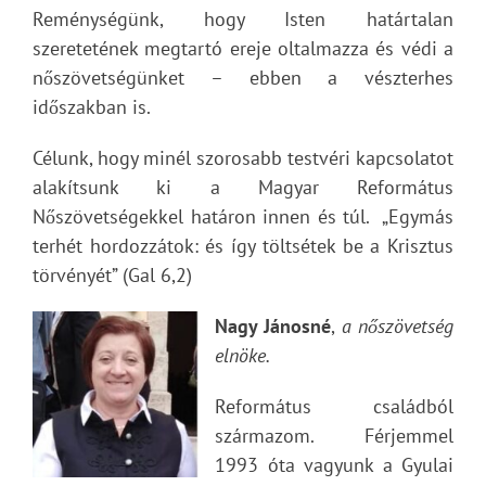
Reménységünk, hogy Isten határtalan
szeretetének megtartó ereje oltalmazza és védi a
nőszövetségünket – ebben a vészterhes
időszakban is.
Célunk, hogy minél szorosabb testvéri kapcsolatot
alakítsunk ki a Magyar Református
Nőszövetségekkel határon innen és túl. „Egymás
terhét hordozzátok: és így töltsétek be a Krisztus
törvényét” (Gal 6,2)
Nagy Jánosné
,
a nőszövetség
elnöke.
Református családból
származom. Férjemmel
1993 óta vagyunk a Gyulai