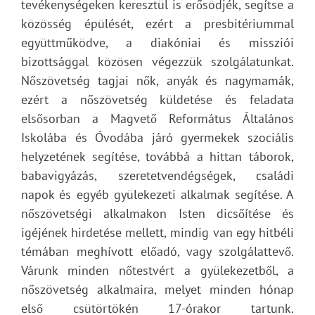
tevékenységeken keresztül is erősödjék, segítse a
közösség épülését, ezért a presbitériummal
együttműködve, a diakóniai és missziói
bizottsággal közösen végezzük szolgálatunkat.
Nőszövetség tagjai nők, anyák és nagymamák,
ezért a nőszövetség küldetése és feladata
elsősorban a Magvető Református Általános
Iskolába és Óvodába járó gyermekek szociális
helyzetének segítése, továbbá a hittan táborok,
babavigyázás, szeretetvendégségek, családi
napok és egyéb gyülekezeti alkalmak segítése. A
nőszövetségi alkalmakon Isten dicsőítése és
igéjének hirdetése mellett, mindig van egy hitbéli
témában meghívott előadó, vagy szolgálattevő.
Várunk minden nőtestvért a gyülekezetből, a
nőszövetség alkalmaira, melyet minden hónap
első csütörtökén 17-órakor tartunk.