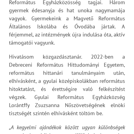
Református Egyházközösség tagjai. Három
gyermek édesanyja és hat unoka nagymamája
vagyok. Gyermekeink a Magvető Református
Általános Iskolába és Óvodába jártak. A
férjemmel, az intézmények újra indulása óta, aktív
támogatói vagyunk.
Hivatásom közgazdásztanár. 2022-ben a
Debreceni Református Hittudományi Egyetem,
református hittanári tanulmányaim után,
elhívásként, a gyulai középiskolákban református
hitoktatást, és érettségire való felkészítést
végzek. Gyulai Református Egyházközség
Lorántffy Zsuzsanna Nőszövetségének elnöki
tisztségét szintén elhívásként töltöm be.
„A kegyelmi ajándékok között ugyan különbségek