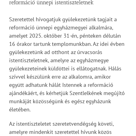
reformáció ünnepi istentiszteletnek
Szeretettel hívogatjuk gyülekezetünk tagjait a
reformáció ünnepi egyházmegyei alkalmára,
amelyet 2025. október 31-én, pénteken délután
16 órakor tartunk templomunkban. Az idei évben
gyülekezetünk ad otthont az úrvacsorás
istentiszteletnek, amelyre az egyházmegye
gyülekezeteinek küldöttei is ellátogatnak. Hálás
szívvel készülünk erre az alkalomra, amikor
együtt adhatunk hálát Istennek a reformáció
ajándékáért, és kérhetjük Szentlelkének megújító
munkáját közösségünk és egész egyházunk
életében.
Az istentiszteletet szeretetvendégség követi,
amelyre mindenkit szeretettel hívunk közös