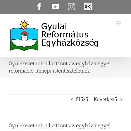
Skip
Facebook
YouTube
Instagram
Élő
to
közvetítés
content
Gyülekezetünk ad otthont az egyházmegyei
reformáció ünnepi istentiszteletnek
Előző
Következő
Gyülekezetünk ad otthont az egyházmegyei