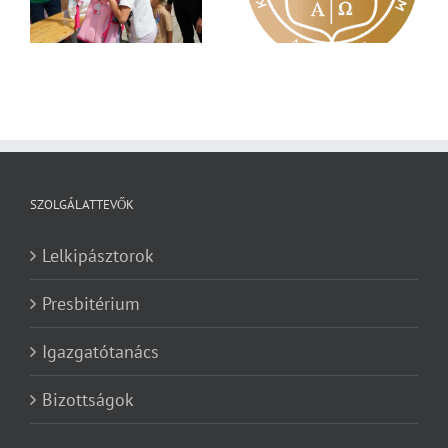
a Károli képzéseit
Zsoltárok 149
SZOLGÁLATTEVŐK
Lelkipásztorok
Presbitérium
Igazgatótanács
Bizottságok