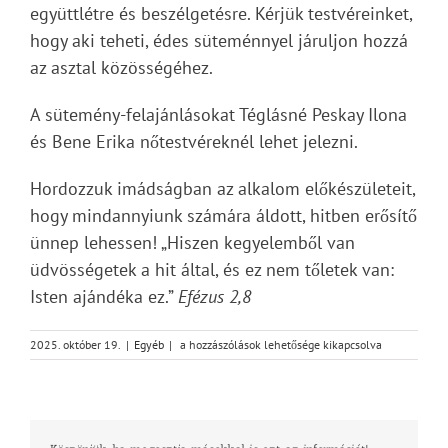
együttlétre és beszélgetésre. Kérjük testvéreinket,
hogy aki teheti, édes süteménnyel járuljon hozzá
az asztal közösségéhez.
A sütemény-felajánlásokat Téglásné Peskay Ilona
és Bene Erika nőtestvéreknél lehet jelezni.
Hordozzuk imádságban az alkalom előkészületeit,
hogy mindannyiunk számára áldott, hitben erősítő
ünnep lehessen! „Hiszen kegyelemből van
üdvösségetek a hit által, és ez nem tőletek van:
Isten ajándéka ez.”
Efézus 2,8
Gyülekezetünk
2025. október 19.
|
Egyéb
|
a hozzászólások lehetősége kikapcsolva
ad
otthont
az
egyházmegyei
reformáció