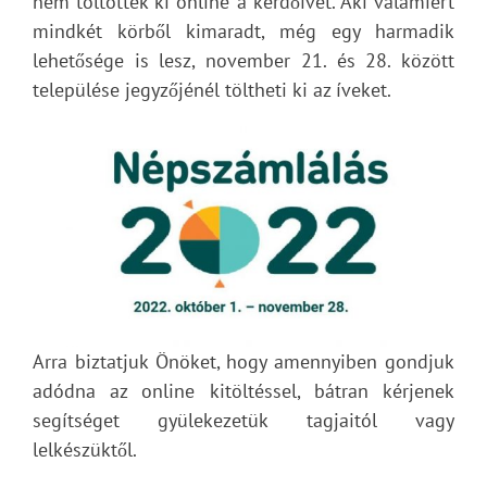
nem töltötték ki online a kérdőívet. Aki valamiért
mindkét körből kimaradt, még egy harmadik
lehetősége is lesz, november 21. és 28. között
települése jegyzőjénél töltheti ki az íveket.
Arra biztatjuk Önöket, hogy amennyiben gondjuk
adódna az online kitöltéssel, bátran kérjenek
segítséget gyülekezetük tagjaitól vagy
lelkészüktől.