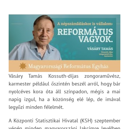
Vásáry Tamás Kossuth-díjas zongoraművész,
karmester például őszintén beszél arról, hogy bár
nyolcéves kora óta áll színpadon, mégis a mai
napig izgul, ha a közönség elé lép, de imával
legyőzi minden félelmét.
A Központi Statisztikai Hivatal (KSH) szeptember
végén minden magyarországi lakcímre levélben