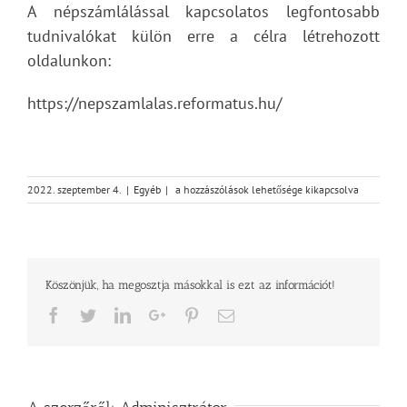
A népszámlálással kapcsolatos legfontosabb
tudnivalókat külön erre a célra létrehozott
oldalunkon:
https://nepszamlalas.reformatus.hu/
Hírességek
2022. szeptember 4.
|
Egyéb
|
a hozzászólások lehetősége kikapcsolva
is
buzdítanak
a
református
hit
Köszönjük, ha megosztja másokkal is ezt az információt!
vállalására
bejegyzéshez
Facebook
Twitter
LinkedIn
Google+
Pinterest
Email