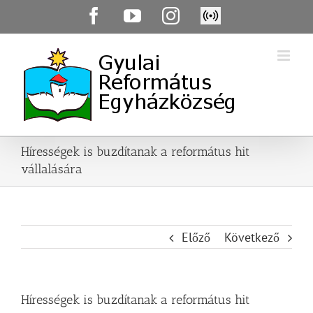
Skip
Facebook
YouTube
Instagram
Élő
to
közvetítés
content
Hírességek is buzdítanak a református hit
vállalására
Előző
Következő
Hírességek is buzdítanak a református hit