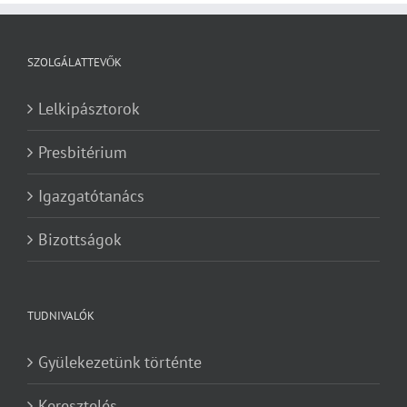
SZOLGÁLATTEVŐK
Lelkipásztorok
Presbitérium
Igazgatótanács
Bizottságok
TUDNIVALÓK
Gyülekezetünk történte
Keresztelés