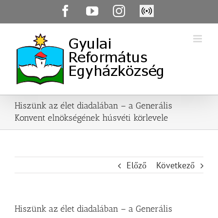
Skip
Facebook
YouTube
Instagram
Élő
to
közvetítés
content
Hiszünk az élet diadalában – a Generális
Konvent elnökségének húsvéti körlevele
Előző
Következő
Hiszünk az élet diadalában – a Generális