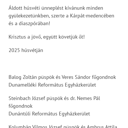
Áldott húsvéti ünneplést kívánunk minden
gyülekezetünkben, szerte a Kárpát-medencében
és a diaszpórában!
Krisztus a jövő, együtt követjük őt!
2025 húsvétján
Balog Zoltán püspök és Veres Sándor főgondnok
Dunamelléki Református Egyházkerület
Steinbach József püspök és dr. Nemes Pál
főgondnok
Dunántúli Református Egyházkerület
Kolumbán Vilmos József püspök és Ambrus Attila