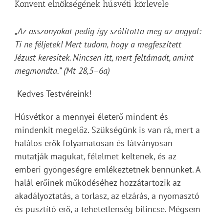
Konvent elnökségének húsvéti körlevele
„Az asszonyokat pedig így szólította meg az angyal:
Ti ne féljetek! Mert tudom, hogy a megfeszített
Jézust keresitek. Nincsen itt, mert feltámadt, amint
megmondta.” (Mt 28,5–6a)
Kedves Testvéreink!
Húsvétkor a mennyei életerő mindent és
mindenkit megelőz. Szükségünk is van rá, mert a
halálos erők folyamatosan és látványosan
mutatják magukat, félelmet keltenek, és az
emberi gyöngeségre emlékeztetnek bennünket. A
halál erőinek működéséhez hozzátartozik az
akadályoztatás, a torlasz, az elzárás, a nyomasztó
és pusztító erő, a tehetetlenség bilincse. Mégsem