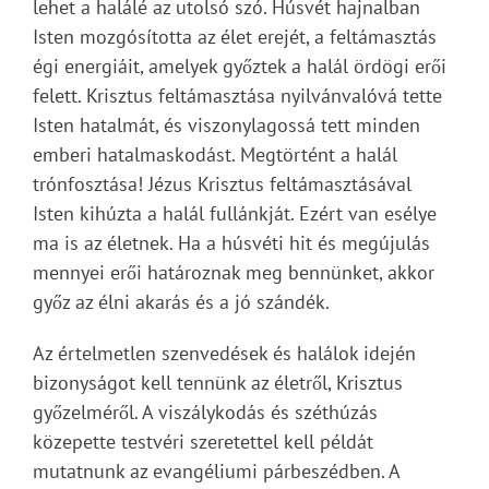
lehet a halálé az utolsó szó. Húsvét hajnalban
Isten mozgósította az élet erejét, a feltámasztás
égi energiáit, amelyek győztek a halál ördögi erői
felett. Krisztus feltámasztása nyilvánvalóvá tette
Isten hatalmát, és viszonylagossá tett minden
emberi hatalmaskodást. Megtörtént a halál
trónfosztása! Jézus Krisztus feltámasztásával
Isten kihúzta a halál fullánkját. Ezért van esélye
ma is az életnek. Ha a húsvéti hit és megújulás
mennyei erői határoznak meg bennünket, akkor
győz az élni akarás és a jó szándék.
Az értelmetlen szenvedések és halálok idején
bizonyságot kell tennünk az életről, Krisztus
győzelméről. A viszálykodás és széthúzás
közepette testvéri szeretettel kell példát
mutatnunk az evangéliumi párbeszédben. A