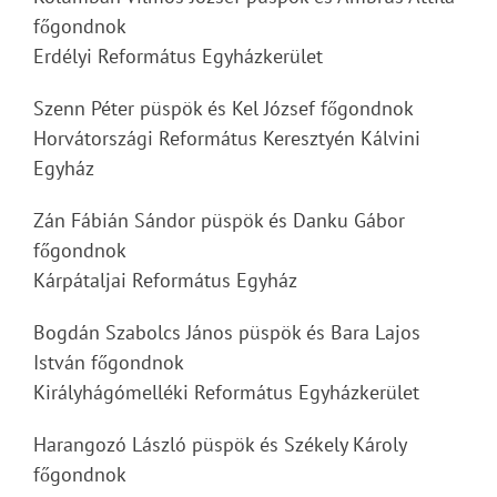
főgondnok
Erdélyi Református Egyházkerület
Szenn Péter püspök és Kel József főgondnok
Horvátországi Református Keresztyén Kálvini
Egyház
Zán Fábián Sándor püspök és Danku Gábor
főgondnok
Kárpátaljai Református Egyház
Bogdán Szabolcs János püspök és Bara Lajos
István főgondnok
Királyhágómelléki Református Egyházkerület
Harangozó László püspök és Székely Károly
főgondnok