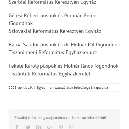
Szerbiai Református Keresztyén Egyház
Géresi Róbert püspök és Porubán Ferenc
főgondnok
Szlovákiai Református Keresztyén Egyház
Barna Sándor püspök és dr. Molnár Pál főgondnok
Tiszáninneni Református Egyházkerület
Fekete Károly püspök és Molnár János főgondnok
Tiszántúli Református Egyházkerület
Hiszünk
2025. április 19.
|
Egyéb
|
a hozzászólások lehetősége kikapcsolva
az
élet
diadalában
–
a
Köszönjük, ha megosztja másokkal is ezt az információt!
Generális
Konvent
Facebook
Twitter
LinkedIn
Google+
Pinterest
Email
elnökségének