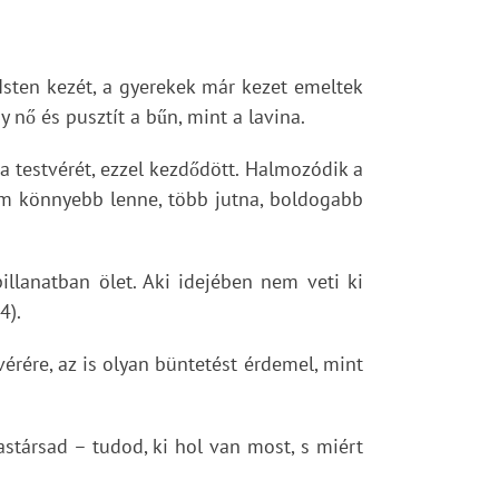
Isten kezét, a gyerekek már kezet emeltek
y nő és pusztít a bűn, mint a lavina.
 a testvérét, ezzel kezdődött. Halmozódik a
kem könnyebb lenne, több jutna, boldogabb
pillanatban ölet. Aki idejében nem veti ki
4).
vérére, az is olyan büntetést érdemel, mint
stársad – tudod, ki hol van most, s miért