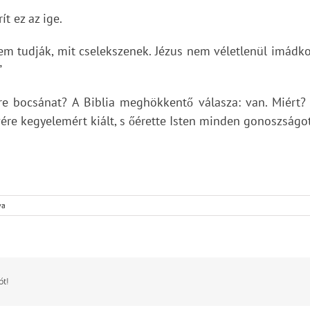
t ez az ige.
nem tudják, mit cselekszenek. Jézus nem véletlenül imádko
”
nre bocsánat? A Biblia meghökkentő válasza: van. Miért?
us vére kegyelemért kiált, s őérette Isten minden gonoszsá
va
ót!