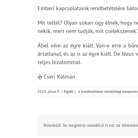
Emberi kapcsolataink rendbetételére bátorí
Mit tettél? Olyan sokan úgy élnek, hogy 
nekik, mert nem tudják, mit cselekszenek.
Ábel vére az égre kiált. Van-e erre a bű
ártatlanul, és az is az égre kiált. De Jéz
teljes bizalommal.
ⴕ Cseri Kálmán
Hol
2024. július 9.
|
Egyéb
|
a hozzászólások lehetősége kikapcsol
van
a
testvéred?
bejegyzéshez
Köszönjük, ha megosztja másokkal is ezt az informáci