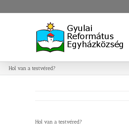
Skip
to
content
Hol van a testvéred?
Hol van a testvéred?