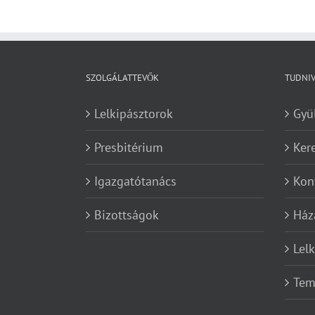
SZOLGÁLATTEVŐK
TUDNI
Lelkipásztorok
Gyü
Presbitérium
Ker
Igazgatótanács
Kon
Bizottságok
Ház
Lel
Tem