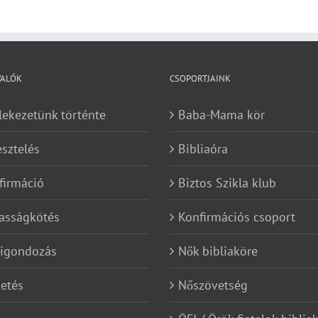
VALÓK
CSOPORTJAINK
lekezetünk történte
Baba-Mama kör
esztelés
Bibliaóra
firmáció
Biztos Szikla klub
asságkötés
Konfirmációs csoport
kigondozás
Nők bibliaköre
etés
Nőszövetség