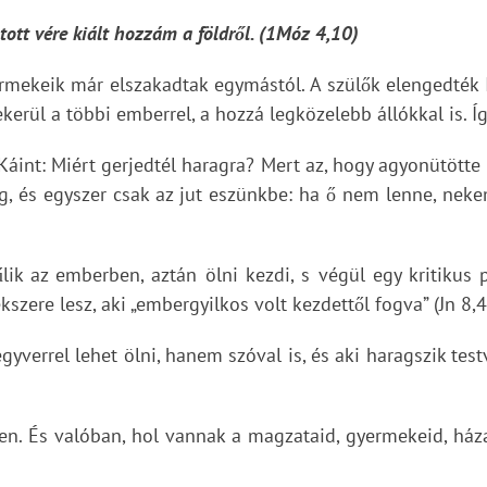
ntott vére kiált hozzám a földről. (1Móz 4,10)
yermekeik már elszakadtak egymástól. A szülők elengedték 
kerül a többi emberrel, a hozzá legközelebb állókkal is. Íg
Káint: Miért gerjedtél haragra? Mert az, hogy agyonütötte
ség, és egyszer csak az jut eszünkbe: ha ő nem lenne, ne
lik az emberben, aztán ölni kezdi, s végül egy kritikus 
zere lesz, aki „embergyilkos volt kezdettől fogva” (Jn 8,4
yverrel lehet ölni, hanem szóval is, és aki haragszik test
ten. És valóban, hol vannak a magzataid, gyermekeid, háza