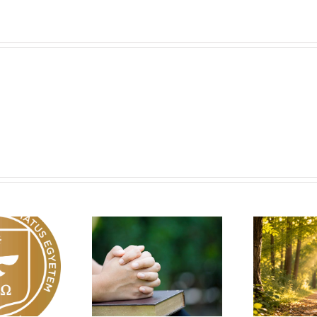
Egy fa kidől, messze
sárnapi üzenet –
Imá
hangzik. Nő az erdő, ki
Zsoltárok 149
n
hallja? – Diakónusok
vasárnapja – II. rész