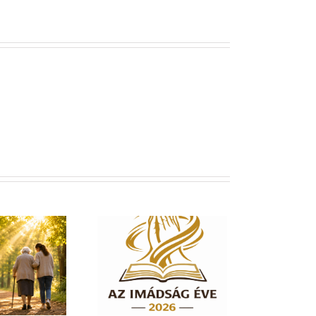
dság éve 2026 – El
em hagylak téged