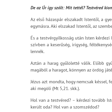
De az Úr így szólt: Mit tettél? Testvéred kio
Az első házaspár elszakadt Istentől, a g
egymásra. Aki elszakad Istentől, az szembe
És a testvérgyilkosság után Isten kérdezi 
szívben a keserűség, irigység, féltékeny
lennék.
Aztán a harag gyűlöletté válik. Előbb gyű
magából a haragot, könnyen az ördög játéks
Jézus azt mondta, hogy nemcsak késsel, feg
aki megöli (Mt 5,21. skk.).
Hol van a testvéred? – kérdezi tovább Is
került oda? Hol van a szomszédod?