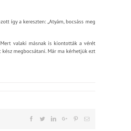
zott így a kereszten: „Atyám, bocsáss meg
 Mert valaki másnak is kiontották a vérét
got kész megbocsátani. Már ma kérhetjük ezt
Facebook
Twitter
LinkedIn
Google+
Pinterest
Email