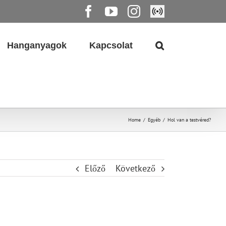
Facebook
YouTube
Instagram
Élő
közvetítés
Hanganyagok
Kapcsolat
Home
/
Egyéb
/
Hol van a testvéred?
Előző
Következő