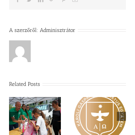
A szerzőről:
Adminisztrátor
Related Posts
Nagy érdeklődés övezi
Vasárnapi üzenet –
a
a Károli képzéseit
Zsoltárok 149