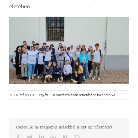
életében.
Ifjúsági
2024. május 10.
|
Egyéb
|
a hozzászólások lehetősége kikapcsolva
találkozó
bejegyzéshez
Köszönjük, ha megosztja másokkal is ezt az információt!
Facebook
Twitter
LinkedIn
Google+
Pinterest
Email