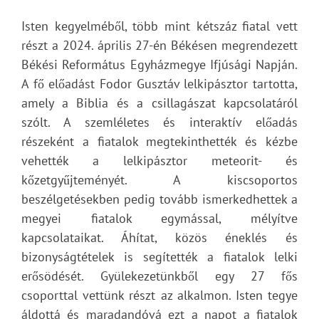
Isten kegyelméből, több mint kétszáz fiatal vett
részt a 2024. április 27-én Békésen megrendezett
Békési Református Egyházmegye Ifjúsági Napján.
A fő előadást Fodor Gusztáv lelkipásztor tartotta,
amely a Biblia és a csillagászat kapcsolatáról
szólt. A szemléletes és interaktív előadás
részeként a fiatalok megtekinthették és kézbe
vehették a lelkipásztor meteorit- és
kőzetgyűjteményét. A kiscsoportos
beszélgetésekben pedig tovább ismerkedhettek a
megyei fiatalok egymással, mélyítve
kapcsolataikat. Áhítat, közös éneklés és
bizonyságtételek is segítették a fiatalok lelki
erősödését. Gyülekezetünkből egy 27 fős
csoporttal vettünk részt az alkalmon. Isten tegye
áldottá és maradandóvá ezt a napot a fiatalok