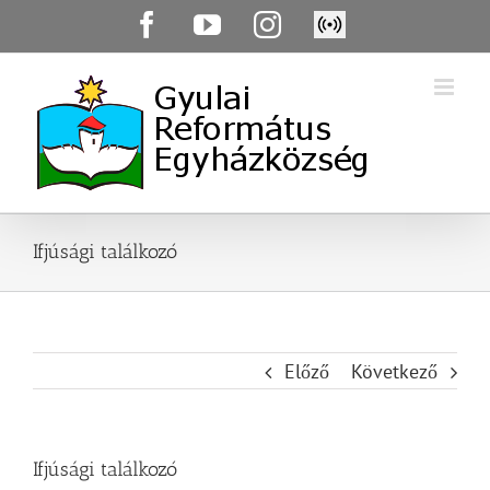
Skip
Facebook
YouTube
Instagram
Élő
to
közvetítés
content
Ifjúsági találkozó
Előző
Következő
Ifjúsági találkozó