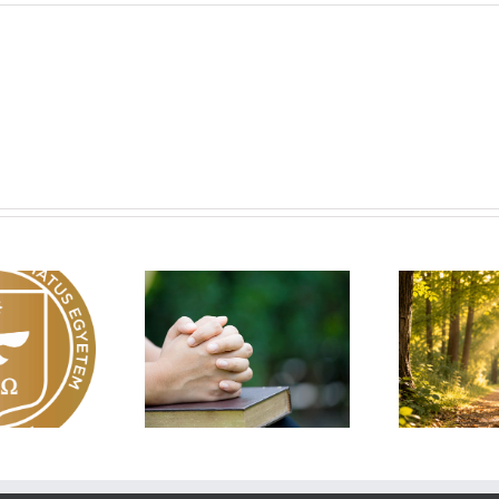
Egy fa kidől, messze
sárnapi üzenet –
Imá
hangzik. Nő az erdő, ki
Zsoltárok 149
n
hallja? – Diakónusok
vasárnapja – II. rész