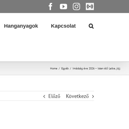
Facebook
YouTube
Instagram
Élő
közvetítés
Hanganyagok
Kapcsolat
Home
/
Egyéb
/
Imádság éve 2026 – Isten élő Lelke, jöjj
Előző
Következő