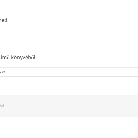
ned.
 című könyvéből
olva
ót!