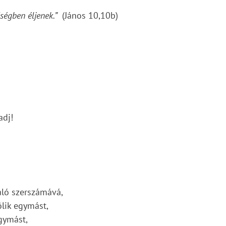
őségben éljenek.”
(János 10,10b)
adj!
ló szerszámává,
ölik egymást,
gymást,