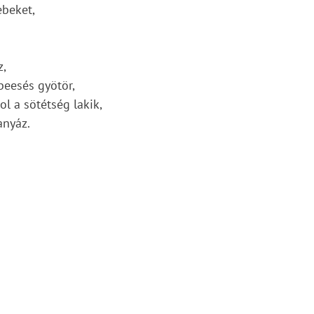
ebeket,
z,
beesés gyötör,
l a sötétség lakik,
anyáz.