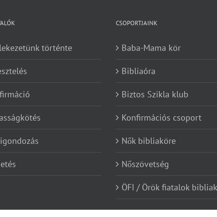
VALÓK
CSOPORTJAINK
lekezetünk történte
Baba-Mama kör
esztelés
Bibliaóra
firmáció
Biztos Szikla klub
asságkötés
Konfirmációs csoport
kigondozás
Nők bibliaköre
etés
Nőszövetség
ÖFI / Örök fiatalok biblia