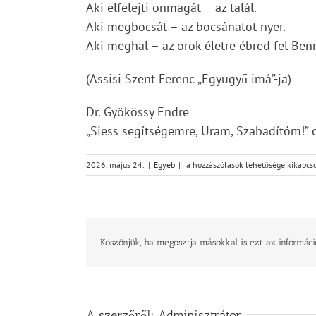
Aki elfelejti önmagát – az talál.
Aki megbocsát – az bocsánatot nyer.
Aki meghal – az örök életre ébred fel Ben
(Assisi Szent Ferenc „Együgyű imá”-ja)
Dr. Gyökössy Endre
„Siess segítségemre, Uram, Szabadítóm!”
Imádság
2026. május 24.
|
Egyéb
|
a hozzászólások lehetősége kikapcs
éve
2026
–
Isten
élő
Lelke,
Köszönjük, ha megosztja másokkal is ezt az informáci
jöjj
bejegyzéshez
A szerzőről:
Adminisztrátor