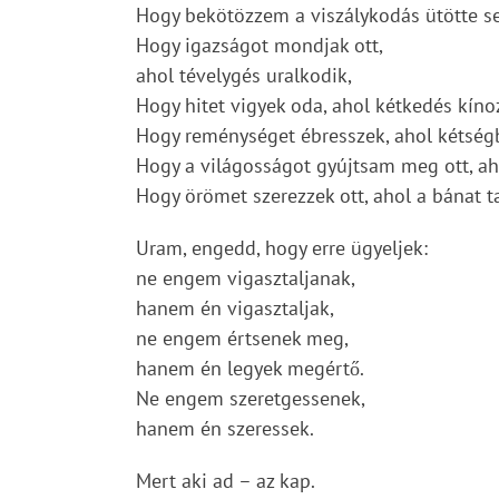
Hogy bekötözzem a viszálykodás ütötte s
Hogy igazságot mondjak ott,
ahol tévelygés uralkodik,
Hogy hitet vigyek oda, ahol kétkedés kíno
Hogy reménységet ébresszek, ahol kétség
Hogy a világosságot gyújtsam meg ott, aho
Hogy örömet szerezzek ott, ahol a bánat t
Uram, engedd, hogy erre ügyeljek:
ne engem vigasztaljanak,
hanem én vigasztaljak,
ne engem értsenek meg,
hanem én legyek megértő.
Ne engem szeretgessenek,
hanem én szeressek.
Mert aki ad – az kap.