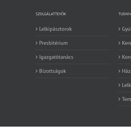
SZOLGÁLATTEVŐK
TUDNI
Lelkipásztorok
Gyü
Presbitérium
Ker
Igazgatótanács
Kon
Bizottságok
Ház
Lel
Tem