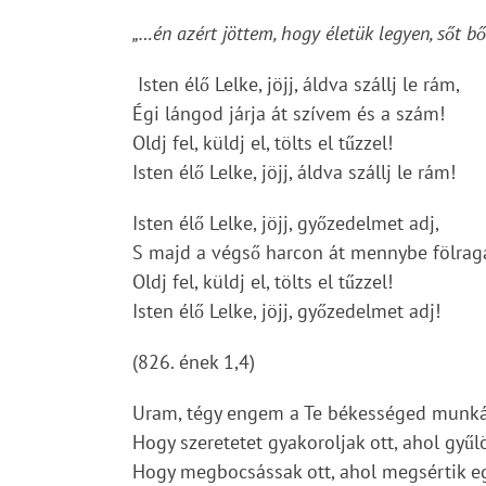
„…én azért jöttem, hogy életük legyen, sőt b
Isten élő Lelke, jöjj, áldva szállj le rám,
Égi lángod járja át szívem és a szám!
Oldj fel, küldj el, tölts el tűzzel!
Isten élő Lelke, jöjj, áldva szállj le rám!
Isten élő Lelke, jöjj, győzedelmet adj,
S majd a végső harcon át mennybe fölrag
Oldj fel, küldj el, tölts el tűzzel!
Isten élő Lelke, jöjj, győzedelmet adj!
(826. ének 1,4)
Uram, tégy engem a Te békességed munká
Hogy szeretetet gyakoroljak ott, ahol gyűl
Hogy megbocsássak ott, ahol megsértik e