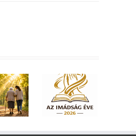
dság éve 2026 – El
em hagylak téged