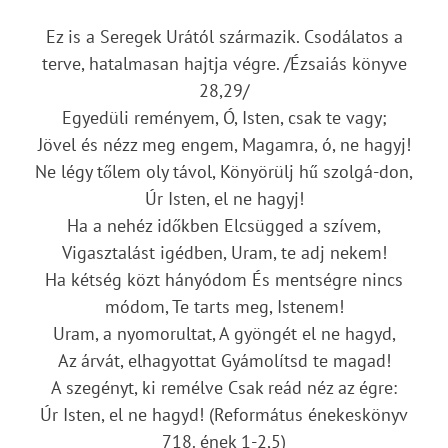
Ez is a Seregek Urától származik. Csodálatos a
terve, hatalmasan hajtja végre. /Ézsaiás könyve
28,29/
Egyedüli reményem, Ó, Isten, csak te vagy;
Jövel és nézz meg engem, Magamra, ó, ne hagyj!
Ne légy tőlem oly távol, Könyörülj hű szolgá-don,
Úr Isten, el ne hagyj!
Ha a nehéz időkben Elcsügged a szívem,
Vigasztalást igédben, Uram, te adj nekem!
Ha kétség közt hányódom És mentségre nincs
módom, Te tarts meg, Istenem!
Uram, a nyomorultat, A gyöngét el ne hagyd,
Az árvát, elhagyottat Gyámolítsd te magad!
A szegényt, ki remélve Csak reád néz az égre:
Úr Isten, el ne hagyd! (Református énekeskönyv
718. ének 1-2,5)