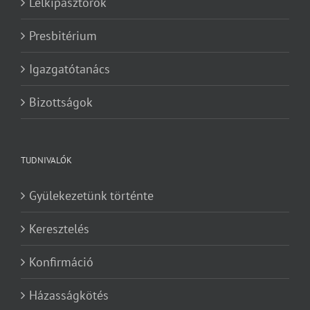
Lelkipásztorok
Presbitérium
Igazgatótanács
Bizottságok
TUDNIVALÓK
Gyülekezetünk történte
Keresztelés
Konfirmáció
Házasságkötés