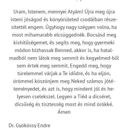
Uram, Istenem, mennyei Atyám! Újra meg újra
isteni jóságod és könyörületed csodáiban része-
sítettél engem. Úgyhogy nagy szégyen volna, ha
most mihamarabb elcsüggednék. Bocsásd meg
kishitűségemet, és segíts meg, hogy gyermeki
módon bízhassak Benned, akkor is, ha hatal-
madból nem látok meg semmit és kegyelmed-ből
sem értek meg semmit. Engedd meg, hogy
türelemmel várjak a Te idődre, és ha eljön,
örömmel köszönjem meg Neked számos jóté-
teményedet, és azt is, hogy mindent jól és he-
lyesen cselekszel. Legyen a Tiéd a dicséret,
dicsőség és tisztesség most és mind örökké.
Ámen
Dr. Gyökössy Endre