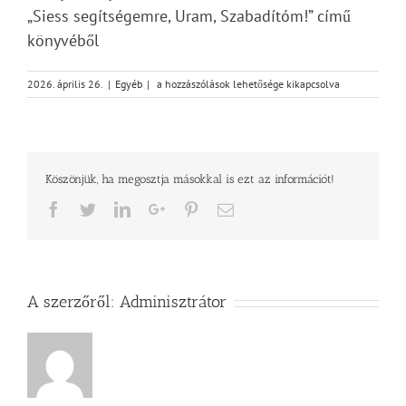
„Siess segítségemre, Uram, Szabadítóm!” című
könyvéből
Imádság
2026. április 26.
|
Egyéb
|
a hozzászólások lehetősége kikapcsolva
éve
–
Úr
Isten,
el
Köszönjük, ha megosztja másokkal is ezt az információt!
ne
hagyj!
Facebook
Twitter
LinkedIn
Google+
Pinterest
Email
bejegyzéshez
A szerzőről:
Adminisztrátor