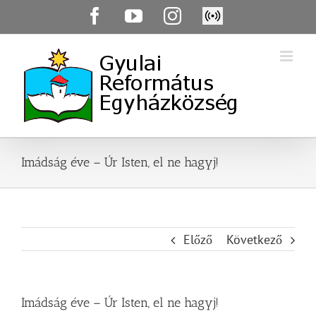
Skip
Facebook
YouTube
Instagram
Élő
to
közvetítés
content
Imádság éve – Úr Isten, el ne hagyj!
Előző
Következő
Imádság éve – Úr Isten, el ne hagyj!