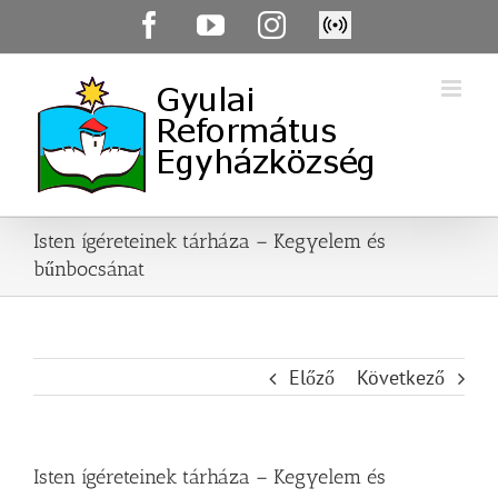
Skip
Facebook
YouTube
Instagram
Élő
to
közvetítés
content
Isten ígéreteinek tárháza – Kegyelem és
bűnbocsánat
Előző
Következő
Isten ígéreteinek tárháza – Kegyelem és