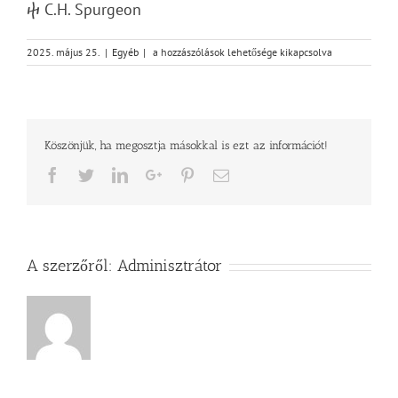
ⴕ C.H. Spurgeon
Isten
2025. május 25.
|
Egyéb
|
a hozzászólások lehetősége kikapcsolva
ígéreteinek
tárháza
–
Kegyelem
és
Köszönjük, ha megosztja másokkal is ezt az információt!
bűnbocsánat
bejegyzéshez
Facebook
Twitter
LinkedIn
Google+
Pinterest
Email
A szerzőről:
Adminisztrátor