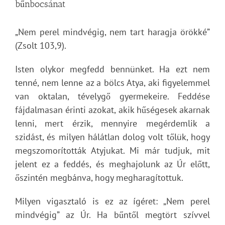
bűnbocsánat
„Nem perel mindvégig, nem tart haragja örökké”
(Zsolt 103,9).
Isten olykor megfedd bennünket. Ha ezt nem
tenné, nem lenne az a bölcs Atya, aki figyelemmel
van oktalan, tévelygő gyermekeire. Feddése
fájdalmasan érinti azokat, akik hűségesek akarnak
lenni, mert érzik, mennyire megérdemlik a
szidást, és milyen hálátlan dolog volt tőlük, hogy
megszomorították Atyjukat. Mi már tudjuk, mit
jelent ez a feddés, és meghajolunk az Úr előtt,
őszintén megbánva, hogy megharagítottuk.
Milyen vigasztaló is ez az ígéret: „Nem perel
mindvégig” az Úr. Ha bűntől megtört szívvel