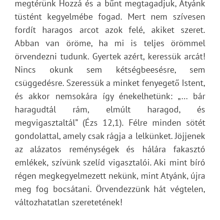
megtérünk Hozzá és a bűnt megtagadjuk, Atyánk
tüstént kegyelmébe fogad. Mert nem szívesen
fordít haragos arcot azok felé, akiket szeret.
Abban van öröme, ha mi is teljes örömmel
örvendezni tudunk. Gyertek azért, keressük arcát!
Nincs okunk sem kétségbeesésre, sem
csüggedésre. Szeressük a minket fenyegető Istent,
és akkor nemsokára így énekelhetünk: „… bár
haragudtál rám, elmúlt haragod, és
megvigasztaltál” (Ézs 12,1). Félre minden sötét
gondolattal, amely csak rágja a lelkünket. Jöjjenek
az alázatos reménységek és hálára fakasztó
emlékek, szívünk szelíd vigasztalói. Aki mint bíró
régen megkegyelmezett nekünk, mint Atyánk, újra
meg fog bocsátani. Örvendezzünk hát végtelen,
változhatatlan szeretetének!