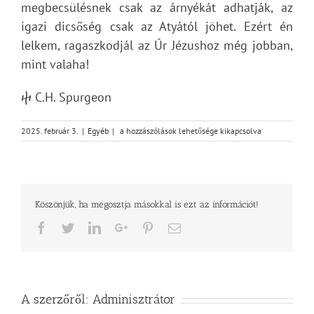
megbecsülésnek csak az árnyékát adhatják, az
igazi dicsőség csak az Atyától jöhet. Ezért én
lelkem, ragaszkodjál az Úr Jézushoz még jobban,
mint valaha!
ⴕ C.H. Spurgeon
Isten
2025. február 3.
|
Egyéb
|
a hozzászólások lehetősége kikapcsolva
ígéreteinek
tárháza
–
Krisztus
követése
Köszönjük, ha megosztja másokkal is ezt az információt!
a
dicsőségbe
Facebook
Twitter
LinkedIn
Google+
Pinterest
Email
vezet
bejegyzéshez
A szerzőről:
Adminisztrátor