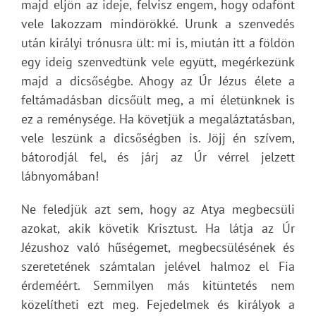
majd eljön az ideje, felvisz engem, hogy odafönt
vele lakozzam mindörökké. Urunk a szenvedés
után királyi trónusra ült: mi is, miután itt a földön
egy ideig szenvedtünk vele együtt, megérkezünk
majd a dicsőségbe. Ahogy az Úr Jézus élete a
feltámadásban dicsőült meg, a mi életünknek is
ez a reménysége. Ha követjük a megaláztatásban,
vele leszünk a dicsőségben is. Jöjj én szívem,
bátorodjál fel, és járj az Úr vérrel jelzett
lábnyomában!
Ne feledjük azt sem, hogy az Atya megbecsüli
azokat, akik követik Krisztust. Ha látja az Úr
Jézushoz való hűségemet, megbecsülésének és
szeretetének számtalan jelével halmoz el Fia
érdeméért. Semmilyen más kitüntetés nem
közelítheti ezt meg. Fejedelmek és királyok a