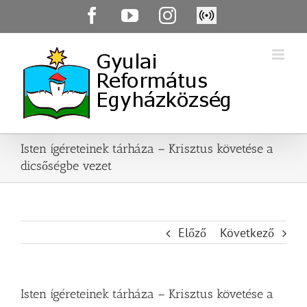
Skip
Facebook
YouTube
Instagram
Élő
to
közvetítés
content
Isten ígéreteinek tárháza – Krisztus követése a
dicsőségbe vezet
Előző
Következő
Isten ígéreteinek tárháza – Krisztus követése a