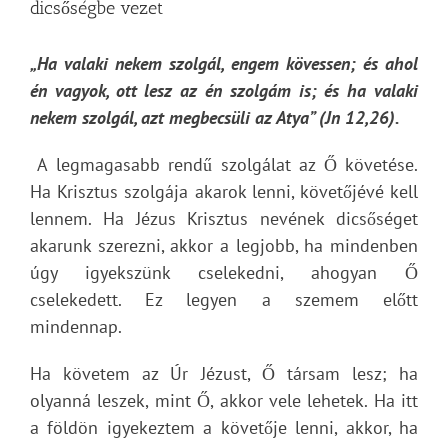
dicsőségbe vezet
„Ha valaki nekem szolgál, engem kövessen; és ahol
én vagyok, ott lesz az én szolgám is; és ha valaki
nekem szolgál, azt megbecsüli az Atya” (Jn 12,26).
A legmagasabb rendű szolgálat az Ő követése.
Ha Krisztus szolgája akarok lenni, követőjévé kell
lennem. Ha Jézus Krisztus nevének dicsőséget
akarunk szerezni, akkor a legjobb, ha mindenben
úgy igyekszünk cselekedni, ahogyan Ő
cselekedett. Ez legyen a szemem előtt
mindennap.
Ha követem az Úr Jézust, Ő társam lesz; ha
olyanná leszek, mint Ő, akkor vele lehetek. Ha itt
a földön igyekeztem a követője lenni, akkor, ha