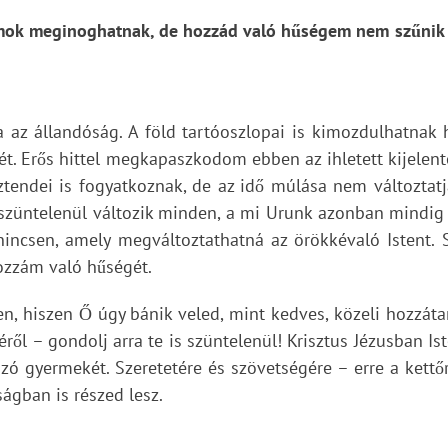
mok meginoghatnak, de hozzád való hűségem nem szűnik
 az állandóság. A föld tartóoszlopai is kimozdulhatnak 
. Erős hittel megkapaszkodom ebben az ihletett kijelenté
ztendei is fogyatkoznak, de az idő múlása nem változtat
t, szüntelenül változik minden, a mi Urunk azonban mindi
ncsen, amely megváltoztathatná az örökkévaló Istent. 
ozzám való hűségét.
n, hiszen Ő úgy bánik veled, mint kedves, közeli hozzáta
ől – gondolj arra te is szüntelenül! Krisztus Jézusban Is
ozó gyermekét. Szeretetére és szövetségére – erre a kett
gban is részed lesz.