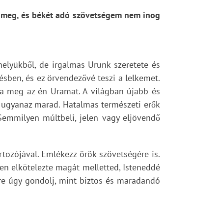
 meg, és békét adó szövetségem nem inog
helyükből, de irgalmas Urunk szeretete és
sben, és ez örvendezővé teszi a lelkemet.
ja meg az én Uramat. A világban újabb és
g ugyanaz marad. Hatalmas természeti erők
Semmilyen múltbeli, jelen vagy eljövendő
rtozójával. Emlékezz örök szövetségére is.
ten elkötelezte magát melletted, Isteneddé
őre úgy gondolj, mint biztos és maradandó