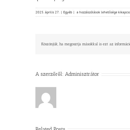
Isten
2025. április 27.
|
Egyéb
|
a hozzászólások lehetősége kikapcs
ígéreteinek
tárháza
–
Szeretete
és
szövetsége
Köszönjük, ha megosztja másokkal is ezt az informáci
bejegyzéshez
A szerzőről:
Adminisztrátor
Related Posts