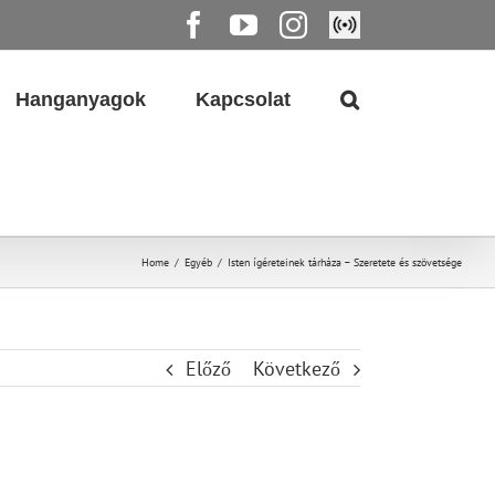
Facebook
YouTube
Instagram
Élő
közvetítés
Hanganyagok
Kapcsolat
Home
/
Egyéb
/
Isten ígéreteinek tárháza – Szeretete és szövetsége
Előző
Következő