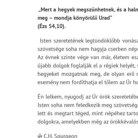
„Mert a hegyek megszűnhetnek, és a hal
meg – mondja könyörülő Urad”
(Ézs 54,10).
Isten szeretetének legtündöklőbb vonása
szövetsége soha nem hagyja cserben népét
Az évnek szinte vége van már, életem es
újabb dolgok foglalják el a régiek helyé
hegyeket mozgatnak meg, de olyan erő ni
esemény nem fordíthatja el tőlem az Úr h
Én lelkem, nyugodj az Úr örök szeretetébe
Isten soha nem feledkezik meg szövetségér
lett és megtart téged, mint népéhez tart
dolgokra, amelyekben még az örökkévalósá
ⴕ C.H. Spurgeon