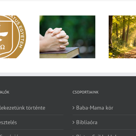
Egy fa kidől, messze
sárnapi üzenet –
Imá
hangzik. Nő az erdő, ki
Zsoltárok 149
n
hallja? – Diakónusok
vasárnapja – II. rész
VALÓK
CSOPORTJAINK
lekezetünk történte
Baba-Mama kör
esztelés
Bibliaóra