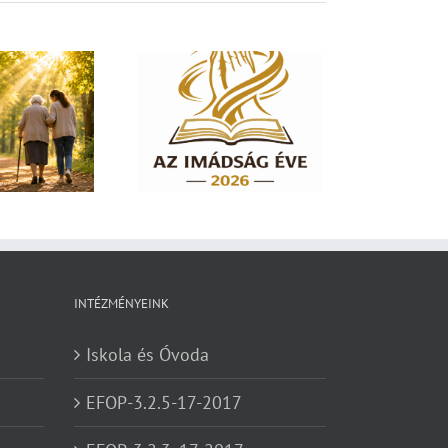
dság éve 2026 – El
em hagylak téged
INTÉZMÉNYEINK
Iskola és Óvoda
EFOP-3.2.5-17-2017