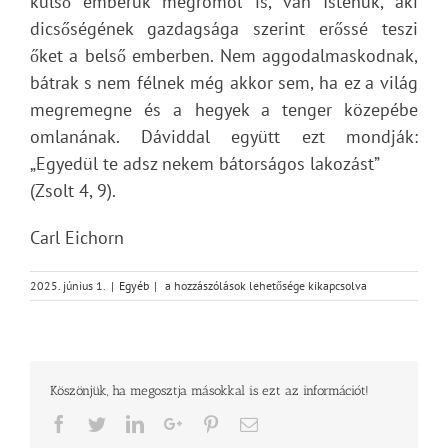
külső emberük megromol is, van Istenük, aki
dicsőségének gazdagsága szerint erőssé teszi
őket a belső emberben. Nem aggodalmaskodnak,
bátrak s nem félnek még akkor sem, ha ez a világ
megremegne és a hegyek a tenger közepébe
omlanának. Dáviddal együtt ezt mondják:
„Egyedül te adsz nekem bátorságos lakozást”
(Zsolt 4, 9).
Carl Eichorn
Isten
2025. június 1.
|
Egyéb
|
a hozzászólások lehetősége kikapcsolva
műhelyében
–
Isten
gyermeke
a
Köszönjük, ha megosztja másokkal is ezt az információt!
hit
embere
Facebook
Twitter
LinkedIn
Google+
Pinterest
Email
bejegyzéshez