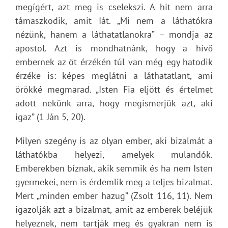
megígért, azt meg is cselekszi. A hit nem arra
támaszkodik, amit Iát. „Mi nem a láthatókra
nézünk, hanem a láthatatlanokra” – mondja az
apostol. Azt is mondhatnánk, hogy a hívő
embernek az öt érzékén túl van még egy hatodik
érzéke is: képes meglátni a láthatatlant, ami
örökké megmarad. „Isten Fia eljött és értelmet
adott nekünk arra, hogy megismerjük azt, aki
igaz” (1 Ján 5, 20).
Milyen szegény is az olyan ember, aki bizalmát a
láthatókba helyezi, amelyek mulandók.
Emberekben bíznak, akik semmik és ha nem Isten
gyermekei, nem is érdemlik meg a teljes bizalmat.
Mert „minden ember hazug” (Zsolt 116, 11). Nem
igazolják azt a bizalmat, amit az emberek beléjük
helyeznek, nem tartják meg és gyakran nem is