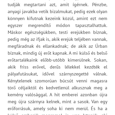
tudják megtartani azt, amit ígérnek. Pénzbe,
anyagi javakba vetik bizalmukat, pedig ezek olyan
könnyen kifutnak kezeink közül, amint ezt nem
egyszer megrendítő módon tapasztalhattuk.
Máskor egészségükben, testi erejükben bíznak,
pedig még az ifjak is, akik erejük teljében vannak,
megfáradnak és ellankadnak; de akik az Úrban
bíznak, mindig új erőt kapnak. A mi külső és belső
erőtartalékaink előbb-utóbb kimerülnek. Sokan,
akik friss erővel, derűs lélekkel kezdték el
pályafutásukat, idővel szárnyszegetté válnak.
Kénytelenek szomorúan búcsút venni magasra
törő céljaiktól és kedvetlenül alkusznak meg a
kemény valósággal. A hit emberei azonban újra
meg újra szárnyra kelnek, mint a sasok. Van egy
erőforrásuk, amely soha ki nem merül. És ha a