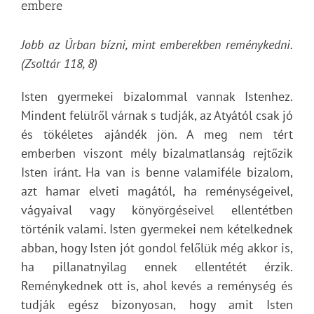
embere
Jobb az Úrban bízni, mint emberekben reménykedni.
(Zsoltár 118, 8)
Isten gyermekei bizalommal vannak Istenhez.
Mindent felülről várnak s tudják, az Atyától csak jó
és tökéletes ajándék jön. A meg nem tért
emberben viszont mély bizalmatlanság rejtőzik
Isten iránt. Ha van is benne valamiféle bizalom,
azt hamar elveti magától, ha reménységeivel,
vágyaival vagy könyörgéseivel ellentétben
történik valami. Isten gyermekei nem kételkednek
abban, hogy Isten jót gondol felőlük még akkor is,
ha pillanatnyilag ennek ellentétét érzik.
Reménykednek ott is, ahol kevés a reménység és
tudják egész bizonyosan, hogy amit Isten