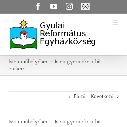
Skip
Facebook
YouTube
Instagram
Élő
to
közvetítés
content
Isten műhelyében – Isten gyermeke a hit
embere
Előző
Következő
Isten műhelyében – Isten gyermeke a hit