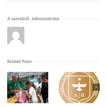
A szerzőről:
Adminisztrátor
Related Posts
Nagy érdeklődés övezi
Vasárnapi üzenet –
a
a Károli képzéseit
Zsoltárok 149