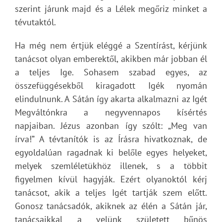
szerint járunk majd és a Lélek megőriz minket a
tévutaktól.
Ha még nem értjük eléggé a Szentírást, kérjünk
tanácsot olyan emberektől, akikben már jobban él
a teljes Ige. Sohasem szabad egyes, az
összefüggésekből kiragadott Igék nyomán
elindulnunk. A Sátán így akarta alkalmazni az Igét
Megváltónkra a negyvennapos kísértés
napjaiban. Jézus azonban így szólt: „Meg van
írva!” A tévtanítók is az Írásra hivatkoznak, de
egyoldalúan ragadnak ki belőle egyes helyeket,
melyek szemléletükhöz illenek, s a többit
figyelmen kívül hagyják. Ezért olyanoktól kérj
tanácsot, akik a teljes Igét tartják szem előtt.
Gonosz tanácsadók, akiknek az élén a Sátán jár,
tanácsaikkal a velünk született bűnös