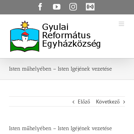
Skip
Facebook
YouTube
Instagram
Élő
to
közvetítés
content
Isten műhelyében – Isten Igéjének vezetése
Előző
Következő
Isten műhelyében – Isten Igéjének vezetése