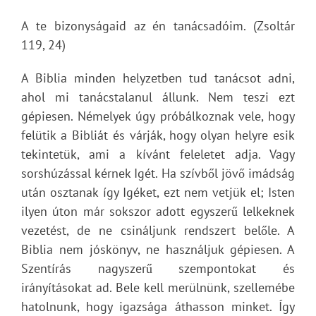
A te bizonyságaid az én tanácsadóim. (Zsoltár
119, 24)
A Biblia minden helyzetben tud tanácsot adni,
ahol mi tanácstalanul állunk. Nem teszi ezt
gépiesen. Némelyek úgy próbálkoznak vele, hogy
felütik a Bibliát és várják, hogy olyan helyre esik
tekintetük, ami a kívánt feleletet adja. Vagy
sorshúzással kérnek Igét. Ha szívből jövő imádság
után osztanak így Igéket, ezt nem vetjük el; Isten
ilyen úton már sokszor adott egyszerű lelkeknek
vezetést, de ne csináljunk rendszert belőle. A
Biblia nem jóskönyv, ne használjuk gépiesen. A
Szentírás nagyszerű szempontokat és
irányításokat ad. Bele kell merülnünk, szellemébe
hatolnunk, hogy igazsága áthasson minket. Így