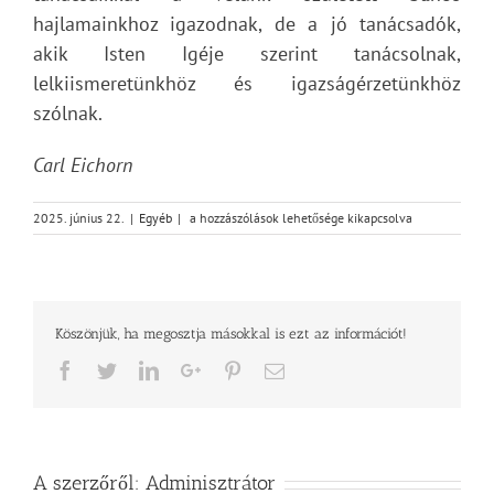
hajlamainkhoz igazodnak, de a jó tanácsadók,
akik Isten Igéje szerint tanácsolnak,
lelkiismeretünkhöz és igazságérzetünkhöz
szólnak.
Carl Eichorn
Isten
2025. június 22.
|
Egyéb
|
a hozzászólások lehetősége kikapcsolva
műhelyében
–
Isten
Igéjének
vezetése
Köszönjük, ha megosztja másokkal is ezt az információt!
bejegyzéshez
Facebook
Twitter
LinkedIn
Google+
Pinterest
Email
A szerzőről:
Adminisztrátor