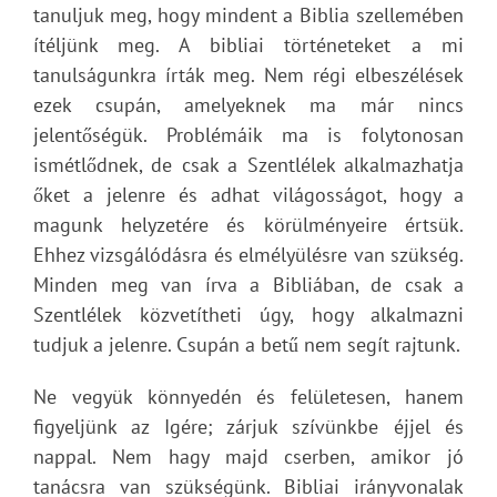
tanuljuk meg, hogy mindent a Biblia szellemében
ítéljünk meg. A bibliai történeteket a mi
tanulságunkra írták meg. Nem régi elbeszélések
ezek csupán, amelyeknek ma már nincs
jelentőségük. Problémáik ma is folytonosan
ismétlődnek, de csak a Szentlélek alkalmazhatja
őket a jelenre és adhat világosságot, hogy a
magunk helyzetére és körülményeire értsük.
Ehhez vizsgálódásra és elmélyülésre van szükség.
Minden meg van írva a Bibliában, de csak a
Szentlélek közvetítheti úgy, hogy alkalmazni
tudjuk a jelenre. Csupán a betű nem segít rajtunk.
Ne vegyük könnyedén és felületesen, hanem
figyeljünk az Igére; zárjuk szívünkbe éjjel és
nappal. Nem hagy majd cserben, amikor jó
tanácsra van szükségünk. Bibliai irányvonalak