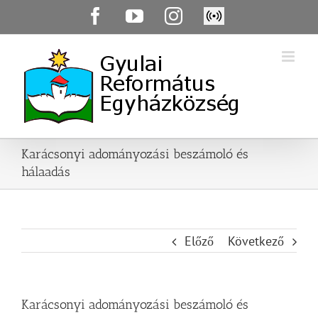
Skip
Facebook
YouTube
Instagram
Élő
to
közvetítés
content
Karácsonyi adományozási beszámoló és
hálaadás
Előző
Következő
Karácsonyi adományozási beszámoló és