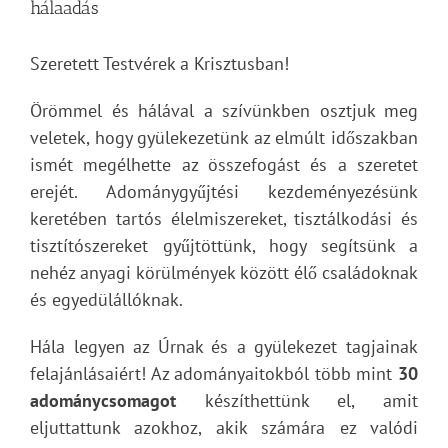
hálaadás
Szeretett Testvérek a Krisztusban!
Örömmel és hálával a szívünkben osztjuk meg
veletek, hogy gyülekezetünk az elmúlt időszakban
ismét megélhette az összefogást és a szeretet
erejét. Adománygyűjtési kezdeményezésünk
keretében tartós élelmiszereket, tisztálkodási és
tisztítószereket gyűjtöttünk, hogy segítsünk a
nehéz anyagi körülmények között élő családoknak
és egyedülállóknak.
Hála legyen az Úrnak és a gyülekezet tagjainak
felajánlásaiért! Az adományaitokból több mint
30
adománycsomagot
készíthettünk el, amit
eljuttattunk azokhoz, akik számára ez valódi