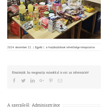
Karácsonyi
2024. december 22.
|
Egyéb
|
a hozzászólások lehetősége kikapcsolva
adományozási
beszámoló
és
hálaadás
bejegyzéshez
Köszönjük, ha megosztja másokkal is ezt az információt!
Facebook
Twitter
LinkedIn
Google+
Pinterest
Email
A szerzőről:
Adminisztrátor