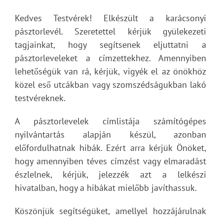
Kedves Testvérek! Elkészült a karácsonyi
pásztorlevél. Szeretettel kérjük gyülekezeti
tagjainkat, hogy segítsenek eljuttatni a
pásztorleveleket a címzettekhez. Amennyiben
lehetőségük van rá, kérjük, vigyék el az önökhöz
közel eső utcákban vagy szomszédságukban lakó
testvéreknek.
A pásztorlevelek címlistája számítógépes
nyilvántartás alapján készül, azonban
előfordulhatnak hibák. Ezért arra kérjük Önöket,
hogy amennyiben téves címzést vagy elmaradást
észlelnek, kérjük, jelezzék azt a lelkészi
hivatalban, hogy a hibákat mielőbb javíthassuk.
Köszönjük segítségüket, amellyel hozzájárulnak