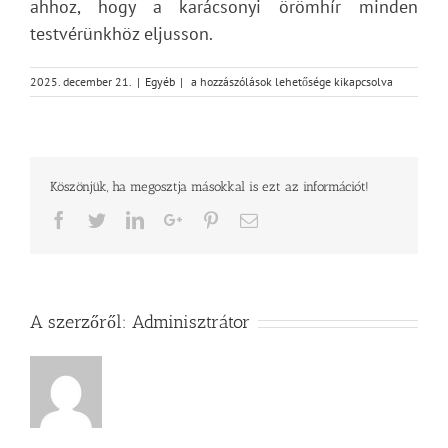
ahhoz, hogy a karácsonyi örömhír minden
testvérünkhöz eljusson.
Karácsonyi
2025. december 21.
|
Egyéb
|
a hozzászólások lehetősége kikapcsolva
pásztorlevél
bejegyzéshez
Köszönjük, ha megosztja másokkal is ezt az információt!
Facebook
Twitter
LinkedIn
Google+
Pinterest
Email
A szerzőről:
Adminisztrátor