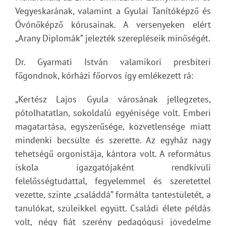
Vegyeskarának, valamint a Gyulai Tanítóképző és
Óvónőképző kórusainak. A versenyeken elért
„Arany Diplomák” jelezték szerepléseik minőségét.
Dr. Gyarmati István valamikori presbiteri
főgondnok, kórházi főorvos így emlékezett rá:
„Kertész Lajos Gyula városának jellegzetes,
pótolhatatlan, sokoldalú egyénisége volt. Emberi
magatartása, egyszerűsége, közvetlensége miatt
mindenki becsülte és szerette. Az egyház nagy
tehetségű orgonistája, kántora volt. A református
iskola igazgatójaként rendkívüli
felelősségtudattal, fegyelemmel és szeretettel
vezette, szinte „családdá” formálta tantestületét, a
tanulókat, szüleikkel együtt. Családi élete példás
volt, négy fiát szerény pedagógusi jövedelme