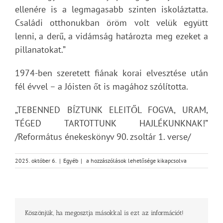
ellenére is a legmagasabb szinten iskoláztatta.
Családi otthonukban öröm volt velük együtt
lenni, a derű, a vidámság határozta meg ezeket a
pillanatokat.”
1974-ben szeretett fiának korai elvesztése után
fél évvel – a Jóisten őt is magához szólította.
„TEBENNED BÍZTUNK ELEITŐL FOGVA, URAM,
TÉGED TARTOTTUNK HAJLÉKUNKNAK!”
/Református énekeskönyv 90. zsoltár 1. verse/
Kertész
2025. október 6.
|
Egyéb
|
a hozzászólások lehetősége kikapcsolva
Lajos
(1899–
1974)
bejegyzéshez
Köszönjük, ha megosztja másokkal is ezt az információt!