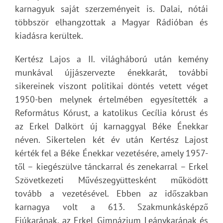
karnagyuk saját szerzeményeit is. Dalai, nótái
többször elhangzottak a Magyar Rádióban és
kiadásra kerültek.
Kertész Lajos a II. világháború után kemény
munkával újjászervezte énekkarát, további
sikereinek viszont politikai döntés vetett véget
1950-ben melynek értelmében egyesítették a
Református Kórust, a katolikus Cecília kórust és
az Erkel Dalkört új karnaggyal Béke Énekkar
néven. Sikertelen két év után Kertész Lajost
kérték fel a Béke Énekkar vezetésére, amely 1957-
től – kiegészülve tánckarral és zenekarral – Erkel
Szövetkezeti Művészegyüttesként működött
tovább a vezetésével. Ebben az időszakban
karnagya volt a 613. Szakmunkásképző
Fiúkarának, az Erkel Gimnázium Leánykarának és