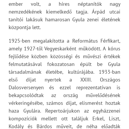
ember volt, a híres néptanítók nagy
nemzedékének kiemelkedő tagja. Árpád utcai
tanítói lakásuk hamarosan Gyula zenei életének
központja lett.
1925-ben megalakította a Református Férfikart,
amely 1927-től Vegyeskarként működött. A kórus
fejlődése közben közösségi és művészi értékek
felmutatásával fokozatosan épült be Gyula
társadalmának életébe, kultúrájába. 1933-ban
első díjat nyertek a XXIII. Országos
Dalosversenyen és ezzel reprezentatívan is
bekapcsolódtak az ország művelődésének
vérkeringésébe, számos díjat, elismerést hoztak
haza Gyulára. Repertoárjukon az egyházzenei
kompozíciók mellett ott találjuk Erkel, Liszt,
Kodály és Bárdos műveit, de néha előadták