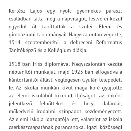
Kertész Lajos egy nyolc gyermekes paraszt
családban látta meg a napvilágot, testvérei közül
egyedül őt taníttatták a szülei. Elemi és
gimnáziumi tanulmányait Nagyszalontán végezte,
1914. szeptemberétől a debreceni Református
Tanítóképző és a Kollégium diákja.
1918-ban friss diplomával Nagyszalontán kezdte
néptanítói munkáját, majd 1923-ban elfogadva a
kántortanítói állást, véglegesen Gyulán telepedett
le. Az iskolai munkán kívül maga köré gyűjtötte
az elemi iskolából kikerült ifjúságot, az önként
jelentkező felnőtteket és helyi dalárdát,
műkedvelő irodalmi színpadot kezdeményezett.
Az elemi iskola igazgatója lett, valamint az iskola
cserkészcsapatának parancsnoka. Igazi közösségi