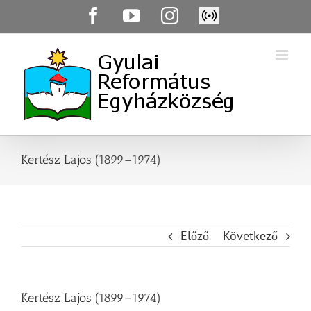
Skip
Facebook
YouTube
Instagram
Élő
to
közvetítés
content
Kertész Lajos (1899–1974)
Előző
Következő
Kertész Lajos (1899–1974)