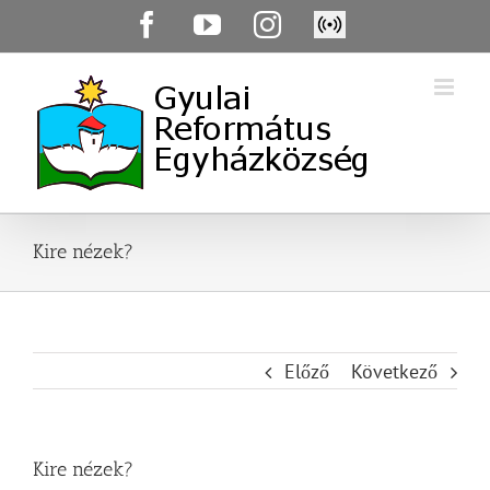
Skip
Facebook
YouTube
Instagram
Élő
to
közvetítés
content
Kire nézek?
Előző
Következő
Kire nézek?