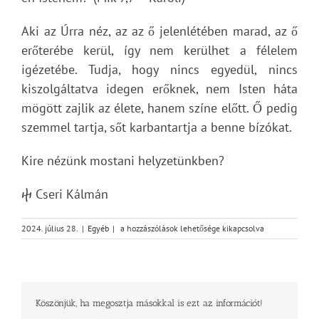
Aki az Úrra néz, az az ő jelenlétében marad, az ő
erőterébe kerül, így nem kerülhet a félelem
igézetébe. Tudja, hogy nincs egyedül, nincs
kiszolgáltatva idegen erőknek, nem Isten háta
mögött zajlik az élete, hanem színe előtt. Ő pedig
szemmel tartja, sőt karbantartja a benne bízókat.
Kire nézünk mostani helyzetünkben?
ⴕ Cseri Kálmán
Kire
2024. július 28.
|
Egyéb
|
a hozzászólások lehetősége kikapcsolva
nézek?
bejegyzéshez
Köszönjük, ha megosztja másokkal is ezt az információt!