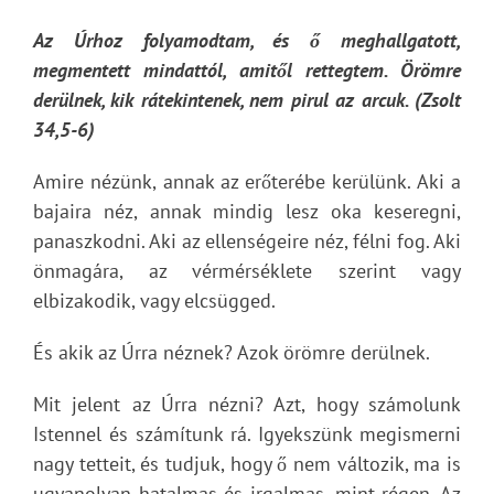
Az Úrhoz folyamodtam, és ő meghallgatott,
megmentett mindattól, amitől rettegtem. Örömre
derülnek, kik rátekintenek, nem pirul az arcuk. (Zsolt
34,5-6)
Amire nézünk, annak az erőterébe kerülünk. Aki a
bajaira néz, annak mindig lesz oka keseregni,
panaszkodni. Aki az ellenségeire néz, félni fog. Aki
önmagára, az vérmérséklete szerint vagy
elbizakodik, vagy elcsügged.
És akik az Úrra néznek? Azok örömre derülnek.
Mit jelent az Úrra nézni? Azt, hogy számolunk
Istennel és számítunk rá. Igyekszünk megismerni
nagy tetteit, és tudjuk, hogy ő nem változik, ma is
ugyanolyan hatalmas és irgalmas, mint régen. Az