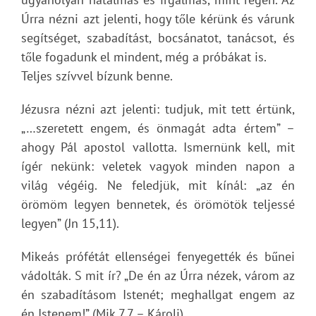
Úrra nézni azt jelenti, hogy tőle kérünk és várunk
segítséget, szabadítást, bocsánatot, tanácsot, és
tőle fogadunk el mindent, még a próbákat is.
Teljes szívvel bízunk benne.
Jézusra nézni azt jelenti: tudjuk, mit tett értünk,
„…szeretett engem, és önmagát adta értem” –
ahogy Pál apostol vallotta. Ismernünk kell, mit
ígér nekünk: veletek vagyok minden napon a
világ végéig. Ne feledjük, mit kínál: „az én
örömöm legyen bennetek, és örömötök teljessé
legyen” (Jn 15,11).
Mikeás prófétát ellenségei fenyegették és bűnei
vádolták. S mit ír? „De én az Úrra nézek, várom az
én szabadításom Istenét; meghallgat engem az
én Istenem!” (Mik 7,7 – Károli)