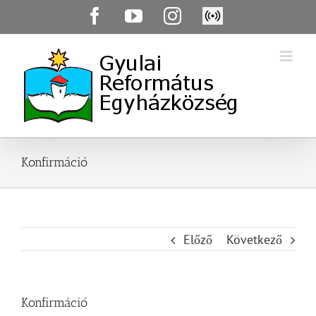
Skip
Facebook
YouTube
Instagram
Élő
to
közvetítés
content
Konfirmáció
Előző
Következő
Konfirmáció