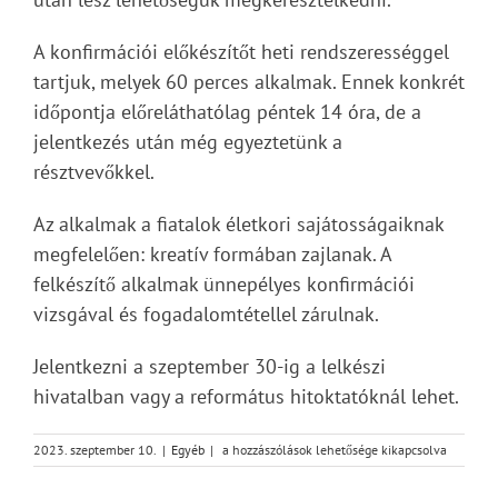
A konfirmációi előkészítőt heti rendszerességgel
tartjuk, melyek 60 perces alkalmak. Ennek konkrét
időpontja előreláthatólag péntek 14 óra, de a
jelentkezés után még egyeztetünk a
résztvevőkkel.
Az alkalmak a fiatalok életkori sajátosságaiknak
megfelelően: kreatív formában zajlanak. A
felkészítő alkalmak ünnepélyes konfirmációi
vizsgával és fogadalomtétellel zárulnak.
Jelentkezni a szeptember 30-ig a lelkészi
hivatalban vagy a református hitoktatóknál lehet.
Konfirmáció
2023. szeptember 10.
|
Egyéb
|
a hozzászólások lehetősége kikapcsolva
bejegyzéshez