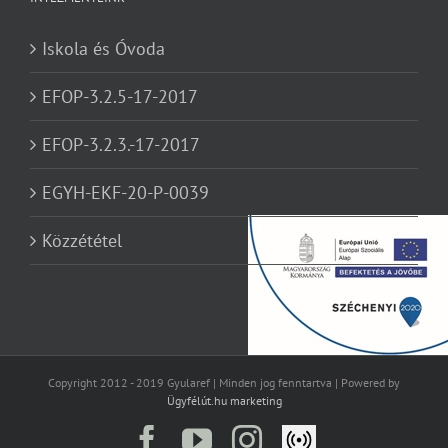
Iskola és Óvoda
EFOP-3.2.5-17-2017
EFOP-3.2.3.-17-2017
EGYH-EKF-20-P-0039
Közzététel
Copyright 2012 - 2019 Gyularef | Minden jog fenntartva | Powered by
Ügyfélút.hu marketing
Facebook
YouTube
Instagram
Élő